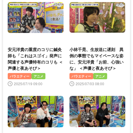
安元洋貴の重度のコリに鍼灸
小林千晃、生放送に遅刻 異
師も「これはスゴイ」発声に
例の事態でもマイペースな姿
関連する声優特有のコリも ＜
に、安元洋貴「お前、心強い
声優と夜あそび＞
な」 ＜声優と夜あそび＞
バラエティー
アニメ
バラエティー
アニメ
2025/07/19 09:00
2025/07/03 08:00