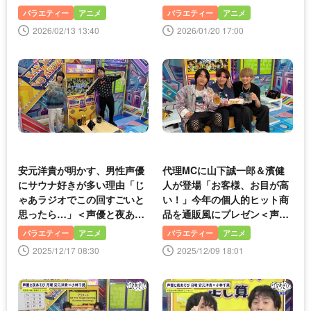
び＞
バラエティー
アニメ
バラエティー
アニメ
2026/02/13 13:40
2026/01/20 17:00
安元洋貴が明かす、男性声優
代理MCに山下誠一郎＆濱健
にサウナ好きが多い理由「じ
人が登場「お客様、お目が高
ゃあラジオでこの回すごいと
い！」今年の個人的ヒット商
思ったら…」＜声優と夜あそ
品を通販風にプレゼン＜声優
び＞
と夜あそび＞
バラエティー
アニメ
バラエティー
アニメ
2025/12/17 08:30
2025/12/09 18:01