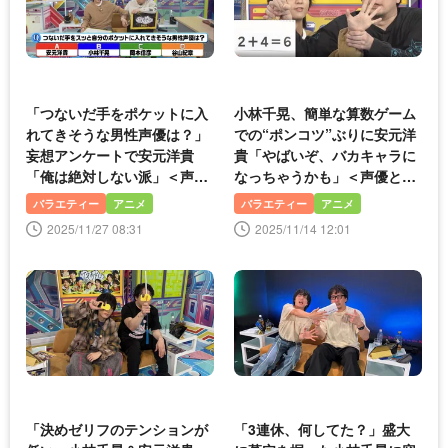
「つないだ手をポケットに入
小林千晃、簡単な算数ゲーム
れてきそうな男性声優は？」
での“ポンコツ”ぶりに安元洋
妄想アンケートで安元洋貴
貴「やばいぞ、バカキャラに
「俺は絶対しない派」＜声優
なっちゃうかも」＜声優と夜
と夜あそび＞
あそび＞
バラエティー
アニメ
バラエティー
アニメ
2025/11/27 08:31
2025/11/14 12:01
「決めゼリフのテンションが
「3連休、何してた？」盛大