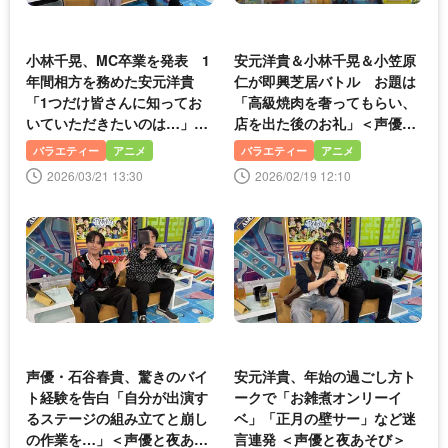
小林千晃、MC卒業を発表 1
安元洋貴＆小林千晃＆小笠原
年間相方を務めた安元洋貴
仁が即興芝居バトル お題は
「1つだけ皆さんに知ってお
「高級焼肉を奢ってもらい、
いていただきたいのは…」＜
店を出た後のお礼」＜声優と
声優と夜あそび＞
夜あそび＞
バラエティー
アニメ
バラエティー
アニメ
2026/03/21 13:30
2026/02/19 12:10
声優・石谷春貴、驚きのバイ
安元洋貴、年始の過ごし方ト
ト経験を告白「自分が出演す
ークで「お雑煮オンリーイ
るステージの組み立てと崩し
ベ」「正月の壁サー」など迷
の作業を…」＜声優と夜あそ
言連発 ＜声優と夜あそび＞