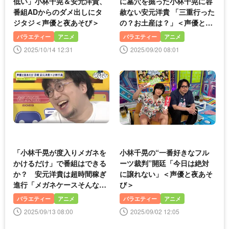
低い」小林千晃＆安元洋貴、
に墓穴を掘った小林千晃に容
番組ADからのダメ出しにタ
赦ない安元洋貴 「三重行った
ジタジ＜声優と夜あそび＞
の？お土産は？」＜声優と夜
あそび＞
バラエティー
アニメ
バラエティー
アニメ
2025/10/14 12:31
2025/09/20 08:01
「小林千晃が度入りメガネを
小林千晃の“一番好きなフル
かけるだけ」で番組はできる
ーツ裁判”開廷「今日は絶対
か？ 安元洋貴は超時間稼ぎ
に譲れない」＜声優と夜あそ
進行「メガネケースそんな早
び＞
く見せるな！」
バラエティー
アニメ
バラエティー
アニメ
2025/09/13 08:00
2025/09/02 12:05