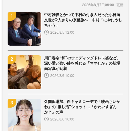
2026年8月7日08:00
中村雅俊とかつて中村の付き人だった小日向
文世が2人きりの京都旅へ 中村「にやにやし
ちゃう」
2026/8/5 12:00
川口春奈“和”のウェディングドレス姿など、
深い愛と強い絆を感じる「ママせか」の新場
面写真が到着
2026/8/6 10:00
久間田琳加、白キャミコーデで「映画ちいか
わ」の“推し活”ショット…「かわいすぎん
か？」の声
2026/8/6 16:00