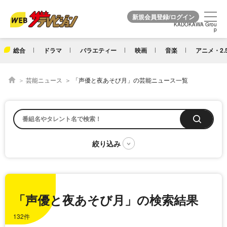
KADOKAWA Grou
KADOKAWA Grou
p
p
総合
ドラマ
バラエティー
映画
音楽
アニメ・2.
芸能ニュース
「声優と夜あそび月」の芸能ニュース一覧
「声優と夜あそび月」の検索結果
132件