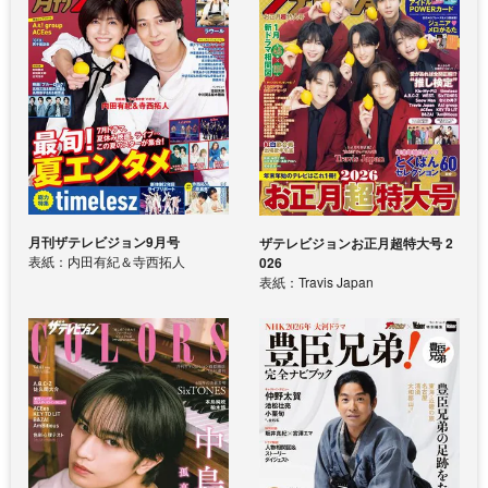
月刊ザテレビジョン9月号
ザテレビジョンお正月超特大号 2
表紙：内田有紀＆寺西拓人
026
表紙：Travis Japan