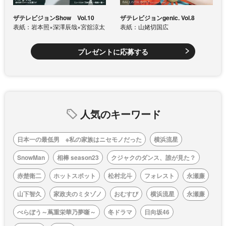
ザテレビジョンShow Vol.10
ザテレビジョンgenic. Vol.8
表紙：岩本照×深澤辰哉×宮舘涼太
表紙：山姥切国広
プレゼントに応募する
人気のキーワード
日本一の最低男 ※私の家族はニセモノだった
横浜流星
SnowMan
相棒 season23
クジャクのダンス、誰が見た？
赤楚衛二
ホットスポット
松村北斗
フォレスト
永瀬廉
山下智久
家政夫のミタゾノ
おむすび
横浜流星
永瀬廉
べらぼう～蔦重栄華乃夢噺～
冬ドラマ
日向坂46