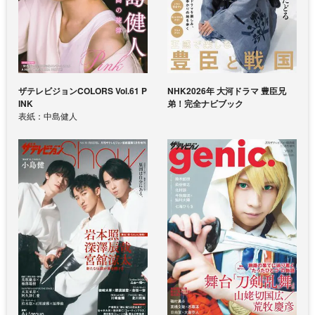
ザテレビジョンCOLORS Vol.61 P
NHK2026年 大河ドラマ 豊臣兄
INK
弟！完全ナビブック
表紙：中島健人