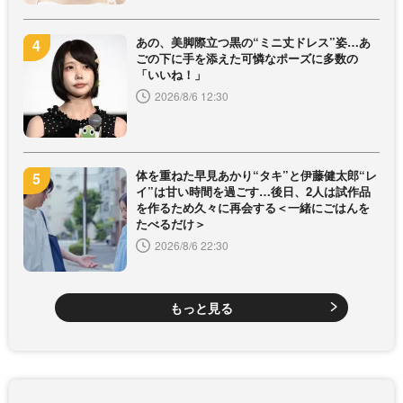
あの、美脚際立つ黒の“ミニ丈ドレス”姿…あ
ごの下に手を添えた可憐なポーズに多数の
「いいね！」
2026/8/6 12:30
体を重ねた早見あかり“タキ”と伊藤健太郎“レ
イ”は甘い時間を過ごす…後日、2人は試作品
を作るため久々に再会する＜一緒にごはんを
たべるだけ＞
2026/8/6 22:30
もっと見る