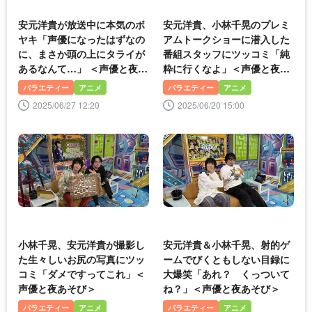
安元洋貴が放送中に本気のボ
安元洋貴、小林千晃のプレミ
ヤキ「声優になったはずなの
アムトークショーに潜入した
に、まさか頭の上にタライが
番組スタッフにツッコミ「純
あるなんて…」 ＜声優と夜あ
粋に行くなよ」＜声優と夜あ
そび＞
そび＞
バラエティー
アニメ
バラエティー
アニメ
2025/06/27 12:20
2025/06/20 15:00
小林千晃、安元洋貴が撮影し
安元洋貴＆小林千晃、射的ゲ
た生々しいお尻の写真にツッ
ームでびくともしない目録に
コミ「ダメですってこれ」＜
大爆笑「あれ？ くっついて
声優と夜あそび＞
ね？」＜声優と夜あそび＞
バラエティー
アニメ
バラエティー
アニメ