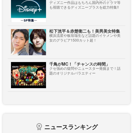
ディズニー作品はもちろん国内外のドラマ等
も視聴できるディズニープラスを総力特集!!
松下洸平＆赤楚衛二も！美男美女特集
横浜流星や板垣瑞生など話題のイケメンや美
女のグラビア1500カット超！
千鳥がMC！「チャンスの時間」
クセ強めの疑問やニュースター発掘まで！話
題のオリジナルバラエティー
ニュースランキング