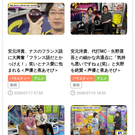
安元洋貴、ナスのフランス語
安元洋貴、代打MC・矢野奨
に大興奮「フランス語だとか
吾との細かな共通点に「気持
っけえ！」笑いとナス愛に包
ち悪いですねぇ(笑)」と矢野
まれる＜声優と夜あそび＞
を絶賛＜声優と夜あそび＞
バラエティー
アニメ
バラエティー
アニメ
動画
動画
2026/07/17 07:55
2026/07/10 18:30