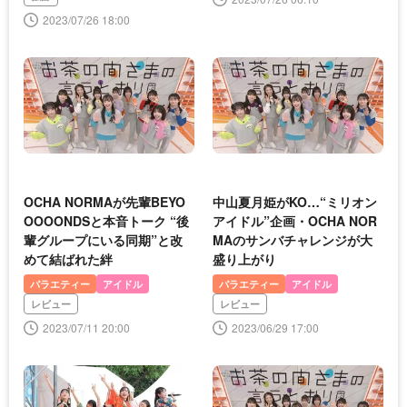
2023/07/26 18:00
OCHA NORMAが先輩BEYO
中山夏月姫がKO…“ミリオン
OOOONDSと本音トーク “後
アイドル”企画・OCHA NOR
輩グループにいる同期”と改
MAのサンバチャレンジが大
めて結ばれた絆
盛り上がり
バラエティー
アイドル
バラエティー
アイドル
レビュー
レビュー
2023/07/11 20:00
2023/06/29 17:00