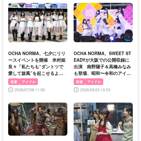
OCHA NORMA、七夕にリリ
OCHA NORMA、SWEET ST
ースイベントを開催 米村姫
EADYが大阪での公開収録に
良々「私たちも“ダントツで
出演 南野陽子＆高橋みなみ
愛して旋風”を起こせるよう
も登場、昭和〜令和のアイド
に頑張りたい」
ル史を辿る
音楽
アイドル
音楽
アイドル
2026/07/08 11:30
2026/06/23 15:53