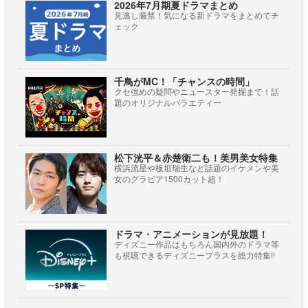
2026年7月期夏ドラマまとめ
見逃し厳禁！気になる新ドラマをまとめてチ
ェック
千鳥がMC！「チャンスの時間」
クセ強めの疑問やニュースター発掘まで！話
題のオリジナルバラエティー
松下洸平＆赤楚衛二も！美男美女特集
横浜流星や板垣瑞生など話題のイケメンや美
女のグラビア1500カット超！
ドラマ・アニメーションが見放題！
ディズニー作品はもちろん国内外のドラマ等
も視聴できるディズニープラスを総力特集!!