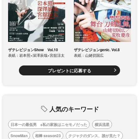
ザテレビジョンShow Vol.10
ザテレビジョンgenic. Vol.8
表紙：岩本照×深澤辰哉×宮舘涼太
表紙：山姥切国広
プレゼントに応募する
人気のキーワード
日本一の最低男 ※私の家族はニセモノだった
横浜流星
SnowMan
相棒 season23
クジャクのダンス、誰が見た？