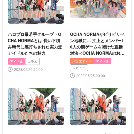
ハロプロ最若手グループ・O
OCHA NORMAがビリビリペ
CHA NORMAとは 長い下積
ン地獄に… 江上とメンバー1
み時代に裏打ちされた実力派
0人の罰ゲームを賭けた直接
アイドルたちの魅力
対決＜OCHA NORMAのお茶
の間さまの言うとおり＞
バラエティー
アイドル
アイドル
コラム
レビュー
2023/05/26 20:00
2023/05/25 20:00