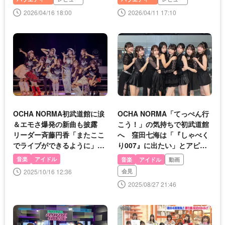
2026/04/16 18:00
2026/04/11 17:10
OCHA NORMA初武道館に涙
OCHA NORMA「てっぺん行
＆エモさ爆発の新曲も披露
こう！」の気持ちで初武道館
リーダー斉藤円香「またここ
へ 窪田七海は「『しゃべく
でライブができるように」と
り007』に出たい」とアピー
ファンに誓う
ル
音楽
アイドル
音楽
アイドル
動画
2025/10/16 12:36
会見
2025/08/27 21:46