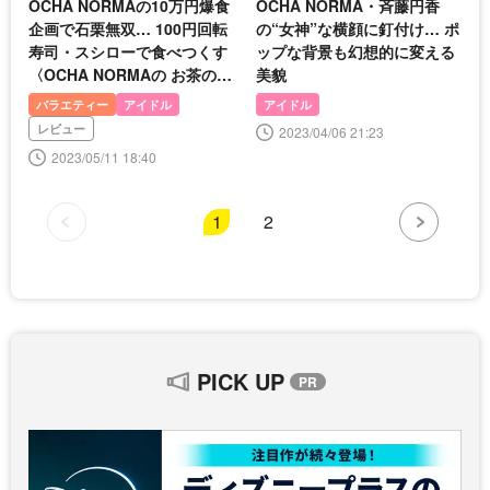
OCHA NORMAの10万円爆食
OCHA NORMA・斉藤円香
企画で石栗無双… 100円回転
の“女神”な横顔に釘付け… ポ
寿司・スシローで食べつくす
ップな背景も幻想的に変える
〈OCHA NORMAの お茶の間
美貌
さまの言うとおり〉
バラエティー
アイドル
アイドル
レビュー
2023/04/06 21:23
2023/05/11 18:40
1
2
PICK UP