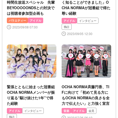
時間生放送スペシャル 先輩
く知ることができました」O
BEYOOOOONDSとの対決で
CHA NORMAが冠番組で得た
は視聴者参加型企画も
尊い経験
バラエティー
アイドル
アイドル
インタビュー
2023/09/08 07:00
独占
2023/09/05 12:30
緊張とともに始まった冠番組
OCHA NORMA斉藤円香、TI
OCHA NORMAメンバーが振
Fに向けて「初めて見る方に
り返る“駆け抜けた1年”で得
もOCHA NORMAの良さを全
た経験
力で伝えたい」と力強く宣言
アイドル
インタビュー
音楽
アイドル
会見
独占
2023/07/26 06:10