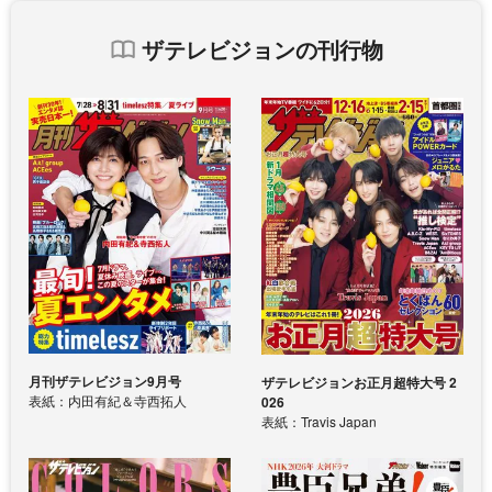
ザテレビジョンの刊行物
月刊ザテレビジョン9月号
ザテレビジョンお正月超特大号 2
表紙：内田有紀＆寺西拓人
026
表紙：Travis Japan