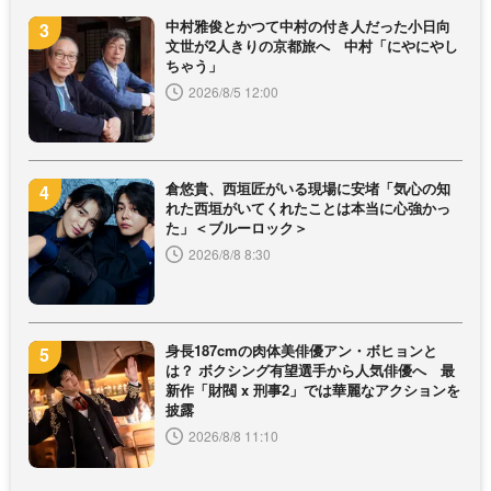
中村雅俊とかつて中村の付き人だった小日向
文世が2人きりの京都旅へ 中村「にやにやし
ちゃう」
2026/8/5 12:00
倉悠貴、西垣匠がいる現場に安堵「気心の知
れた西垣がいてくれたことは本当に心強かっ
た」＜ブルーロック＞
2026/8/8 8:30
身長187cmの肉体美俳優アン・ボヒョンと
は？ ボクシング有望選手から人気俳優へ 最
新作「財閥 x 刑事2」では華麗なアクションを
披露
2026/8/8 11:10