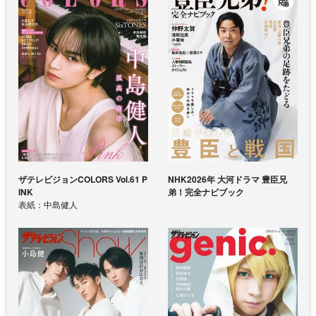
ザテレビジョンCOLORS Vol.61 P
NHK2026年 大河ドラマ 豊臣兄
INK
弟！完全ナビブック
表紙：中島健人