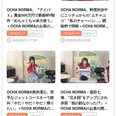
OCHA NORMA、『アイバ
OCHA NORMA、料理対決中
ト』賞金500万円で新曲MV制
にニッチェからの“ムチャぶ
作「めちゃくちゃ体力使う」
り”「私のチャーハン…」調
＜OCHA NORMAのお茶の間
味料で明暗＜OCHA NORMA
沸かせます！＞
のお茶の間沸かせます！＞
バラエティー
レビュー
バラエティー
レビュー
2026/05/01 17:00
2026/04/24 20:30
OCHA NORMA筒井澪心、苦
OCHA NORMA・窪田七
手なジェットコースターで絶
海、“泣き顔”をアップにされ
叫「やだ！やだ！やだ！帰り
赤面「他の顔なかった!?」＜
たい」＜OCHA NORMAのお
OCHA NORMAのお茶の間沸
茶の間沸かせます！＞
かせます！＞
バラエティー
レビュー
バラエティー
レビュー