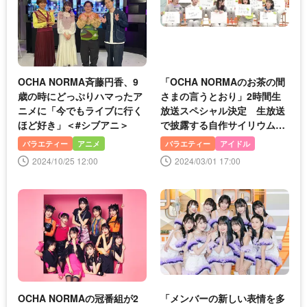
OCHA NORMA斉藤円香、9
「OCHA NORMAのお茶の間
歳の時にどっぷりハマったア
さまの言うとおり」2時間生
ニメに「今でもライブに行く
放送スペシャル決定 生放送
ほど好き」＜#シブアニ＞
で披露する自作サイリウムダ
ンスに注目
バラエティー
アニメ
バラエティー
アイドル
2024/10/25 12:00
2024/03/01 17:00
OCHA NORMAの冠番組が2
「メンバーの新しい表情を多