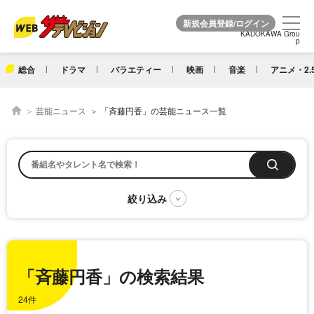
KADOKAWA Grou
KADOKAWA Grou
p
p
総合
ドラマ
バラエティー
映画
音楽
アニメ・2.
芸能ニュース
「斉藤円香」の芸能ニュース一覧
「斉藤円香」の検索結果
24件