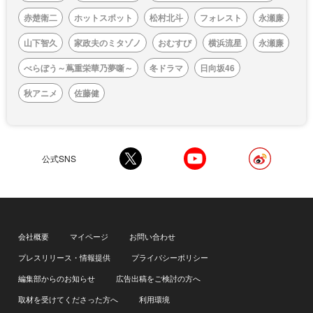
赤楚衛二
ホットスポット
松村北斗
フォレスト
永瀬廉
山下智久
家政夫のミタゾノ
おむすび
横浜流星
永瀬廉
べらぼう～蔦重栄華乃夢噺～
冬ドラマ
日向坂46
秋アニメ
佐藤健
公式SNS
会社概要
マイページ
お問い合わせ
プレスリリース・情報提供
プライバシーポリシー
編集部からのお知らせ
広告出稿をご検討の方へ
取材を受けてくださった方へ
利用環境