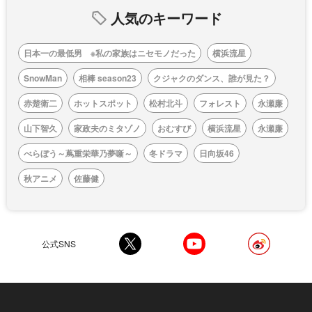
人気のキーワード
日本一の最低男 ※私の家族はニセモノだった
横浜流星
SnowMan
相棒 season23
クジャクのダンス、誰が見た？
赤楚衛二
ホットスポット
松村北斗
フォレスト
永瀬廉
山下智久
家政夫のミタゾノ
おむすび
横浜流星
永瀬廉
べらぼう～蔦重栄華乃夢噺～
冬ドラマ
日向坂46
秋アニメ
佐藤健
公式SNS