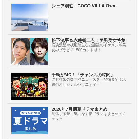
シェア別荘「COCO VILLA Own...
松下洸平＆赤楚衛二も！美男美女特集
横浜流星や板垣瑞生など話題のイケメンや美
女のグラビア1500カット超！
千鳥がMC！「チャンスの時間」
クセ強めの疑問やニュースター発掘まで！話
題のオリジナルバラエティー
2026年7月期夏ドラマまとめ
見逃し厳禁！気になる新ドラマをまとめてチ
ェック