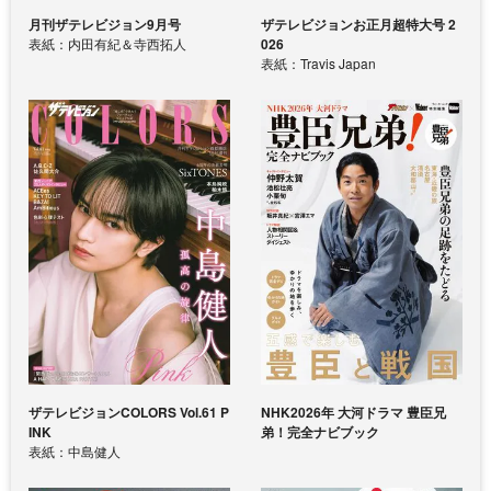
月刊ザテレビジョン9月号
ザテレビジョンお正月超特大号 2
表紙：内田有紀＆寺西拓人
026
表紙：Travis Japan
ザテレビジョンCOLORS Vol.61 P
NHK2026年 大河ドラマ 豊臣兄
INK
弟！完全ナビブック
表紙：中島健人