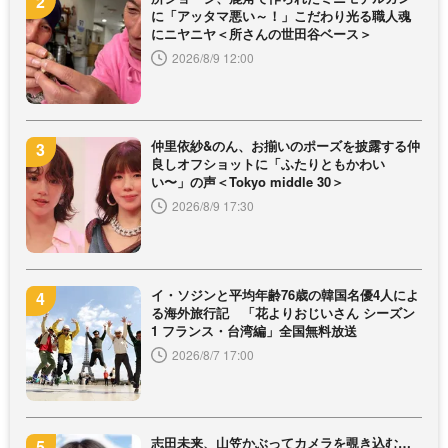
に「アッタマ悪い～！」こだわり光る職人魂
にニヤニヤ＜所さんの世田谷ベース＞
2026/8/9 12:00
仲里依紗&のん、お揃いのポーズを披露する仲
良しオフショットに「ふたりともかわい
い〜」の声＜Tokyo middle 30＞
2026/8/9 17:30
イ・ソジンと平均年齢76歳の韓国名優4人によ
る海外旅行記 「花よりおじいさん シーズン
1 フランス・台湾編」全国無料放送
2026/8/7 17:00
志田未来、山笠かぶってカメラを覗き込む…