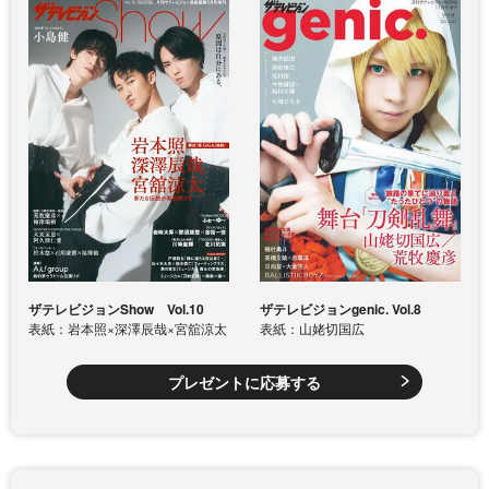
ザテレビジョンShow Vol.10
ザテレビジョンgenic. Vol.8
表紙：岩本照×深澤辰哉×宮舘涼太
表紙：山姥切国広
プレゼントに応募する