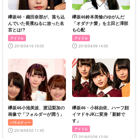
欅坂46・織田奈那が、落ち込
欅坂46鈴本美愉のゆがんだ
んでいた長濱ねるに放った名
「オダナナ愛」を土田と澤部
言とは!?
も心配
アイドル
アイドル
2018/04/16 19:00
2018/04/09 14:00
欅坂46小池美波、渡辺梨加の
欅坂46・小林由依、ハーフ顔
画像で「フォルダーが潤う」
イマドキJKに変身「新鮮で
す」
バラエティー
アイドル
2018/04/02 11:45
2018/03/26 12:00