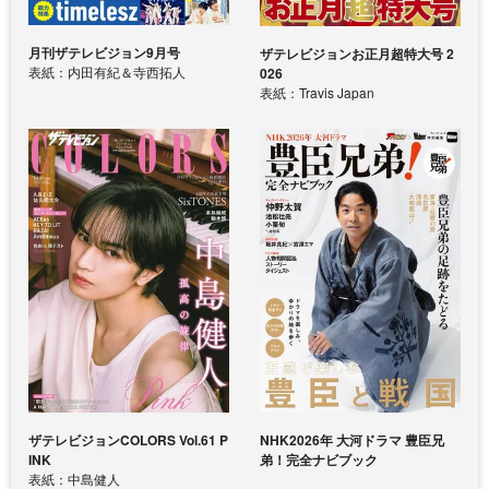
月刊ザテレビジョン9月号
ザテレビジョンお正月超特大号 2
表紙：内田有紀＆寺西拓人
026
表紙：Travis Japan
ザテレビジョンCOLORS Vol.61 P
NHK2026年 大河ドラマ 豊臣兄
INK
弟！完全ナビブック
表紙：中島健人