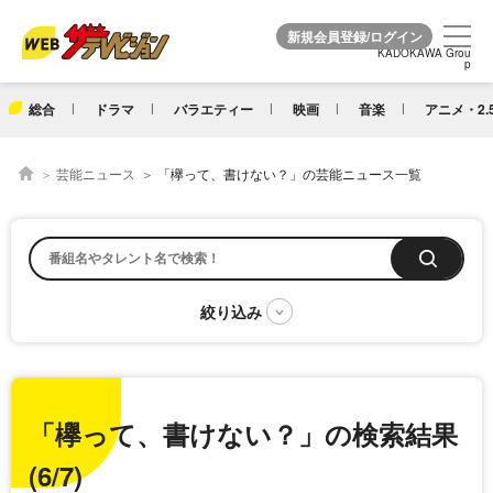
KADOKAWA Grou
KADOKAWA Grou
p
p
総合
ドラマ
バラエティー
映画
音楽
アニメ・2.
芸能ニュース
「欅って、書けない？」の芸能ニュース一覧
「欅って、書けない？」の検索結果
(6/7)