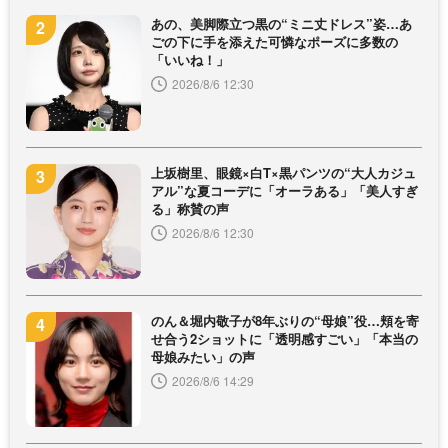
あの、美脚際立つ黒の“ミニ丈ドレス”姿…あ
ごの下に手を添えた可憐なポーズに多数の
「いいね！」
2026/8/6 12:30
上坂樹里、眼鏡×白T×黒パンツの“大人カジュ
アル”な夏コーデに「オーラある」「美人すぎ
る」称賛の声
2026/8/6 12:30
のん＆堀内敬子が8年ぶりの“母娘”役…頬を寄
せ合う2ショットに「透明感すごい」「本当の
母娘みたい」の声
2026/8/6 14:29