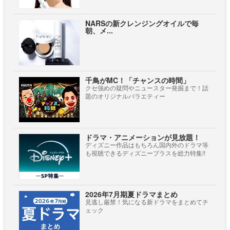
NARSの新クレンジングオイルで毎
朝、メ...
千鳥がMC！「チャンスの時間」
クセ強めの疑問やニュースター発掘まで！話
題のオリジナルバラエティー
ドラマ・アニメーションが見放題！
ディズニー作品はもちろん国内外のドラマ等
も視聴できるディズニープラスを総力特集!!
2026年7月期夏ドラマまとめ
見逃し厳禁！気になる新ドラマをまとめてチ
ェック