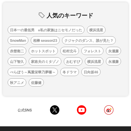
人気のキーワード
日本一の最低男 ※私の家族はニセモノだった
横浜流星
SnowMan
相棒 season23
クジャクのダンス、誰が見た？
赤楚衛二
ホットスポット
松村北斗
フォレスト
永瀬廉
山下智久
家政夫のミタゾノ
おむすび
横浜流星
永瀬廉
べらぼう～蔦重栄華乃夢噺～
冬ドラマ
日向坂46
秋アニメ
佐藤健
公式SNS