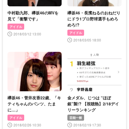
中村勘九郎、欅坂46のMVを
欅坂46・長濱ねるのおねだり
見て「衝撃です」
にドラ1プロ野球選手もめろ
めろ!?
アイドル
アイドル
2018/03/12 13:00
2018/03/05 18:00
欅坂46・菅井友香22歳、「キ
金メダル、じつは “ほぼ
ティちゃんのパンツ、たま
銀”製!? 【視聴熱】2/18デイ
に…」
リーランキング
アイドル
芸能一般
2018/02/26 10:30
2018/02/19 17:30