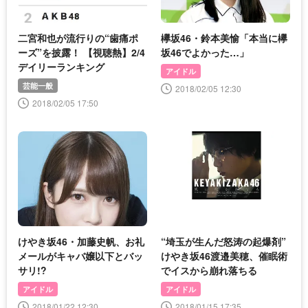
二宮和也が流行りの“歯痛ポ
欅坂46・鈴本美愉「本当に欅
ーズ”を披露！ 【視聴熱】2/4
坂46でよかった…」
デイリーランキング
アイドル
芸能一般
2018/02/05 12:30
2018/02/05 17:50
けやき坂46・加藤史帆、お礼
“埼玉が生んだ怒涛の起爆剤”
メールがキャバ嬢以下とバッ
けやき坂46渡邉美穂、催眠術
サリ!?
でイスから崩れ落ちる
アイドル
アイドル
2018/01/22 12:30
2018/01/15 17:35