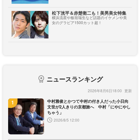
松下洸平＆赤楚衛二も！美男美女特集
横浜流星や板垣瑞生など話題のイケメンや美
女のグラビア1500カット超！
ニュースランキング
2026年8月6日18:00
中村雅俊とかつて中村の付き人だった小日向
文世が2人きりの京都旅へ 中村「にやにやし
ちゃう」
2026/8/5 12:00