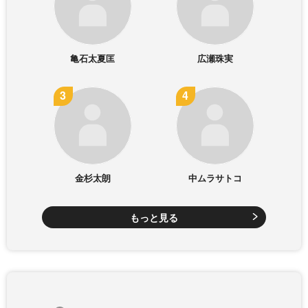
亀石太夏匡
広瀬珠実
金杉太朗
中ムラサトコ
もっと見る