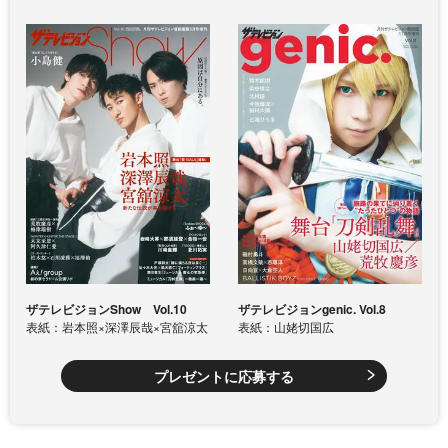
ザテレビジョンShow Vol.10
ザテレビジョンgenic. Vol.8
表紙：岩本照×深澤辰哉×宮舘涼太
表紙：山姥切国広
プレゼントに応募する