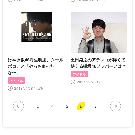
けやき坂46丹生明里、クール
土田晃之のアテレコが怖くて
ポコ。と「やっちまった
怯える欅坂46メンバーとは？
な〜」
アイドル
アイドル
2017/12/25 17:30
2018/01/08 14:35
3
4
5
6
7