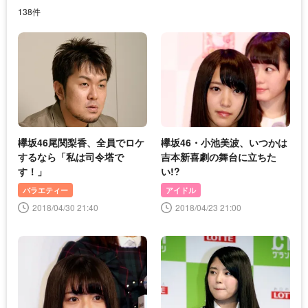
138件
欅坂46尾関梨香、全員でロケ
欅坂46・小池美波、いつかは
するなら「私は司令塔で
吉本新喜劇の舞台に立ちた
す！」
い!?
バラエティー
アイドル
2018/04/30 21:40
2018/04/23 21:00