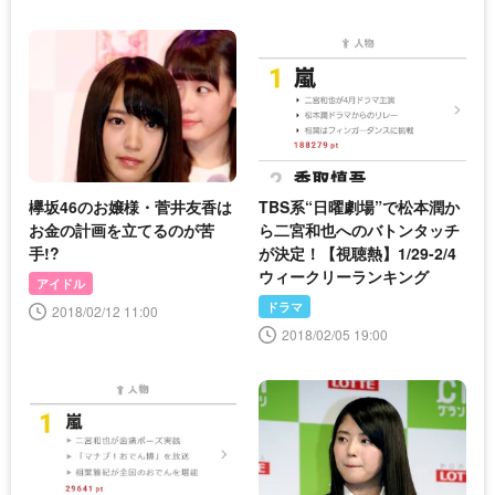
欅坂46のお嬢様・菅井友香は
TBS系“日曜劇場”で松本潤か
お金の計画を立てるのが苦
ら二宮和也へのバトンタッチ
手!?
が決定！【視聴熱】1/29-2/4
ウィークリーランキング
アイドル
ドラマ
2018/02/12 11:00
2018/02/05 19:00