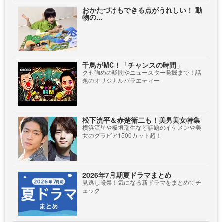
おかたづけもできる点がうれしい！ 動
物の...
千鳥がMC！「チャンスの時間」
クセ強めの疑問やニュースター発掘まで！話
題のオリジナルバラエティー
松下洸平＆赤楚衛二も！美男美女特集
横浜流星や板垣瑞生など話題のイケメンや美
女のグラビア1500カット超！
2026年7月期夏ドラマまとめ
見逃し厳禁！気になる新ドラマをまとめてチ
ェック