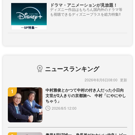
ドラマ・アニメーションが見放題！
ディズニー作品はもちろん国内外のドラマ等
も視聴できるディズニープラスを総力特集!!
ニュースランキング
2026年8月6日08:00
中村雅俊とかつて中村の付き人だった小日向
文世が2人きりの京都旅へ 中村「にやにやし
ちゃう」
2026/8/5 12:00
趣里&田辺誠一、身長差がかわいい仲良しピー