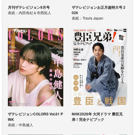
月刊ザテレビジョン9月号
ザテレビジョンお正月超特大号 2
表紙：内田有紀＆寺西拓人
026
表紙：Travis Japan
ザテレビジョンCOLORS Vol.61 P
NHK2026年 大河ドラマ 豊臣兄
INK
弟！完全ナビブック
表紙：中島健人