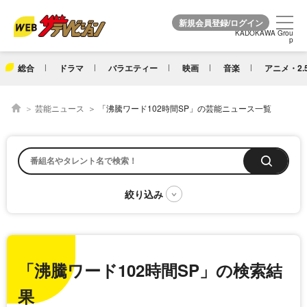
KADOKAWA Grou
KADOKAWA Grou
p
p
総合
ドラマ
バラエティー
映画
音楽
アニメ・2.
芸能ニュース
「沸騰ワード102時間SP」の芸能ニュース一覧
「沸騰ワード102時間SP」の検索結
果