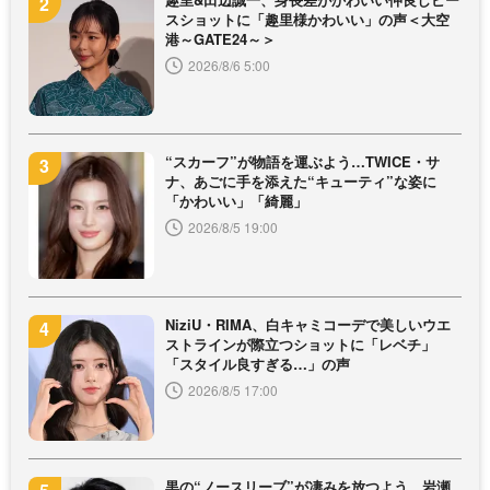
スショットに「趣里様かわいい」の声＜大空
港～GATE24～＞
2026/8/6 5:00
“スカーフ”が物語を運ぶよう…TWICE・サ
ナ、あごに手を添えた“キューティ”な姿に
「かわいい」「綺麗」
2026/8/5 19:00
NiziU・RIMA、白キャミコーデで美しいウエ
ストラインが際立つショットに「レベチ」
「スタイル良すぎる…」の声
2026/8/5 17:00
黒の“ノースリーブ”が凄みを放つよう…岩瀬