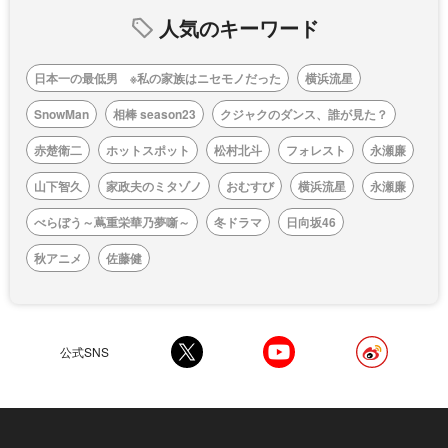
人気のキーワード
日本一の最低男 ※私の家族はニセモノだった
横浜流星
SnowMan
相棒 season23
クジャクのダンス、誰が見た？
赤楚衛二
ホットスポット
松村北斗
フォレスト
永瀬廉
山下智久
家政夫のミタゾノ
おむすび
横浜流星
永瀬廉
べらぼう～蔦重栄華乃夢噺～
冬ドラマ
日向坂46
秋アニメ
佐藤健
公式SNS