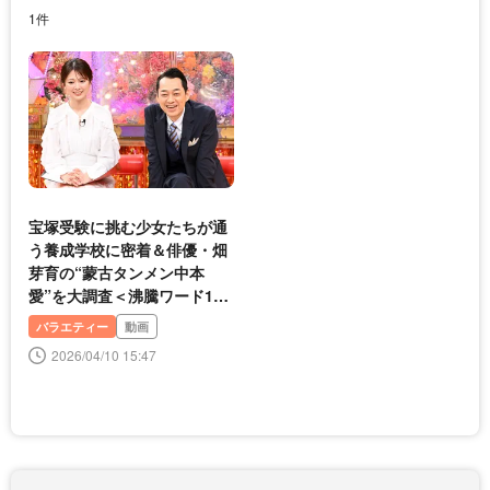
1件
宝塚受験に挑む少女たちが通
う養成学校に密着＆俳優・畑
芽育の“蒙古タンメン中本
愛”を大調査＜沸騰ワード10
2時間SP＞
バラエティー
動画
2026/04/10 15:47