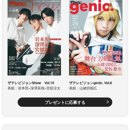
ザテレビジョンShow Vol.10
ザテレビジョンgenic. Vol.8
表紙：岩本照×深澤辰哉×宮舘涼太
表紙：山姥切国広
プレゼントに応募する