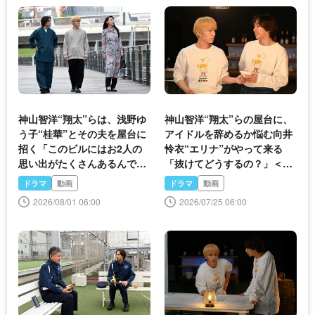
神山智洋“翔太”らは、浅野ゆ
神山智洋“翔太”らの屋台に、
う子“桂華”とその夫を屋台に
アイドルを辞めるか悩む向井
招く「このビルにはお2人の
怜衣“エリナ”がやって来る
思い出がたくさんあるんです
「抜けてどうするの？」＜ミ
よね」＜ミッドナイト屋台2
ッドナイト屋台2＞
ドラマ
動画
ドラマ
動画
＞
2026/08/01 06:00
2026/07/25 06:00