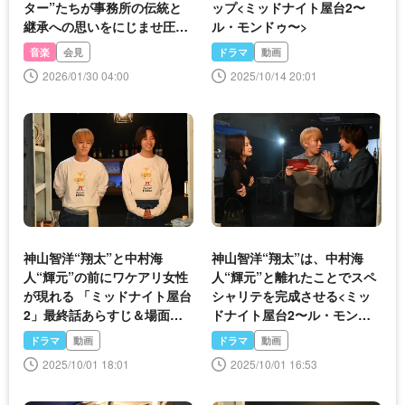
ター”たちが事務所の伝統と
ップ<ミッドナイト屋台2〜
継承への思いをにじませ圧巻
ル・モンドゥ〜>
のステージ＜ジュニア STAR
音楽
会見
ドラマ
動画
to FESTIVAL 2026＞
2026/01/30 04:00
2025/10/14 20:01
神山智洋“翔太”と中村海
神山智洋“翔太”は、中村海
人“輝元”の前にワケアリ女性
人“輝元”と離れたことでスペ
が現れる 「ミッドナイト屋台
シャリテを完成させる<ミッ
2」最終話あらすじ＆場面写
ドナイト屋台2〜ル・モンド
真公開
ゥ〜>
ドラマ
動画
ドラマ
動画
2025/10/01 18:01
2025/10/01 16:53