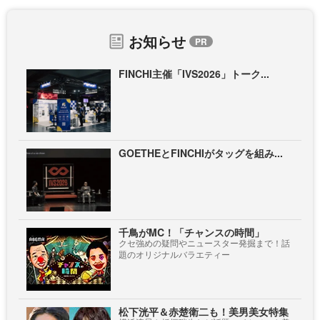
お知らせ
FINCHI主催「IVS2026」トーク...
GOETHEとFINCHIがタッグを組み...
千鳥がMC！「チャンスの時間」
クセ強めの疑問やニュースター発掘まで！話
題のオリジナルバラエティー
松下洸平＆赤楚衛二も！美男美女特集