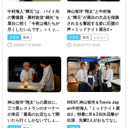
中村海人“輝元”は、バイト先
神山智洋“翔太”と中村海
の警備員・勝村政信“鏑矢”を
人“輝元”が屋台の欠点を指摘
屋台に招く「今夜は俺たちが
されるも奮起する姿に応援の
尽くしたいんです」＜ミッド
声＜ミッドナイト屋台2＞
ナイト屋台2＞
ドラマ
動画
ドラマ
動画
レビュー
2026/07/18 06:00
2026/07/12 16:43
神山智洋“翔太”らの屋台に、
WEST.神山智洋＆Travis Jap
三ツ星レストランのオーナー
an中村海人「ミッドナイト屋
が来店「最高のお店なんて聞
台2」特番にB＆ZAI矢花黎が
いたら行くしかないでしょ」
出演 先輩2人がおもてなし
＜ミッドナイト屋台2＞
ドラマ