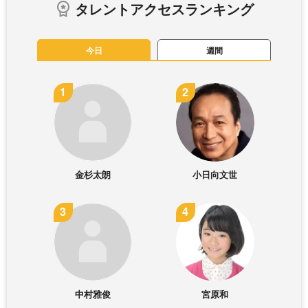
タレントアクセスランキング
今日
週間
金杉太朗
小日向文世
中村雅俊
宮原和