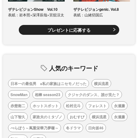
ザテレビジョンShow Vol.10
ザテレビジョンgenic. Vol.8
表紙：岩本照×深澤辰哉×宮舘涼太
表紙：山姥切国広
プレゼントに応募する
人気のキーワード
日本一の最低男 ※私の家族はニセモノだった
横浜流星
SnowMan
相棒 season23
クジャクのダンス、誰が見た？
赤楚衛二
ホットスポット
松村北斗
フォレスト
永瀬廉
山下智久
家政夫のミタゾノ
おむすび
横浜流星
永瀬廉
べらぼう～蔦重栄華乃夢噺～
冬ドラマ
日向坂46