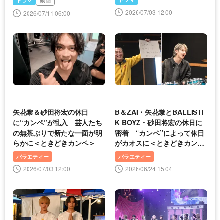
ドラマ
動画
2026/07/03 12:00
2026/07/11 06:00
矢花黎＆砂田将宏の休日
B＆ZAI・矢花黎とBALLISTI
に“カンペ”が乱入 芸人たち
K BOYZ・砂田将宏の休日に
の無茶ぶりで新たな一面が明
密着 “カンペ”によって休日
らかに＜ときどきカンペ＞
がカオスに＜ときどきカンペ
＞
バラエティー
バラエティー
2026/07/03 12:00
2026/06/24 15:04