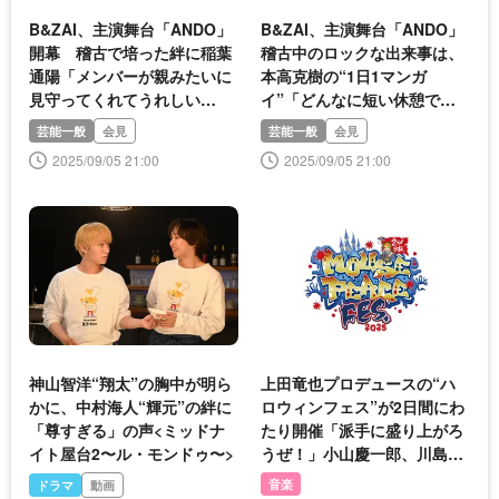
B&ZAI、主演舞台「ANDO」
B&ZAI、主演舞台「ANDO」
開幕 稽古で培った絆に稲葉
稽古中のロックな出来事は、
通陽「メンバーが親みたいに
本高克樹の“1日1マンガ
見守ってくれてうれしい
イ”「どんなに短い休憩でも
(笑)」
買いに行ってた」
芸能一般
会見
芸能一般
会見
2025/09/05 21:00
2025/09/05 21:00
神山智洋“翔太”の胸中が明ら
上田竜也プロデュースの“ハ
かに、中村海人“輝元”の絆に
ロウィンフェス”が2日間にわ
「尊すぎる」の声<ミッドナ
たり開催「派手に盛り上がろ
イト屋台2〜ル・モンドゥ〜>
うぜ！」小山慶一郎、川島如
恵留らが集結
音楽
ドラマ
動画