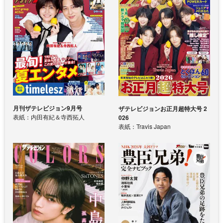
月刊ザテレビジョン9月号
ザテレビジョンお正月超特大号 2
表紙：内田有紀＆寺西拓人
026
表紙：Travis Japan