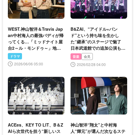
WEST.神山智洋＆Travis Jap
B&ZAI、“アイドル×バン
an中村海人の最強バディが帰
ド”という持ち味を生かし
ってくる…「ミッドナイト屋
た“継承”のステージで魅了
台2～ル・モンドゥ～」地上
日本武道館での追加公演もサ
波放送が決定
プライズ発表
ドラマ
音楽
会見
2026/06/06 05:00
2026/02/28 04:00
ACEes、KEY TO LIT、B＆Z
神山智洋“翔太”と中村海
AIら次世代を担う“新しいス
人“輝元”が選んだ次なるステ