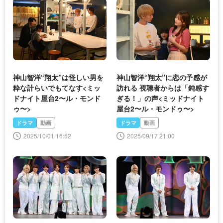
神山智洋“翔太”は怪しい男を
神山智洋“翔太”に恋の予感が
粋な計らいでもてなす<ミッ
訪れる 視聴者からは「鈍感す
ドナイト屋台2〜ル・モンド
ぎる！」の声<ミッドナイト
ゥ〜>
屋台2〜ル・モンドゥ〜>
ドラマ
動画
ドラマ
動画
2025/10/01 16:52
2025/09/17 21:00