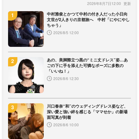
2026年8月7日12:00
中村雅俊とかつて中村の付き人だった小日向
文世が2人きりの京都旅へ 中村「にやにやし
ちゃう」
2026/8/5 12:00
あの、美脚際立つ黒の“ミニ丈ドレス”姿…あ
ごの下に手を添えた可憐なポーズに多数の
「いいね！」
2026/8/6 12:30
川口春奈“和”のウェディングドレス姿など、
深い愛と強い絆を感じる「ママせか」の新場
面写真が到着
2026/8/6 10:00