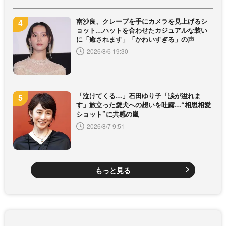
南沙良、クレープを手にカメラを見上げるシ
ョット…ハットを合わせたカジュアルな装い
に「癒されます」「かわいすぎる」の声
2026/8/6 19:30
「泣けてくる…」石田ゆり子「涙が溢れま
す」旅立った愛犬への想いを吐露…“相思相愛
ショット”に共感の嵐
2026/8/7 9:51
もっと見る