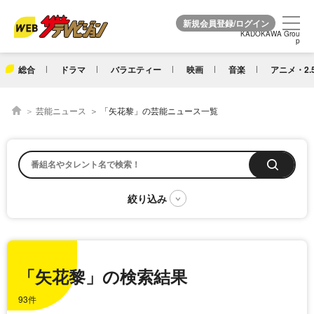
KADOKAWA Grou
KADOKAWA Grou
p
p
総合
ドラマ
バラエティー
映画
音楽
アニメ・2.
芸能ニュース
「矢花黎」の芸能ニュース一覧
「矢花黎」の検索結果
93件