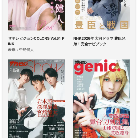
ザテレビジョンCOLORS Vol.61 P
NHK2026年 大河ドラマ 豊臣兄
INK
弟！完全ナビブック
表紙：中島健人