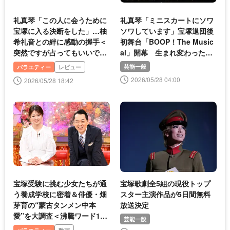
礼真琴「この人に会うために
礼真琴「ミニスカートにソワ
宝塚に入る決断をした」…柚
ソワしています」宝塚退団後
希礼音との絆に感動の握手＜
初舞台「BOOP！The Music
突然ですが占ってもいいです
al」開幕 生まれ変わった気
か？＞
持ちで挑む
芸能一般
バラエティー
レビュー
2026/05/28 04:00
2026/05/28 18:42
宝塚受験に挑む少女たちが通
宝塚歌劇全5組の現役トップ
う養成学校に密着＆俳優・畑
スター主演作品が5日間無料
芽育の“蒙古タンメン中本
放送決定
愛”を大調査＜沸騰ワード10
芸能一般
2時間SP＞