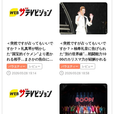
＜突然ですが占ってもいいで
＜突然ですが占ってもいいで
すか？＞礼真琴が明かし
すか？＞柚希礼音に告げられ
た“国宝的イケメン”より惹か
た“別の世界線”…戦闘能力10
れる相手…まさかの告白に柚
00のカリスマ力が紐解かれる
希礼音も驚愕
バラエティー
レビュー
バラエティー
レビュー
2026/05/28 19:14
2026/05/28 18:58