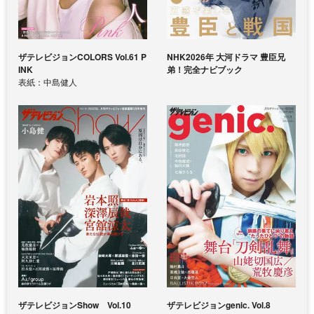
ザテレビジョンCOLORS Vol.61 P
NHK2026年 大河ドラマ 豊臣兄
INK
弟！完全ナビブック
表紙：中島健人
ザテレビジョンShow Vol.10
ザテレビジョンgenic. Vol.8