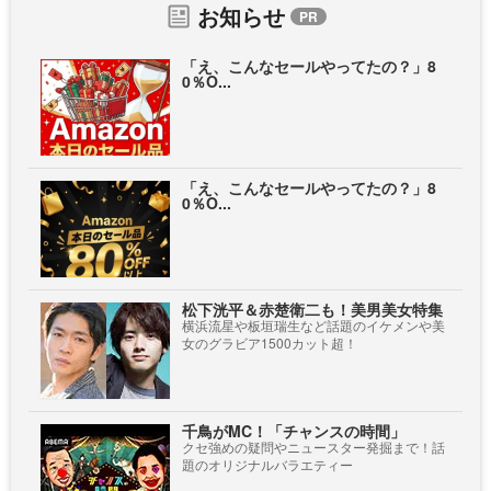
お知らせ
「え、こんなセールやってたの？」8
0％O...
「え、こんなセールやってたの？」8
0％O...
松下洸平＆赤楚衛二も！美男美女特集
横浜流星や板垣瑞生など話題のイケメンや美
女のグラビア1500カット超！
千鳥がMC！「チャンスの時間」
クセ強めの疑問やニュースター発掘まで！話
題のオリジナルバラエティー