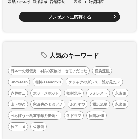
表紙：岩本照×深澤辰哉×宮舘涼太
表紙：山姥切国広
プレゼントに応募する
人気のキーワード
日本一の最低男 ※私の家族はニセモノだった
横浜流星
SnowMan
相棒 season23
クジャクのダンス、誰が見た？
赤楚衛二
ホットスポット
松村北斗
フォレスト
永瀬廉
山下智久
家政夫のミタゾノ
おむすび
横浜流星
永瀬廉
べらぼう～蔦重栄華乃夢噺～
冬ドラマ
日向坂46
秋アニメ
佐藤健