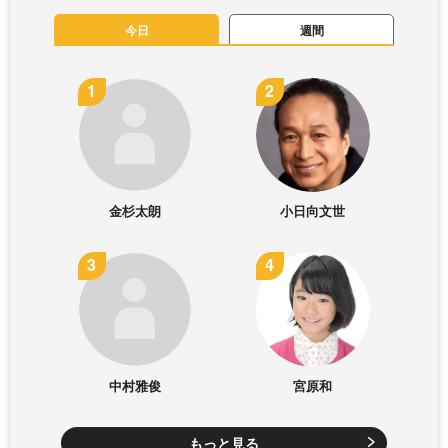
今日
週間
金杉太朗
小日向文世
中村雅俊
宮原和
もっと見る