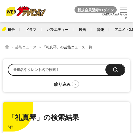
KADOKAWA Grou
KADOKAWA Grou
p
p
総合
ドラマ
バラエティー
映画
音楽
アニメ・2.
芸能ニュース
「礼真琴」の芸能ニュース一覧
「礼真琴」の検索結果
6件