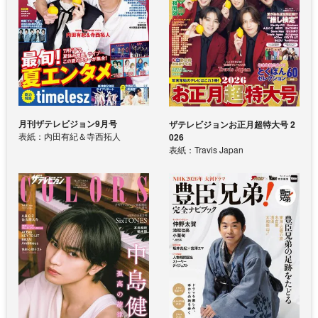
月刊ザテレビジョン9月号
ザテレビジョンお正月超特大号 2
表紙：内田有紀＆寺西拓人
026
表紙：Travis Japan