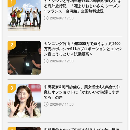
イ・ソジンと平均年齢76歳の韓国名優4人によ
る海外旅行記 「花よりおじいさん シーズン
1 フランス・台湾編」全国無料放送
2026/8/7 17:00
カンニング竹山「俺3000万で買うよ」約2400
万円のポルシェ911のプロポーションとエンジ
ン音にうっとり＜試乗最高＞
2026/8/7 12:00
中田花奈&岡田紗佳ら、美女雀士4人集合の仲
良しオフショットに「かわいいが渋滞しすぎ
てる」の声
2026/8/7 11:00
中村雅俊とかつて中村の付き人だった小日向