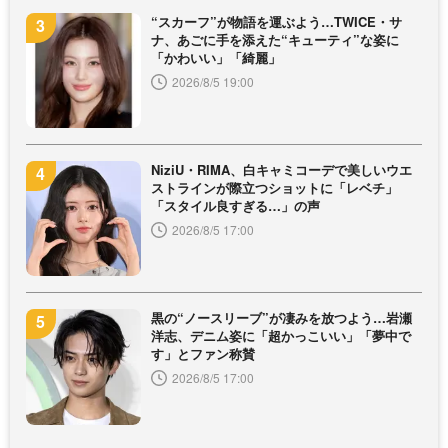
“スカーフ”が物語を運ぶよう…TWICE・サ
ナ、あごに手を添えた“キューティ”な姿に
「かわいい」「綺麗」
2026/8/5 19:00
NiziU・RIMA、白キャミコーデで美しいウエ
ストラインが際立つショットに「レベチ」
「スタイル良すぎる…」の声
2026/8/5 17:00
黒の“ノースリーブ”が凄みを放つよう…岩瀬
洋志、デニム姿に「超かっこいい」「夢中で
す」とファン称賛
2026/8/5 17:00