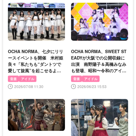
OCHA NORMA、七夕にリリ
OCHA NORMA、SWEET ST
ースイベントを開催 米村姫
EADYが大阪での公開収録に
良々「私たちも“ダントツで
出演 南野陽子＆高橋みなみ
愛して旋風”を起こせるよう
も登場、昭和〜令和のアイド
に頑張りたい」
ル史を辿る
音楽
アイドル
音楽
アイドル
2026/07/08 11:30
2026/06/23 15:53