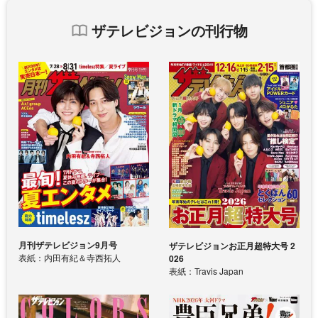
ザテレビジョンの刊行物
月刊ザテレビジョン9月号
ザテレビジョンお正月超特大号 2
表紙：内田有紀＆寺西拓人
026
表紙：Travis Japan