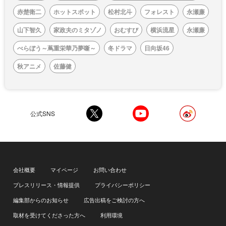
赤楚衛二
ホットスポット
松村北斗
フォレスト
永瀬廉
山下智久
家政夫のミタゾノ
おむすび
横浜流星
永瀬廉
べらぼう～蔦重栄華乃夢噺～
冬ドラマ
日向坂46
秋アニメ
佐藤健
公式SNS
会社概要
マイページ
お問い合わせ
プレスリリース・情報提供
プライバシーポリシー
編集部からのお知らせ
広告出稿をご検討の方へ
取材を受けてくださった方へ
利用環境