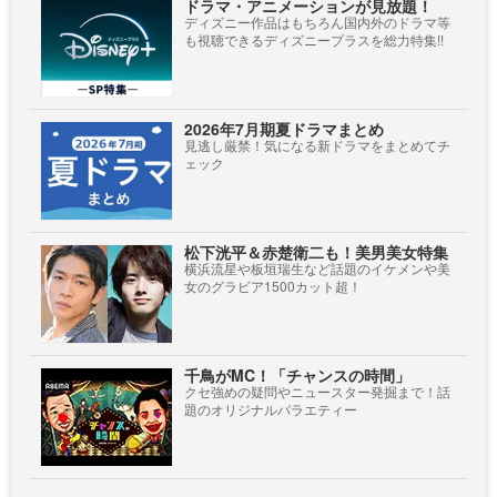
ドラマ・アニメーションが見放題！
ディズニー作品はもちろん国内外のドラマ等
も視聴できるディズニープラスを総力特集!!
2026年7月期夏ドラマまとめ
見逃し厳禁！気になる新ドラマをまとめてチ
ェック
松下洸平＆赤楚衛二も！美男美女特集
横浜流星や板垣瑞生など話題のイケメンや美
女のグラビア1500カット超！
千鳥がMC！「チャンスの時間」
クセ強めの疑問やニュースター発掘まで！話
題のオリジナルバラエティー