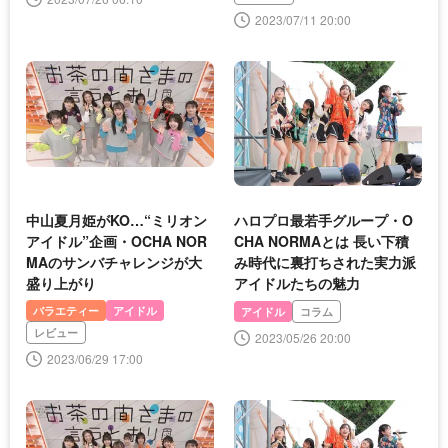
2023/07/11 20:00
中山夏月姫がKO…“ミリオン
ハロプロ最若手グループ・O
アイドル”企画・OCHA NOR
CHA NORMAとは 長い下積
MAのサンバチャレンジが大
み時代に裏打ちされた実力派
盛り上がり
アイドルたちの魅力
バラエティー
アイドル
アイドル
コラム
レビュー
2023/05/26 20:00
2023/06/29 17:00