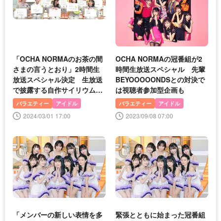
「OCHA NORMAのお茶の間
OCHA NORMAの冠番組が2
さまの言うとおり」2時間生
時間生放送スペシャル 先輩
放送スペシャル決定 生放送
BEYOOOOONDSとの対決で
で披露する自作サイリウムダ
は視聴者参加型企画も
ンスに注目
バラエティー
アイドル
バラエティー
アイドル
2024/03/01 17:00
2023/09/08 07:00
「メンバーの新しい表情を多
緊張とともに始まった冠番組