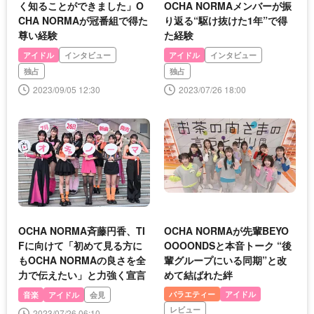
く知ることができました」O
OCHA NORMAメンバーが振
CHA NORMAが冠番組で得た
り返る“駆け抜けた1年”で得
尊い経験
た経験
アイドル
インタビュー
アイドル
インタビュー
独占
独占
2023/09/05 12:30
2023/07/26 18:00
OCHA NORMA斉藤円香、TI
OCHA NORMAが先輩BEYO
Fに向けて「初めて見る方に
OOOONDSと本音トーク “後
もOCHA NORMAの良さを全
輩グループにいる同期”と改
力で伝えたい」と力強く宣言
めて結ばれた絆
バラエティー
アイドル
音楽
アイドル
会見
レビュー
2023/07/26 06:10