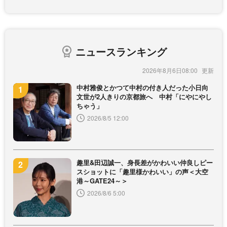
ニュースランキング
2026年8月6日08:00
中村雅俊とかつて中村の付き人だった小日向
文世が2人きりの京都旅へ 中村「にやにやし
ちゃう」
2026/8/5 12:00
趣里&田辺誠一、身長差がかわいい仲良しピー
スショットに「趣里様かわいい」の声＜大空
港～GATE24～＞
2026/8/6 5:00