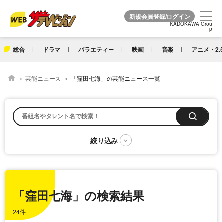
KADOKAWA Grou
KADOKAWA Grou
p
p
総合
ドラマ
バラエティー
映画
音楽
アニメ・2.
芸能ニュース
「窪田七海」の芸能ニュース一覧
「窪田七海」の検索結果
24件