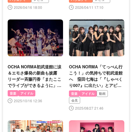
2026/04/16 18:00
2026/04/11 17:10
OCHA NORMA初武道館に涙
OCHA NORMA「てっぺん行
＆エモさ爆発の新曲も披露
こう！」の気持ちで初武道館
リーダー斉藤円香「またここ
へ 窪田七海は「『しゃべく
でライブができるように」と
り007』に出たい」とアピー
ファンに誓う
ル
音楽
アイドル
音楽
アイドル
動画
2025/10/16 12:36
会見
2025/08/27 21:46