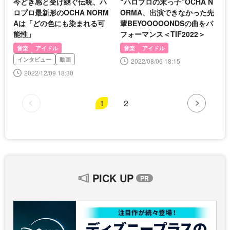
今どき感と受け継ぐ伝統、ハ
“ハロプロの末っ子”OCHA N
ロプロ最新形のOCHA NORM
ORMA、出演できなかった先
Aは「どの色にも染まれる可
輩BEYOOOOONDSの曲をパ
能性」
フォーマンス＜TIF2022＞
音楽
アイドル
音楽
アイドル
インタビュー
動画
2022/08/06 18:15
2022/12/09 18:30
1
2
PICK UP