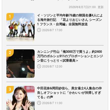
2026年8月7日21:00
イ・ソジンと平均年齢76歳の韓国名優4人によ
る海外旅行記 「花よりおじいさん シーズン
1 フランス・台湾編」全国無料放送
2026/8/7 17:00
カンニング竹山「俺3000万で買うよ」約2400
万円のポルシェ911のプロポーションとエンジ
ン音にうっとり＜試乗最高＞
2026/8/7 12:00
中田花奈&岡田紗佳ら、美女雀士4人集合の仲
良しオフショットに「かわいいが渋滞しすぎ
てる」の声
2026/8/7 11:00