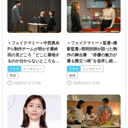
＜フェイクマミー＞中西真央
＜フェイクマミー＞監督×撮
Pら制作チームが明かす最終
影監督×照明技師が語った制
回の見どころ「どこに着地す
作の舞台裏 “俳優の魅力が
るのか分からないところも、
最も際立つ画”を追求し続け
最終回の魅力」
た撮影
ドラマ
インタビュー
ドラマ
インタビュー
動画
動画
2025/12/12 17:00
2025/12/12 10:00