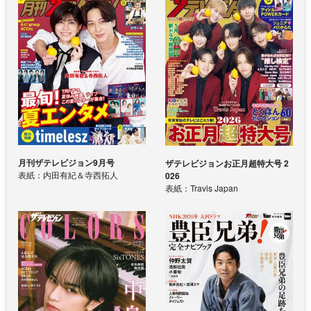
月刊ザテレビジョン9月号
ザテレビジョンお正月超特大号 2
表紙：内田有紀＆寺西拓人
026
表紙：Travis Japan