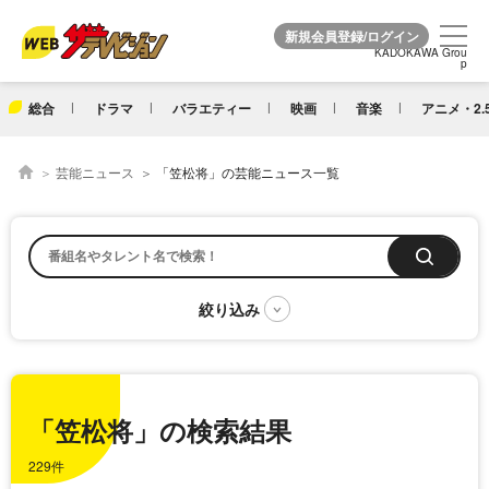
KADOKAWA Grou
KADOKAWA Grou
p
p
総合
ドラマ
バラエティー
映画
音楽
アニメ・2.
芸能ニュース
「笠松将」の芸能ニュース一覧
「笠松将」の検索結果
229件