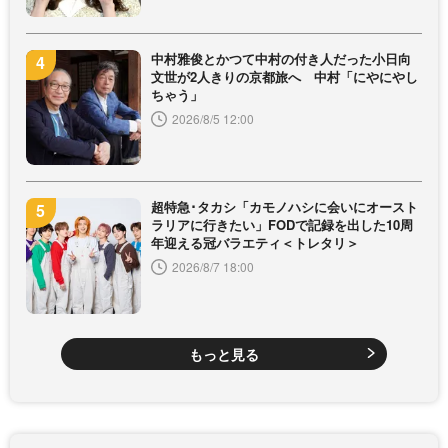
中村雅俊とかつて中村の付き人だった小日向
文世が2人きりの京都旅へ 中村「にやにやし
ちゃう」
2026/8/5 12:00
超特急･タカシ「カモノハシに会いにオースト
ラリアに行きたい」FODで記録を出した10周
年迎える冠バラエティ＜トレタリ＞
2026/8/7 18:00
もっと見る