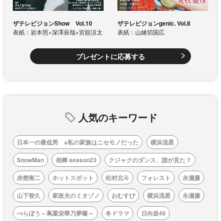
ザテレビジョンShow Vol.10
ザテレビジョンgenic. Vol.8
表紙：岩本照×深澤辰哉×宮舘涼太
表紙：山姥切国広
プレゼントに応募する
人気のキーワード
日本一の最低男 ※私の家族はニセモノだった
横浜流星
SnowMan
相棒 season23
クジャクのダンス、誰が見た？
赤楚衛二
ホットスポット
松村北斗
フォレスト
永瀬廉
山下智久
家政夫のミタゾノ
おむすび
横浜流星
永瀬廉
べらぼう～蔦重栄華乃夢噺～
冬ドラマ
日向坂46