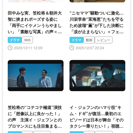
田中みな実、笠松将＆朝井大
“ニセママ”騒動ついに激化…
智に挟まれポーズする姿に
川栄李奈“茉海恵”たちを守る
「両手にイケメンうらやまし
ため波瑠“薫”が下した決断に
い」「素敵な写真」の声＜フ
「涙が止まらない」＜フェイ
ェイクマミー＞
クマミー＞
ドラマ
SNS
ドラマ
動画
レビュー
2025/12/11 12:09
2025/12/07 20:24
笠松将の“コテコテ極道”演技
イ・ジェフンのハマり役“キ
に「想像以上に良かった！」
ム・ドギ”が復活…最初のエ
の声 主演イ・ジェフンとの
ピソードは日本が舞台「その
ブロマンスにも注目集まる＜
タクシー乗りたい！」視聴者
復讐代行人3＞
沸騰＜復讐代行人3～模範タ