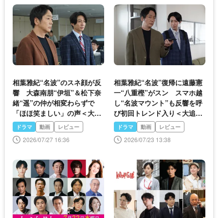
相葉雅紀“名波”のスネ顔が反
相葉雅紀“名波”復帰に遠藤憲
響 大森南朋“伊垣”＆松下奈
一“八重樫”がスン スマホ越
緒“遥”の仲が相変わらずで
し“名波マウント”も反響を呼
「ほほ笑ましい」の声＜大追
び初回トレンド入り＜大追跡
跡＞
＞
ドラマ
動画
レビュー
ドラマ
動画
レビュー
2026/07/27 16:36
2026/07/23 13:38