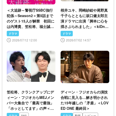
＜大追跡～警視庁SSBC強行
桜井ユキ、岡崎紗絵や尾野真
犯係～Season2＞第5話まで
千子らとともに坂口健太郎主
のゲスト15人が解禁 初回に
演ドラマに出演「脚本に心を
は内博貴、笠松将、福士誠治
揺さぶられました」＜kiDna
が出演
p GAME＞
ドラマ
ドラマ
2026/07/12 12:00
2026/07/02 14:57
笠松将、クランクアップにデ
ディーン・フジオカらの演技
ィーン・フジオカらMEJメン
合戦に見入る…解き明かされ
バー大集合で「最高で最強」
た15年越しの「矛盾」＜LOV
「ホッとしてます」の声＜L
ED ONE 最終回＞
OVED ONE＞
ドラマ
SNS
ドラマ
動画
レビュー