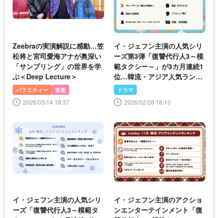
Zeebraの実演解説に感動…笠
イ・ジェフン主演の人気シリ
松将と宮司愛海アナが奥深い
ーズ第3弾「復讐代行人3～模
「サンプリング」の世界を学
範タクシー～」が3カ月連続1
ぶ＜Deep Lecture＞
位…韓流・アジア人気ランキ
ング発表＜Lemino＞
バラエティー
音楽
ドラマ
2026/03/14 18:37
2026/02/26 18:10
イ・ジェフン主演の人気シリ
イ・ジェフン主演のアクショ
ーズ「復讐代行人3～模範タ
ンエンターテインメント「復