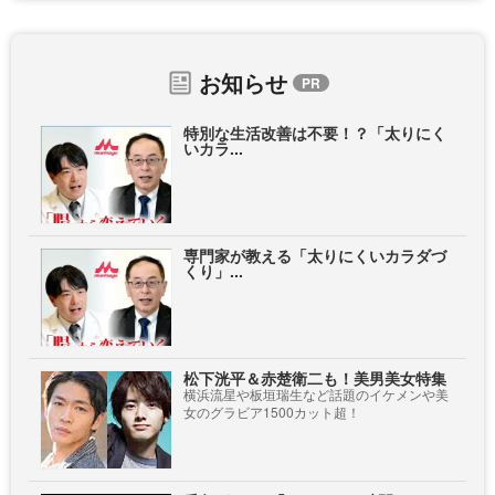
お知らせ
特別な生活改善は不要！？「太りにく
いカラ...
専門家が教える「太りにくいカラダづ
くり」...
松下洸平＆赤楚衛二も！美男美女特集
横浜流星や板垣瑞生など話題のイケメンや美
女のグラビア1500カット超！