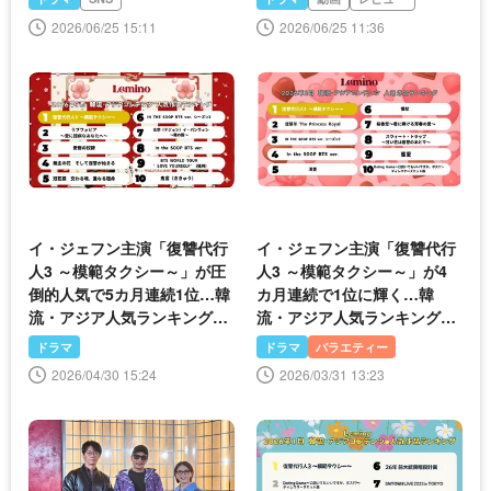
2026/06/25 15:11
2026/06/25 11:36
イ・ジェフン主演「復讐代行
イ・ジェフン主演「復讐代行
人3 ～模範タクシー～」が圧
人3 ～模範タクシー～」が4
倒的人気で5カ月連続1位…韓
カ月連続で1位に輝く…韓
流・アジア人気ランキング発
流・アジア人気ランキング発
表＜Lemino＞
表＜Lemino＞
ドラマ
ドラマ
バラエティー
2026/04/30 15:24
2026/03/31 13:23