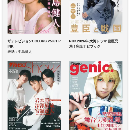
ザテレビジョンCOLORS Vol.61 P
NHK2026年 大河ドラマ 豊臣兄
INK
弟！完全ナビブック
表紙：中島健人