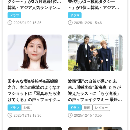
クシー～」が2カ月連続1位…
讐代行人3～模範タクシー
韓流・アジア人気ランキング
～」が1位…韓流・アジア人
発表＜Lemino＞
気ランキング発表＜Lemino
ドラマ
ドラマ
＞
2026/01/29 15:35
2025/12/26 15:46
田中みな実&笠松将&高嶋龍
波瑠“薫”の自首が導いた未
之介、本当の家族のようなオ
来…川栄李奈“茉海恵”たちが
フショットに「写真みたら泣
迎えたラストに「もう滝涙」
けてくる」の声＜フェイクマ
の声＜フェイクマミー 最終話
ミー＞
＞
ドラマ
SNS
ドラマ
動画
レビュー
2025/12/18 18:30
2025/12/15 13:55