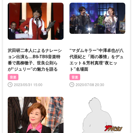
沢田研二本人によるナレーシ
“マダムキラー”中澤卓也が八
ョン出演も…BS-TBS音楽特
代亜紀と「雨の慕情」をデュ
番で黒柳徹子、世良公則ら
エット＆芳村真理“夜ヒッ
が“ジュリー”の魅力を語る
ト”名場面
音楽
音楽
2023/05/31 15:00
2020/07/08 20:30