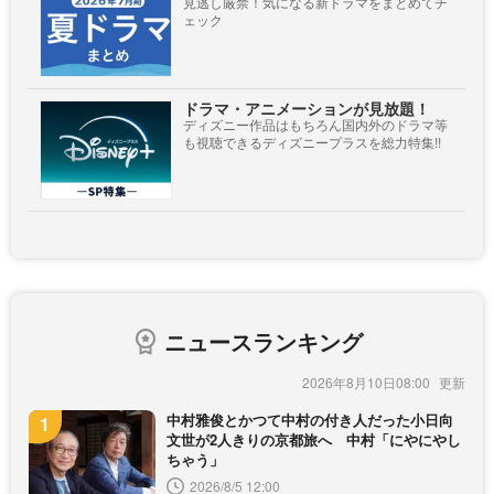
見逃し厳禁！気になる新ドラマをまとめてチ
ェック
ドラマ・アニメーションが見放題！
ディズニー作品はもちろん国内外のドラマ等
も視聴できるディズニープラスを総力特集!!
ニュースランキング
2026年8月10日08:00
中村雅俊とかつて中村の付き人だった小日向
文世が2人きりの京都旅へ 中村「にやにやし
ちゃう」
2026/8/5 12:00