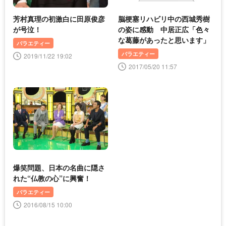
芳村真理の初激白に田原俊彦
脳梗塞リハビリ中の西城秀樹
が号泣！
の姿に感動 中居正広「色々
な葛藤があったと思います」
バラエティー
バラエティー
2019/11/22 19:02
2017/05/20 11:57
爆笑問題、日本の名曲に隠さ
れた“仏教の心”に興奮！
バラエティー
2016/08/15 10:00