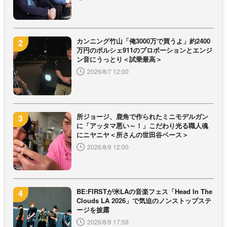
カンニング竹山「俺3000万で買うよ」約2400
万円のポルシェ911のプロポーションとエンジ
ン音にうっとり＜試乗最高＞
2026/8/7 12:00
所ジョージ、鹿角で作られたミニモデルガン
に「アッタマ悪い～！」こだわり光る職人魂
にニヤニヤ＜所さんの世田谷ベース＞
2026/8/9 12:00
BE:FIRSTが米LAの音楽フェス「Head In The
Clouds LA 2026」で気迫のノンストップステ
ージを披露
2026/8/9 17:59