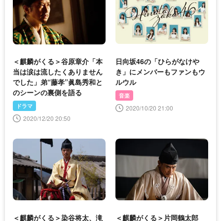
＜麒麟がくる＞谷原章介「本
日向坂46の「ひらがなけや
当は涙は流したくありません
き」にメンバーもファンもウ
でした」弟“藤孝”眞島秀和と
ルウル
のシーンの裏側を語る
音楽
ドラマ
2020/10/20 21:00
2020/12/20 20:50
＜麒麟がくる＞染谷将太、滝
＜麒麟がくる＞片岡鶴太郎