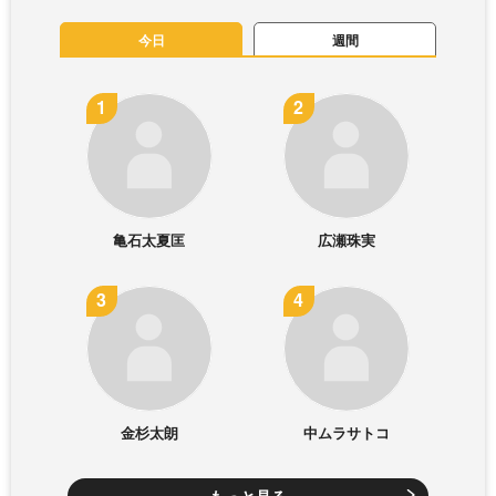
今日
週間
亀石太夏匡
広瀬珠実
金杉太朗
中ムラサトコ