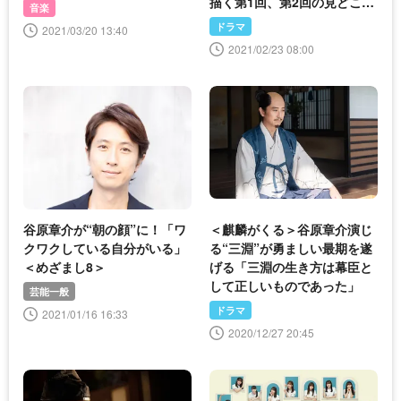
描く第1回、第2回の見どころ
音楽
を紹介
ドラマ
2021/03/20 13:40
2021/02/23 08:00
谷原章介が“朝の顔”に！「ワ
＜麒麟がくる＞谷原章介演じ
クワクしている自分がいる」
る“三淵”が勇ましい最期を遂
＜めざまし8＞
げる「三淵の生き方は幕臣と
して正しいものであった」
芸能一般
ドラマ
2021/01/16 16:33
2020/12/27 20:45