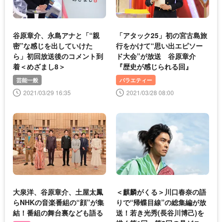
谷原章介、永島アナと「“親
「アタック25」初の宮古島旅
密”な感じを出していけた
行をかけて“思い出エピソー
ら」初回放送後のコメント到
ド大会”が放送 谷原章介
着＜めざまし8＞
『歴史が感じられる回』
芸能一般
バラエティー
2021/03/29 16:35
2021/03/28 08:00
大泉洋、谷原章介、土屋太鳳
＜麒麟がくる＞川口春奈の語
らNHKの音楽番組の“顔”が集
りで“帰蝶目線”の総集編が放
結！番組の舞台裏なども語る
送！若き光秀(長谷川博己)を