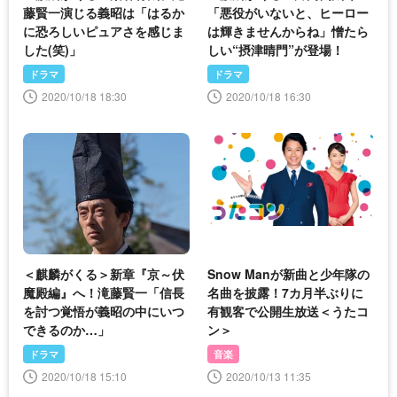
藤賢一演じる義昭は「はるか
「悪役がいないと、ヒーロー
に恐ろしいピュアさを感じま
は輝きませんからね」憎たら
した(笑)」
しい“摂津晴門”が登場！
ドラマ
ドラマ
2020/10/18 18:30
2020/10/18 16:30
＜麒麟がくる＞新章『京～伏
Snow Manが新曲と少年隊の
魔殿編』へ！滝藤賢一「信長
名曲を披露！7カ月半ぶりに
を討つ覚悟が義昭の中にいつ
有観客で公開生放送＜うたコ
できるのか…」
ン＞
ドラマ
音楽
2020/10/18 15:10
2020/10/13 11:35