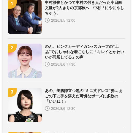
中村雅俊とかつて中村の付き人だった小日向
文世が2人きりの京都旅へ 中村「にやにやし
ちゃう」
2026/8/5 12:00
のん、ピンクカーディガン×スカーフの“上
品”でおしゃれな着こなしに「キレイとかわい
いが同居してる」の声
2026/8/6 17:30
あの、美脚際立つ黒の“ミニ丈ドレス”姿…あ
ごの下に手を添えた可憐なポーズに多数の
「いいね！」
2026/8/6 12:30