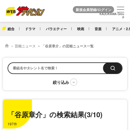
KADOKAWA Grou
KADOKAWA Grou
p
p
総合
ドラマ
バラエティー
映画
音楽
アニメ・2.
芸能ニュース
「谷原章介」の芸能ニュース一覧
「谷原章介」の検索結果(3/10)
197件