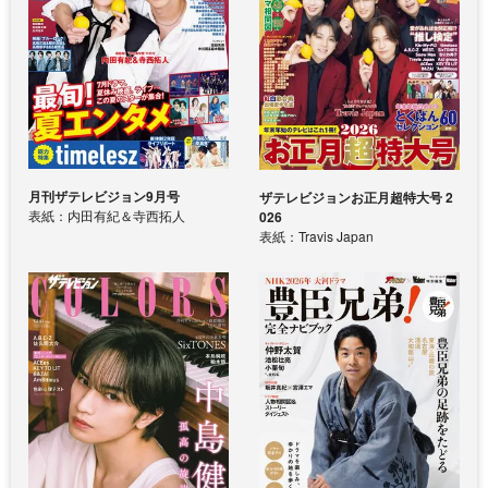
月刊ザテレビジョン9月号
ザテレビジョンお正月超特大号 2
表紙：内田有紀＆寺西拓人
026
表紙：Travis Japan