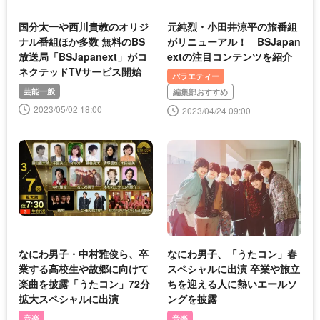
国分太一や西川貴教のオリジ
元純烈・小田井涼平の旅番組
ナル番組ほか多数 無料のBS
がリニューアル！ BSJapan
放送局「BSJapanext」がコ
extの注目コンテンツを紹介
ネクテッドTVサービス開始
バラエティー
芸能一般
編集部おすすめ
2023/05/02 18:00
2023/04/24 09:00
なにわ男子・中村雅俊ら、卒
なにわ男子、「うたコン」春
業する高校生や故郷に向けて
スペシャルに出演 卒業や旅立
楽曲を披露「うたコン」72分
ちを迎える人に熱いエールソ
拡大スペシャルに出演
ングを披露
音楽
音楽