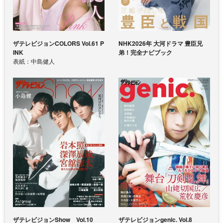
ザテレビジョンCOLORS Vol.61 P
NHK2026年 大河ドラマ 豊臣兄
INK
弟！完全ナビブック
表紙：中島健人
ザテレビジョンShow Vol.10
ザテレビジョンgenic. Vol.8