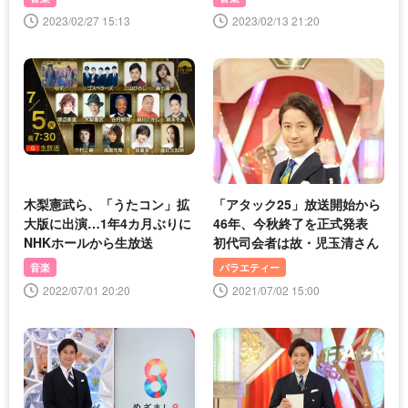
2023/02/27 15:13
2023/02/13 21:20
木梨憲武ら、「うたコン」拡
「アタック25」放送開始から
大版に出演…1年4カ月ぶりに
46年、今秋終了を正式発表
NHKホールから生放送
初代司会者は故・児玉清さん
音楽
バラエティー
2022/07/01 20:20
2021/07/02 15:00