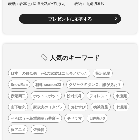
表紙：岩本照×深澤辰哉×宮舘涼太
表紙：山姥切国広
プレゼントに応募する
人気のキーワード
日本一の最低男 ※私の家族はニセモノだった
横浜流星
SnowMan
相棒 season23
クジャクのダンス、誰が見た？
赤楚衛二
ホットスポット
松村北斗
フォレスト
永瀬廉
山下智久
家政夫のミタゾノ
おむすび
横浜流星
永瀬廉
べらぼう～蔦重栄華乃夢噺～
冬ドラマ
日向坂46
秋アニメ
佐藤健