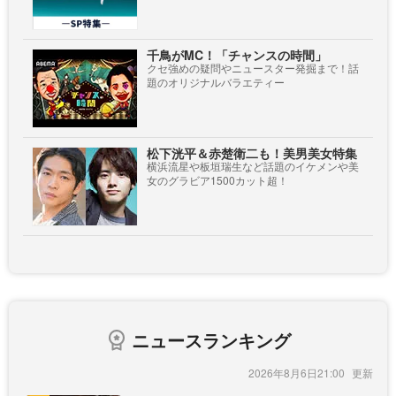
千鳥がMC！「チャンスの時間」
クセ強めの疑問やニュースター発掘まで！話
題のオリジナルバラエティー
松下洸平＆赤楚衛二も！美男美女特集
横浜流星や板垣瑞生など話題のイケメンや美
女のグラビア1500カット超！
ニュースランキング
2026年8月6日21:00