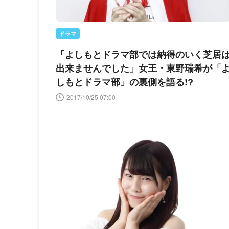
ドラマ
「よしもとドラマ部では納得のいく芝居
出来ませんでした」女王・東野瑞希が「
しもとドラマ部」の裏側を語る!?
2017/10/25 07:00