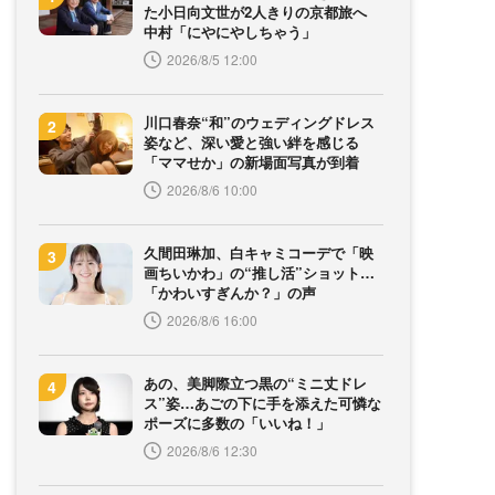
た小日向文世が2人きりの京都旅へ
中村「にやにやしちゃう」
2026/8/5 12:00
川口春奈“和”のウェディングドレス
姿など、深い愛と強い絆を感じる
「ママせか」の新場面写真が到着
2026/8/6 10:00
久間田琳加、白キャミコーデで「映
画ちいかわ」の“推し活”ショット…
「かわいすぎんか？」の声
2026/8/6 16:00
あの、美脚際立つ黒の“ミニ丈ドレ
ス”姿…あごの下に手を添えた可憐な
ポーズに多数の「いいね！」
2026/8/6 12:30