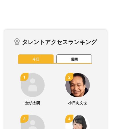
タレントアクセスランキング
今日
週間
金杉太朗
小日向文世