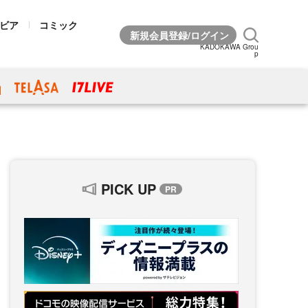
ビア
コミック
KADOKAWA Grou
p
PICK UP