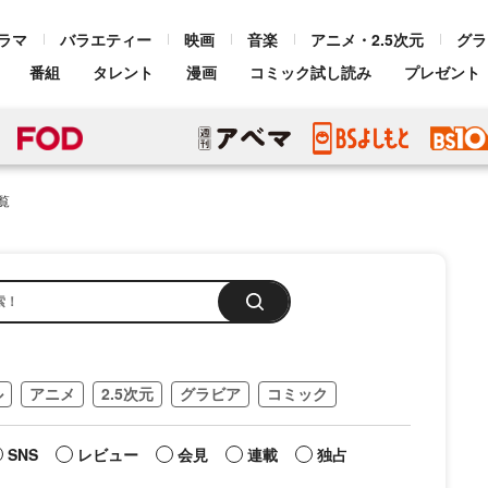
ラマ
バラエティー
映画
音楽
アニメ・2.5次元
グラ
番組
タレント
漫画
コミック試し読み
プレゼント
覧
ル
アニメ
2.5次元
グラビア
コミック
SNS
レビュー
会見
連載
独占