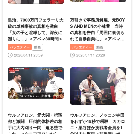
皇治、7000万円フェラーリ大
万引きで事務所解雇、元BOY
破の単独事故の真相を激白
S AND MENの小林豊 当時
「女の子と喧嘩して、深夜に
の真相を告白「周囲に裏切ら
謝りに…」＜アベマ30時間＞
れて自暴自棄に」＜アベマ30
時間＞
バラエティー
動画
バラエティー
動画
2026/04/11 23:59
2026/04/11 23:28
ウルフアロン、元大関・把瑠
ウルフアロン、ノッコン寺田
都と激闘 圧倒的体格差の相
をわずか18秒で瞬殺 カカロ
手に大内刈り一閃「迫る壁で
ニ・栗谷ほか挑戦者全員を1
した」＜ウルフアロンから3
分以内に撃破＜前半戦レポ・