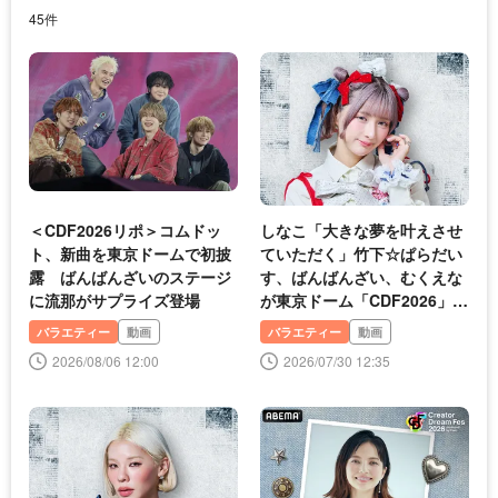
45件
＜CDF2026リポ＞コムドッ
しなこ「大きな夢を叶えさせ
ト、新曲を東京ドームで初披
ていただく」竹下☆ぱらだい
露 ばんばんざいのステージ
す、ばんばんざい、むくえな
に流那がサプライズ登場
が東京ドーム「CDF2026」の
意気込み語る
バラエティー
動画
バラエティー
動画
2026/08/06 12:00
2026/07/30 12:35