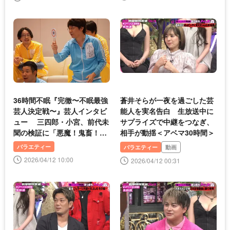
36時間不眠『完徹〜不眠最強
蒼井そらが一夜を過ごした芸
芸人決定戦〜』芸人インタビ
能人を実名告白 生放送中に
ュー 三四郎・小宮、前代未
サプライズで中継をつなぎ、
聞の検証に「悪魔！鬼畜！人
相手が動揺＜アベマ30時間＞
でなし！！」＜アベマ30時間
バラエティー
バラエティー
動画
＞
2026/04/12 10:00
2026/04/12 00:31