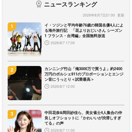
ニュースランキング
2026年8月7日21:00
イ・ソジンと平均年齢76歳の韓国名優4人によ
る海外旅行記 「花よりおじいさん シーズン
1 フランス・台湾編」全国無料放送
2026/8/7 17:00
カンニング竹山「俺3000万で買うよ」約2400
万円のポルシェ911のプロポーションとエンジ
ン音にうっとり＜試乗最高＞
2026/8/7 12:00
中田花奈&岡田紗佳ら、美女雀士4人集合の仲
良しオフショットに「かわいいが渋滞しすぎ
てる」の声
2026/8/7 11:00