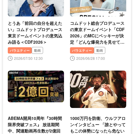
とうあ「前回の自分を超えた
コムドット総合プロデュース
い」コムドットプロデュース
の東京ドームイベント「CDF
東京ドームイベントの意気込
2026」のMCにベッキーが決
み語る＜CDF2026＞
定「どんな爆発力を見せてく
れるのか、楽しみです！」
バラエティー
動画
バラエティー
動画
2026/07/30 12:30
2026/06/28 17:00
ABEMA開局10周年『30時間
1000万円を防衛、ウルフアロ
限界突破フェス』 放送期間
ンインタビュー 「誰とやって
中、関連動画再生数が2億回
もこの体勢になったら危ない