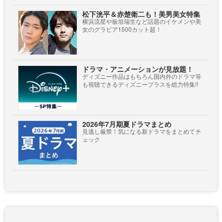
松下洸平＆赤楚衛二も！美男美女特集
横浜流星や板垣瑞生など話題のイケメンや美
女のグラビア1500カット超！
ドラマ・アニメーションが見放題！
ディズニー作品はもちろん国内外のドラマ等
も視聴できるディズニープラスを総力特集!!
2026年7月期夏ドラマまとめ
見逃し厳禁！気になる新ドラマをまとめてチ
ェック