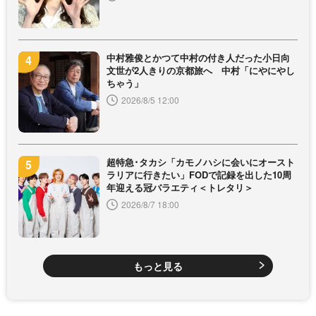
中村雅俊とかつて中村の付き人だった小日向
文世が2人きりの京都旅へ 中村「にやにやし
ちゃう」
2026/8/5 12:00
超特急･タカシ「カモノハシに会いにオースト
ラリアに行きたい」FODで記録を出した10周
年迎える冠バラエティ＜トレタリ＞
2026/8/7 18:00
もっと見る