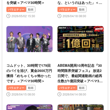
を突破＜アベマ30時間＞
な、というのはあった」＜ア
ベマ30時間＞
バラエティー
動画
バラエティー
動画
2026/05/02 15:30
2026/04/18 08:00
コムドット、30時間で179回
ABEMA開局10周年記念『30
のパイを浴び、賞金2600万円
時間限界突破フェス』 放送2
獲得「めちゃくちゃ怖かった
日間で、番組関連動画の総再
です」＜アベマ30時間＞
生数が1億回突破＜アベマ30
時間＞
バラエティー
動画
バラエティー
動画
2026/04/15 08:00
2026/04/14 08:00