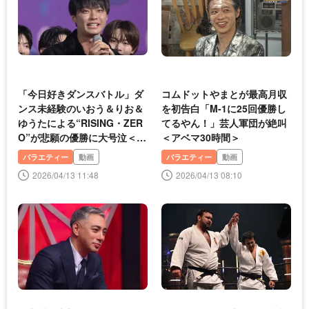
「今日好きダンスバトル」ダ
コムドットやまとが最高月収
ンス未経験のいおう＆りお＆
を初告白「M-1に25回優勝し
ゆうたによる“RISING・ZER
てるやん！」芸人軍団が絶叫
O”が悲願の優勝に大号泣＜ア
＜アベマ30時間＞
ベマ30時間＞
バラエティー
動画
バラエティー
動画
2026/04/13 11:48
2026/04/13 08:10