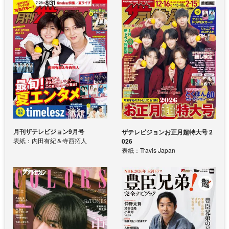
月刊ザテレビジョン9月号
ザテレビジョンお正月超特大号 2
表紙：内田有紀＆寺西拓人
026
表紙：Travis Japan