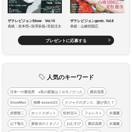
ザテレビジョンShow Vol.10
ザテレビジョンgenic. Vol.8
表紙：岩本照×深澤辰哉×宮舘涼太
表紙：山姥切国広
プレゼントに応募する
人気のキーワード
日本一の最低男 ※私の家族はニセモノだった
横浜流星
SnowMan
相棒 season23
クジャクのダンス、誰が見た？
赤楚衛二
ホットスポット
松村北斗
フォレスト
永瀬廉
山下智久
家政夫のミタゾノ
おむすび
横浜流星
永瀬廉