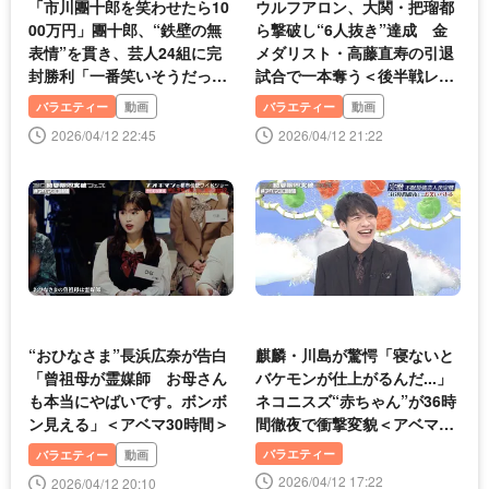
「市川團十郎を笑わせたら10
ウルフアロン、大関・把瑠都
00万円」團十郎、“鉄壁の無
ら撃破し“6人抜き”達成 金
表情”を貫き、芸人24組に完
メダリスト・高藤直寿の引退
封勝利「一番笑いそうだっ
試合で一本奪う＜後半戦レ
た」芸人も明かす＜アベマ30
ポ・アベマ30時間＞
バラエティー
動画
バラエティー
動画
時間＞
2026/04/12 22:45
2026/04/12 21:22
“おひなさま”長浜広奈が告白
麒麟・川島が驚愕「寝ないと
「曾祖母が霊媒師 お母さん
バケモンが仕上がるんだ...」
も本当にやばいです。ボンボ
ネコニスズ“赤ちゃん”が36時
ン見える」＜アベマ30時間＞
間徹夜で衝撃変貌＜アベマ30
時間＞
バラエティー
バラエティー
動画
2026/04/12 17:22
2026/04/12 20:10