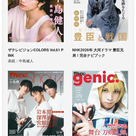
ザテレビジョンCOLORS Vol.61 P
NHK2026年 大河ドラマ 豊臣兄
INK
弟！完全ナビブック
表紙：中島健人