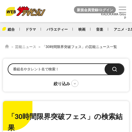
KADOKAWA Grou
KADOKAWA Grou
p
p
総合
ドラマ
バラエティー
映画
音楽
アニメ・2.
芸能ニュース
「30時間限界突破フェス」の芸能ニュース一覧
「30時間限界突破フェス」の検索結
果