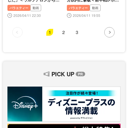
カウント取ったら1000万円＞
アベマ30時間＞
バラエティー
動画
バラエティー
動画
2026/04/11 22:30
2026/04/11 19:55
1
2
3
PICK UP