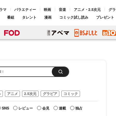
ラマ
バラエティー
映画
音楽
アニメ・2.5次元
グラ
番組
タレント
漫画
コミック試し読み
プレゼント
ル
アニメ
2.5次元
グラビア
コミック
SNS
レビュー
会見
連載
独占