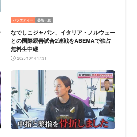
バラエティー
芸能一般
ン
なでしこジャパン、イタリア・ノルウェー
との国際親善試合2連戦をABEMAで独占
無料生中継
2025/10/14 17:31