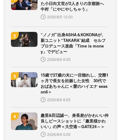
た小日向文世が2人きりの京都旅へ
中村「にやにやしちゃう」
2026/8/5 12:00
“ノノガ”出身ASHA＆KOKONAが、
新ユニット“TAKARA”結成 セルフ
プロデュース楽曲「Time is mone
y」でデビュー
2026/8/6 6:00
15歳で27歳の夫に一目惚れし、交際1
ヶ月で長女を妊娠した女性 30代で
おばあちゃんに＜愛のハイエナ seas
on6＞
2026/8/6 8:05
趣里&田辺誠一、身長差がかわいい仲
良しピースショットに「趣里様かわ
いい」の声＜大空港～GATE24～＞
2026/8/6 5:00