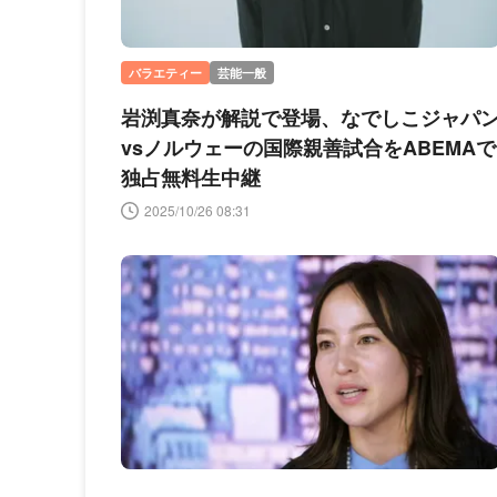
バラエティー
芸能一般
岩渕真奈が解説で登場、なでしこジャパ
vsノルウェーの国際親善試合をABEMAで
独占無料生中継
2025/10/26 08:31