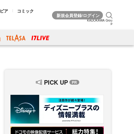
ビア
コミック
KADOKAWA Grou
p
PICK UP