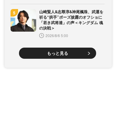
山崎賢人&志尊淳&神尾楓珠、武運を
祈る“拱手”ポーズ披露のオフショに
「若き武将達」の声＜キングダム 魂
の決戦＞
2026/8/6 5:00
もっと見る