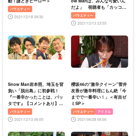
動！謎ときヒーロー＞
ow Manは、みんな可愛いん
だよ」 視聴者も「カッコ可
バラエティー
愛いとこ全部乗せ！」とトレ
バラエティー
2021/12/18 09:30
ンドに
2021/12/13 23:55
Snow Man岩本照、埼玉を背
櫻坂46の“激辛クイーン”菅井
負い「脱出島」に初参戦！
友香が激辛料理にもん絶「今
『一番辛かったことは、バッ
までで一番辛い！」＜有吉ゼ
タです』【コメントあり】＜
ミSP＞
アイ・アム・冒険少年＞
バラエティー
バラエティー
アイドル
2021/12/13 06:00
2021/06/28 06:00