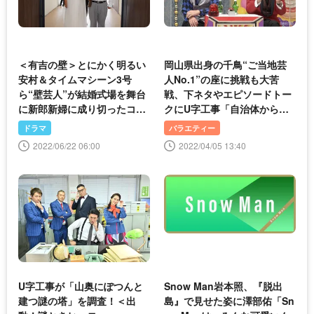
＜有吉の壁＞とにかく明るい
岡山県出身の千鳥“ご当地芸
安村＆タイムマシーン3号
人No.1”の座に挑戦も大苦
ら“壁芸人”が結婚式場を舞台
戦、下ネタやエピソードトー
に新郎新婦に成り切ったコン
クにU字工事「自治体からの
トを披露
仕事が来なくなる」の指摘に
ドラマ
バラエティー
大爆笑＜チャンスの時間＞
2022/06/22 06:00
2022/04/05 13:40
U字工事が「山奥にぽつんと
Snow Man岩本照、『脱出
建つ謎の塔」を調査！＜出
島』で見せた姿に澤部佑「Sn