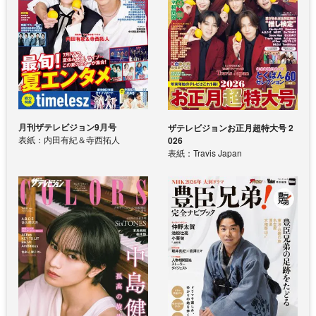
月刊ザテレビジョン9月号
ザテレビジョンお正月超特大号 2
表紙：内田有紀＆寺西拓人
026
表紙：Travis Japan