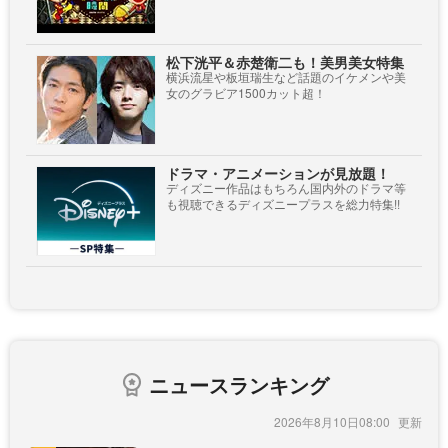
松下洸平＆赤楚衛二も！美男美女特集
横浜流星や板垣瑞生など話題のイケメンや美
女のグラビア1500カット超！
ドラマ・アニメーションが見放題！
ディズニー作品はもちろん国内外のドラマ等
も視聴できるディズニープラスを総力特集!!
ニュースランキング
2026年8月10日08:00