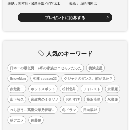
表紙：岩本照×深澤辰哉×宮舘涼太
表紙：山姥切国広
プレゼントに応募する
人気のキーワード
日本一の最低男 ※私の家族はニセモノだった
横浜流星
SnowMan
相棒 season23
クジャクのダンス、誰が見た？
赤楚衛二
ホットスポット
松村北斗
フォレスト
永瀬廉
山下智久
家政夫のミタゾノ
おむすび
横浜流星
永瀬廉
べらぼう～蔦重栄華乃夢噺～
冬ドラマ
日向坂46
秋アニメ
佐藤健