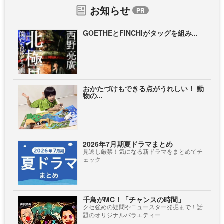
お知らせ
GOETHEとFINCHIがタッグを組み...
おかたづけもできる点がうれしい！ 動
物の...
2026年7月期夏ドラマまとめ
見逃し厳禁！気になる新ドラマをまとめてチ
ェック
千鳥がMC！「チャンスの時間」
クセ強めの疑問やニュースター発掘まで！話
題のオリジナルバラエティー