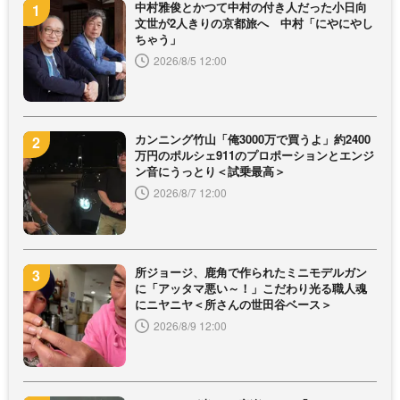
中村雅俊とかつて中村の付き人だった小日向
文世が2人きりの京都旅へ 中村「にやにやし
ちゃう」
2026/8/5 12:00
カンニング竹山「俺3000万で買うよ」約2400
万円のポルシェ911のプロポーションとエンジ
ン音にうっとり＜試乗最高＞
2026/8/7 12:00
所ジョージ、鹿角で作られたミニモデルガン
に「アッタマ悪い～！」こだわり光る職人魂
にニヤニヤ＜所さんの世田谷ベース＞
2026/8/9 12:00