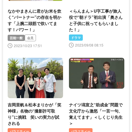
なかやまきんに君がお米を炊
＜らんまん＞U字工事が旅人
く“パートナー”の存在を明か
役で“朝ドラ”初出演「奥さん
す「上腕二頭筋で炊いてま
と子供に祝ってもらいまし
す！パワー！」
た！」
ドラマ
芸能一般
会見
2023/09/08 08:15
2023/10/23 17:51
吉岡里帆＆松本まりかが「笑
ナイツ塙宣之“助成金”問題で
神様」名物の“撮影許可取
文化庁から激怒「一言一句、
り”に挑戦 笑いの実力が試
覚えてます」＜しくじり先生
される
＞
バラエティー
バラエティー