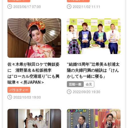
2023/06/17 07:00
2022/11/02 11:11
佐々木希が秋田ロケで舞妓姿
“結婚15周年”辻希美＆杉浦太
に 清野菜名＆松坂桃李
陽の夫婦円満の秘訣は「けん
は“ローカル空港巡り”にも興
かしても一緒に寝る」
味津々＜所JAPAN＞
芸能一般
会見
バラエティー
2022/09/20 19:30
2022/10/03 19:00