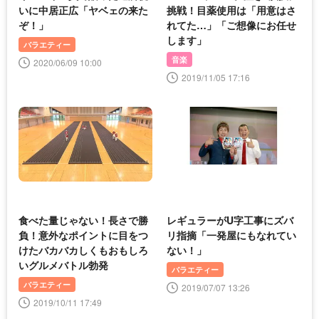
いに中居正広「ヤベェの来た
挑戦！目薬使用は「用意はさ
ぞ！」
れてた…」「ご想像にお任せ
します」
バラエティー
音楽
2020/06/09 10:00
2019/11/05 17:16
食べた量じゃない！長さで勝
レギュラーがU字工事にズバ
負！意外なポイントに目をつ
リ指摘「一発屋にもなれてい
けたバカバカしくもおもしろ
ない！」
いグルメバトル勃発
バラエティー
バラエティー
2019/07/07 13:26
2019/10/11 17:49