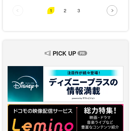
1
2
3
PICK UP