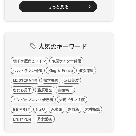
もっと見る
人気のキーワード
朝ドラ歴代ヒロイン
仮面ライダー俳優
ウルトラマン俳優
King ＆ Prince
横浜流星
LE SSERAFIM
橋本環奈
浜辺美波
なにわ男子
藤原竜也
赤楚衛二
キングオブコント優勝者
大河ドラマ主演
BE:FIRST
NiziU
永瀬廉
超特急
木村拓哉
ENHYPEN
乃木坂46