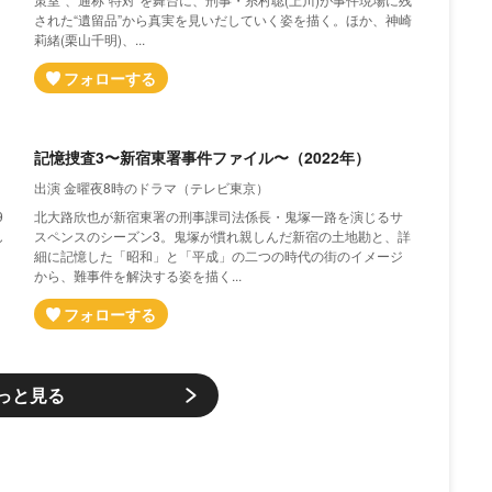
された“遺留品”から真実を見いだしていく姿を描く。ほか、神崎
莉緒(栗山千明)、...
記憶捜査3〜新宿東署事件ファイル〜（2022年）
出演 金曜夜8時のドラマ（テレビ東京）
9
北大路欣也が新宿東署の刑事課司法係長・鬼塚一路を演じるサ
し
スペンスのシーズン3。鬼塚が慣れ親しんだ新宿の土地勘と、詳
細に記憶した「昭和」と「平成」の二つの時代の街のイメージ
から、難事件を解決する姿を描く...
っと見る