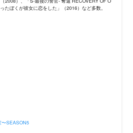
08）、「S-最後の警官- 奪還 RECOVERY OF O
になったぼくが彼女に恋をした」（2016）など多数。
SEASON5