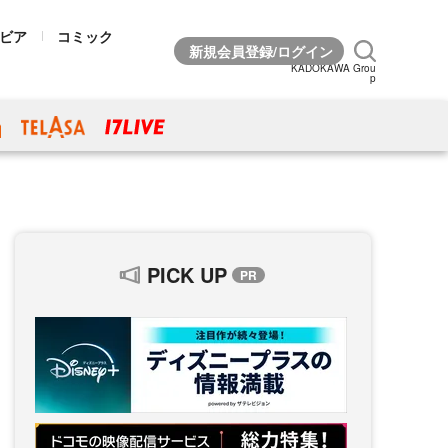
ビア
コミック
KADOKAWA Grou
p
PICK UP