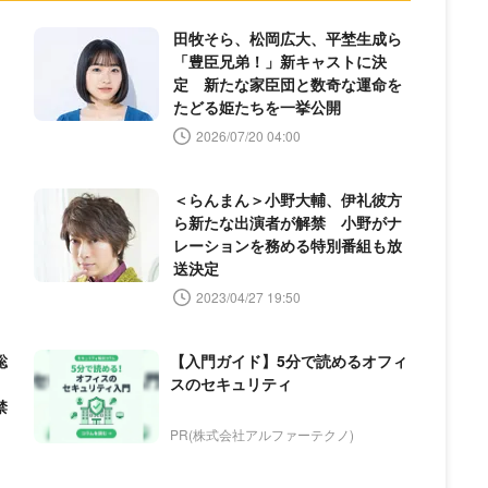
田牧そら、松岡広大、平埜生成ら
「豊臣兄弟！」新キャストに決
定 新たな家臣団と数奇な運命を
たどる姫たちを一挙公開
2026/07/20 04:00
」
＜らんまん＞小野大輔、伊礼彼方
ら新たな出演者が解禁 小野がナ
レーションを務める特別番組も放
送決定
2023/04/27 19:50
聡
【入門ガイド】5分で読めるオフィ
スのセキュリティ
禁
PR(株式会社アルファーテクノ)