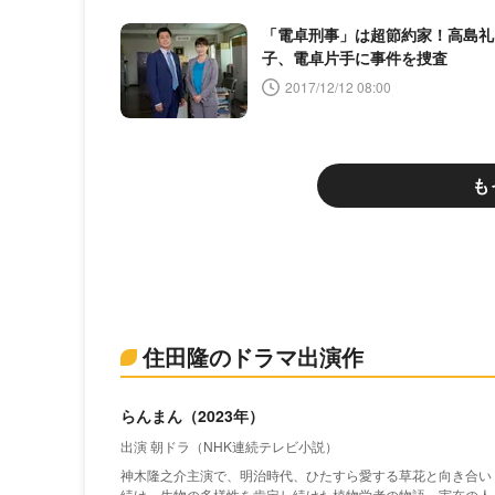
「電卓刑事」は超節約家！高島礼
子、電卓片手に事件を捜査
2017/12/12 08:00
も
住田隆のドラマ出演作
らんまん（2023年）
出演 朝ドラ（NHK連続テレビ小説）
神木隆之介主演で、明治時代、ひたすら愛する草花と向き合い
続け、生物の多様性を肯定し続けた植物学者の物語。実在の人