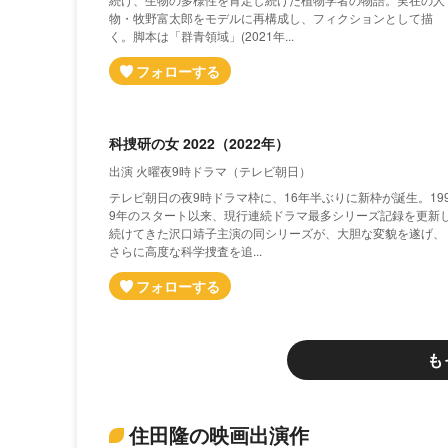
物・牧野富太郎をモデルに再構成し、フィクションとして描
く。脚本は「群青領域」(2021年...
科捜研の女 2022（2022年）
出演 火曜夜9時ドラマ（テレビ朝日）
テレビ朝日の夜9時ドラマ枠に、16年半ぶりに新枠が誕生。19
9年のスタート以来、現行連続ドラマ最多シリーズ記録を更新
続けてきた沢口靖子主演の同シリーズが、大胆な変貌を遂げ、
さらに高度な科学捜査を追...
も
住田隆の映画出演作