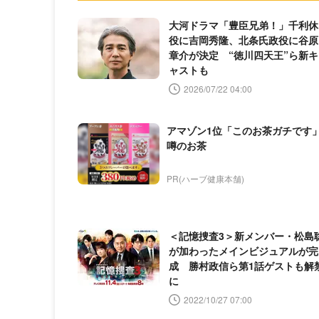
大河ドラマ「豊臣兄弟！」千利休
役に吉岡秀隆、北条氏政役に谷原
章介が決定 “徳川四天王”ら新キ
ャストも
2026/07/22 04:00
アマゾン1位「このお茶ガチです
噂のお茶
PR(ハーブ健康本舗)
＜記憶捜査3＞新メンバー・松島
が加わったメインビジュアルが完
成 勝村政信ら第1話ゲストも解
に
2022/10/27 07:00