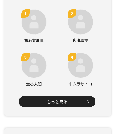
亀石太夏匡
広瀬珠実
金杉太朗
中ムラサトコ
もっと見る