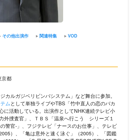
その他出演作
関連特集
VOD
東京都
ラジカルガジベリビンバシステム」など舞台に参加。
ステム
として単独ライブやTBS「竹中直人の恋のバカ
心に活動している。出演作としてNHK連続テレビ小
力外捜査官」、ＴＢＳ「温泉へ行こう シリーズ１
後の警官-」、フジテレビ「ナースのお仕事」、テレビ
005）、「亀は意外と速く泳ぐ」（2005）、「図鑑