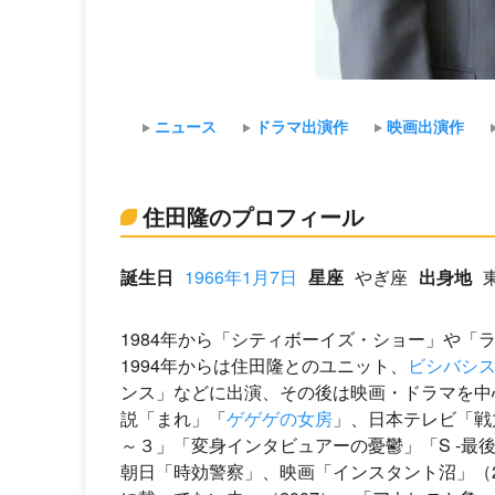
ニュース
ドラマ出演作
映画出演作
住田隆のプロフィール
誕生日
1966年1月7日
星座
やぎ座
出身地
1984年から「シティボーイズ・ショー」や「
1994年からは住田隆とのユニット、
ビシバシ
ンス」などに出演、その後は映画・ドラマを中
説「まれ」「
ゲゲゲの女房
」、日本テレビ「戦
～３」「変身インタビュアーの憂鬱」「S -最
朝日「時効警察」、映画「インスタント沼」（2