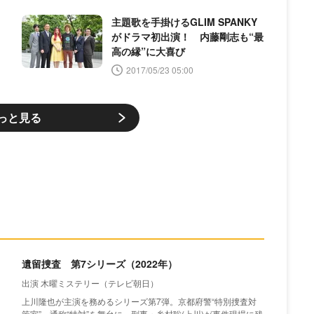
主題歌を手掛けるGLIM SPANKY
がドラマ初出演！ 内藤剛志も“最
高の縁”に大喜び
2017/05/23 05:00
っと見る
遺留捜査 第7シリーズ（2022年）
出演 木曜ミステリー（テレビ朝日）
上川隆也が主演を務めるシリーズ第7弾。京都府警“特別捜査対
策室”、通称“特対”を舞台に、刑事・糸村聡(上川)が事件現場に残