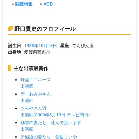
関連特集
VOD
野口貴史のプロフィール
誕生日
1938年10月18日
星座
てんびん座
出身地
愛媛県西条市
主な出演最新作
味園ユニバース
出演回
新・おみやさん
出演回
おみやさんVI
出演回(2009年3月19日 テレビ朝日)
極道の妻たち 死んで貰います
出演回
新極道の妻たち 覚悟しいや