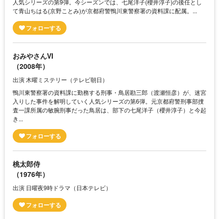
人気シリーズの第9弾。今シーズンでは、七尾洋子(櫻井淳子)の後任とし
て青山ちはる(京野ことみ)が京都府警鴨川東警察署の資料課に配属。...
おみやさんVI
（2008年）
出演 木曜ミステリー（テレビ朝日）
鴨川東警察署の資料課に勤務する刑事・鳥居勘三郎（渡瀬恒彦）が、迷宮
入りした事件を解明していく人気シリーズの第6弾。元京都府警刑事部捜
査一課所属の敏腕刑事だった鳥居は、部下の七尾洋子（櫻井淳子）と今起
き...
桃太郎侍
（1976年）
出演 日曜夜9時ドラマ（日本テレビ）