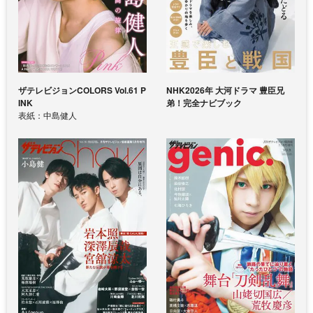
ザテレビジョンCOLORS Vol.61 P
NHK2026年 大河ドラマ 豊臣兄
INK
弟！完全ナビブック
表紙：中島健人