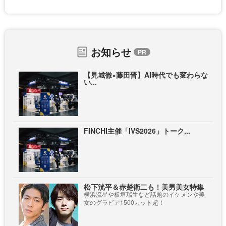
お知らせ
【見城徹×藤田晋】AI時代でも変わらな
い...
FINCHI主催「IVS2026」トーク...
松下洸平＆赤楚衛二も！美男美女特集
横浜流星や板垣瑞生など話題のイケメンや美
女のグラビア1500カット超！