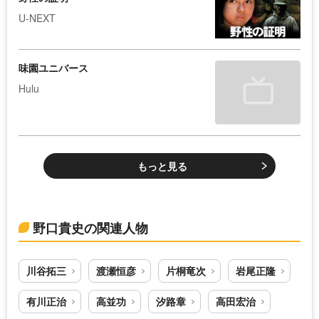
U-NEXT
味園ユニバース
Hulu
もっと見る
野口貴史の関連人物
川谷拓三
渡瀬恒彦
片桐竜次
岩尾正隆
有川正治
高並功
汐路章
高田宏治