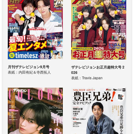
月刊ザテレビジョン9月号
ザテレビジョンお正月超特大号 2
表紙：内田有紀＆寺西拓人
026
表紙：Travis Japan