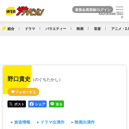
KADOKAWA Grou
KADOKAWA Grou
p
p
総合
ドラマ
バラエティー
映画
音楽
アニメ・2.
野口貴史
（のぐちたかし）
ポスト
シェア
送る
放送情報
ドラマ出演作
映画出演作