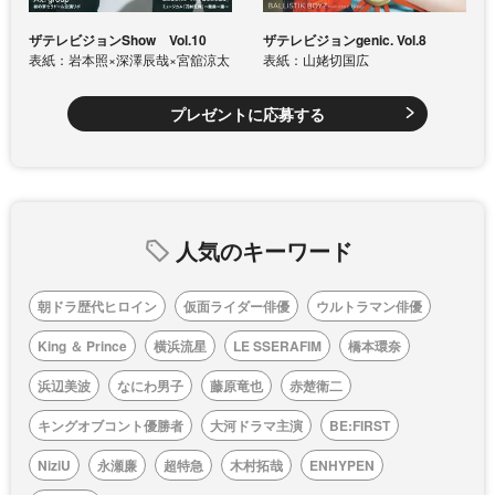
ザテレビジョンShow Vol.10
ザテレビジョンgenic. Vol.8
表紙：岩本照×深澤辰哉×宮舘涼太
表紙：山姥切国広
プレゼントに応募する
人気のキーワード
朝ドラ歴代ヒロイン
仮面ライダー俳優
ウルトラマン俳優
King ＆ Prince
横浜流星
LE SSERAFIM
橋本環奈
浜辺美波
なにわ男子
藤原竜也
赤楚衛二
キングオブコント優勝者
大河ドラマ主演
BE:FIRST
NiziU
永瀬廉
超特急
木村拓哉
ENHYPEN