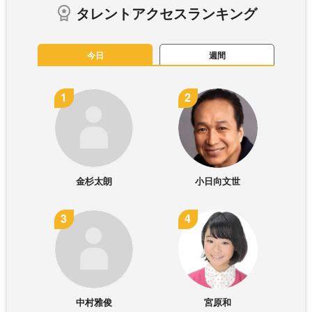
タレントアクセスランキング
今日
週間
金杉太朗
小日向文世
中村雅俊
宮原和