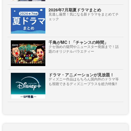
2026年7月期夏ドラマまとめ
見逃し厳禁！気になる新ドラマをまとめてチ
ェック
千鳥がMC！「チャンスの時間」
クセ強めの疑問やニュースター発掘まで！話
題のオリジナルバラエティー
ドラマ・アニメーションが見放題！
ディズニー作品はもちろん国内外のドラマ等
も視聴できるディズニープラスを総力特集!!