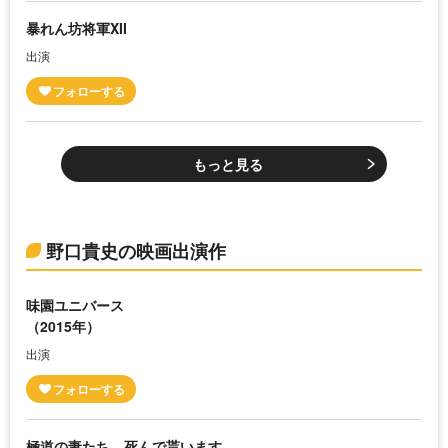
暴れん坊将軍XII
出演
もっと見る
野口貴史の映画出演作
味園ユニバース
（2015年）
出演
極道の妻たち 死んで貰います