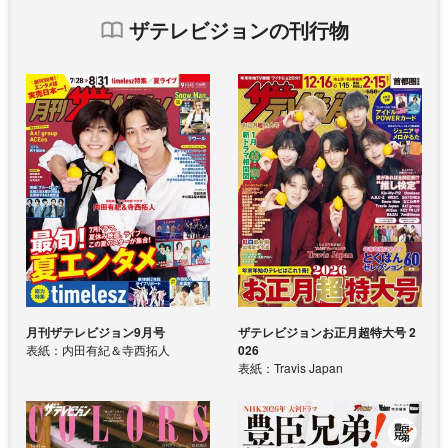
ザテレビジョンの刊行物
月刊ザテレビジョン9月号
ザテレビジョンお正月超特大号 2
表紙：内田有紀＆寺西拓人
026
表紙：Travis Japan