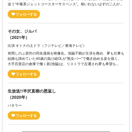
追う“中毒系ジェットコースターサスペンス”。相いれないはずの二人が...
その女、ジルバ
（2021年）
出演 オトナの土ドラ（フジテレビ／東海テレビ）
有間しのぶ原作の同名漫画を映像化。池脇千鶴が主演を務め、夢も仕事も
結婚も諦めていた40歳の負け組OLが“熟女バー”で働き始める姿を描く。
大手百貨店の倉庫で働く新(池脇)は、リストラで左遷され夢も希望も...
生放送!!半沢直樹の恩返し
（2020年）
パネラー