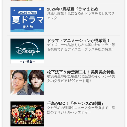
2026年7月期夏ドラマまとめ
見逃し厳禁！気になる新ドラマをまとめてチ
ェック
ドラマ・アニメーションが見放題！
ディズニー作品はもちろん国内外のドラマ等
も視聴できるディズニープラスを総力特集!!
松下洸平＆赤楚衛二も！美男美女特集
横浜流星や板垣瑞生など話題のイケメンや美
女のグラビア1500カット超！
千鳥がMC！「チャンスの時間」
クセ強めの疑問やニュースター発掘まで！話
題のオリジナルバラエティー