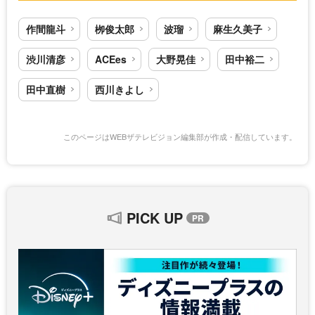
作間龍斗
栁俊太郎
波瑠
麻生久美子
渋川清彦
ACEes
大野晃佳
田中裕二
田中直樹
西川きよし
このページはWEBザテレビジョン編集部が作成・配信しています。
PICK UP