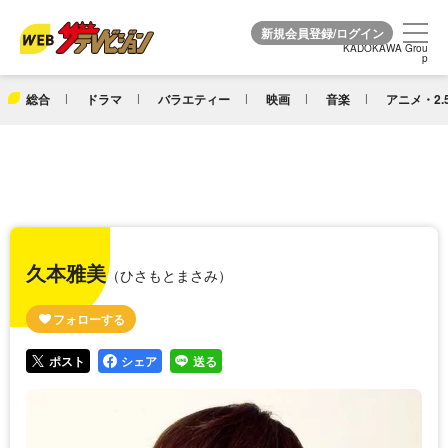
KADOKAWA Grou
KADOKAWA Grou
p
p
総合
ドラマ
バラエティー
映画
音楽
アニメ・2.
久本雅美
（ひさもとまさみ）
ポスト
シェア
送る