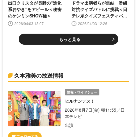
出口クリスタが長野の“進化
ドラマ出演者らが集結 番組
系おやき”をアピール＜秘密
対抗クイズバトルに挑戦＜日
のケンミンSHOW極＞
テレ系クイズフェスティバル
2026春＞
2026/04/03 18:07
2026/04/03 12:26
もっと見る
久本雅美の放送情報
情報・ワイドショー
ヒルナンデス！
2026年8月7日(金) 朝11:55／日
本テレビ
出演