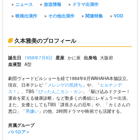
ニュース
放送情報
ドラマ出演作
映画出演作
その他出演作
関連特集
VOD
久本雅美のプロフィール
誕生日
1958年7月9日
星座
かに座
出身地
大阪府
血液型
A型
劇団ヴォードビルショーを経て1984年6月WAHAHA本舗設立。
現在、日本テレビ「
メレンゲの気持ち
」や、「
ヒルナンデ
ス！
」、TBS「
ぴったんこカン・カン
」「駆け込みドクター！
運命を変える健康診断」など数多くの番組にレギュラー出演。
また、女優としてもTBS「課長さんの厄年」や、「カミさんの
悪口」「
男嫌い
」の他、2時間ドラマや映画でも活躍する。
所属グループ
ババロア