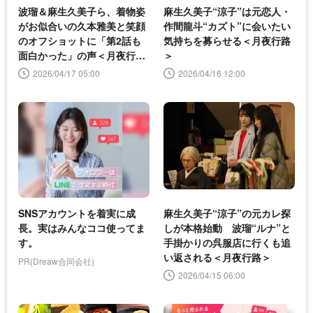
波瑠＆麻生久美子ら、着物姿
麻生久美子“涼子”は元恋人・
がお似合いの久本雅美と笑顔
作間龍斗“カズト”に会いたい
のオフショットに「第2話も
気持ちを募らせる＜月夜行路
面白かった」の声＜月夜行路
＞
＞
2026/04/17 05:00
2026/04/16 12:00
SNSアカウントを着実に成
麻生久美子“涼子”の元カレ探
長。実はみんなココ使ってま
しが本格始動 波瑠“ルナ”と
す。
手掛かりの呉服店に行くも追
い返される＜月夜行路＞
PR(Dreaw合同会社)
2026/04/15 06:00