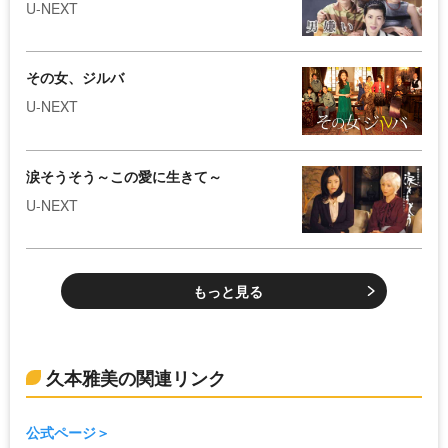
U-NEXT
その女、ジルバ
U-NEXT
涙そうそう～この愛に生きて～
U-NEXT
もっと見る
久本雅美の関連リンク
公式ページ