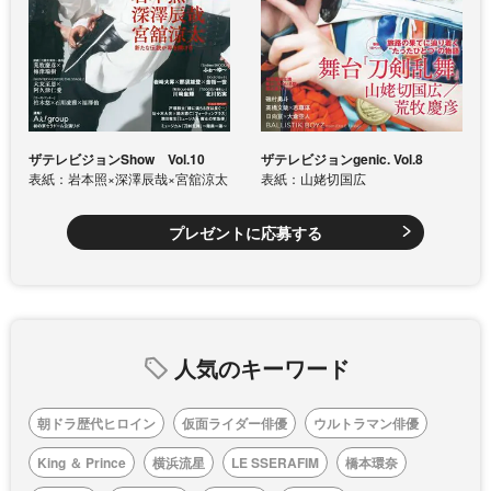
ザテレビジョンShow Vol.10
ザテレビジョンgenic. Vol.8
表紙：岩本照×深澤辰哉×宮舘涼太
表紙：山姥切国広
プレゼントに応募する
人気のキーワード
朝ドラ歴代ヒロイン
仮面ライダー俳優
ウルトラマン俳優
King ＆ Prince
横浜流星
LE SSERAFIM
橋本環奈