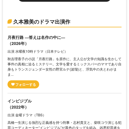
久本雅美のドラマ出演作
月夜行路 ―答えは名作の中に―
（2026年）
出演 水曜夜10時ドラマ（日本テレビ）
秋吉理香子の小説「月夜行路」を原作に、主人公が文学の知識を生かして
事件の真相に迫るミステリー。文学を愛するミックスバーのママであり自
身もトランスジェンダー女性の野宮ルナ(波瑠)と、浮気中の夫とわがま
ま...
インビジブル
（2022年）
出演 金曜ドラマ（TBS）
高橋一生演じる強烈な正義感を持つ刑事・志村貴文と、柴咲コウ演じる犯
罪コーディネーター“インビジブル”が異色のタッグを組み、凶悪犯罪者を