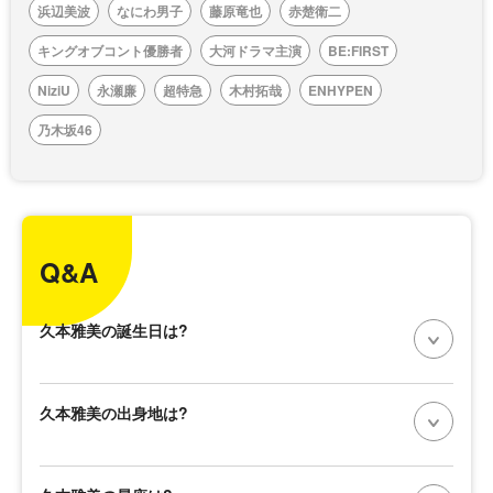
浜辺美波
なにわ男子
藤原竜也
赤楚衛二
キングオブコント優勝者
大河ドラマ主演
BE:FIRST
NiziU
永瀬廉
超特急
木村拓哉
ENHYPEN
乃木坂46
Q&A
久本雅美の誕生日は?
久本雅美の出身地は?