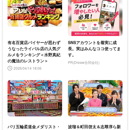
有名百貨店バイヤーが思わず
SNSアカウントを着実に成
うなったライバル店の人気グ
長。実はみんなココ使ってま
ルメをランキング＜水野真紀
す。
の魔法のレストラン＞
PR(Dreaw合同会社)
2026/04/14 18:06
パリ五輪柔道金メダリスト・
波瑠＆町田啓太＆志尊淳ら新