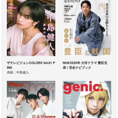
ザテレビジョンCOLORS Vol.61 P
NHK2026年 大河ドラマ 豊臣兄
INK
弟！完全ナビブック
表紙：中島健人