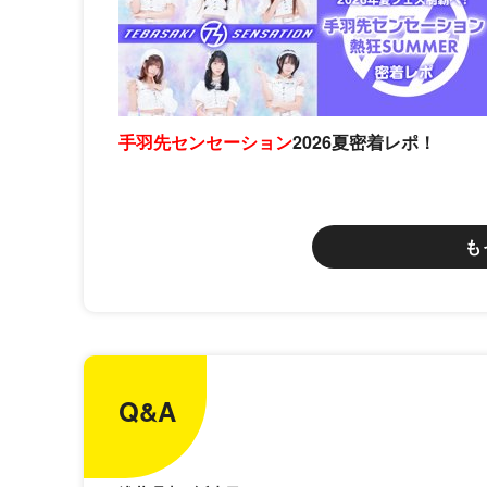
手羽先センセーション
2026夏密着レポ！
も
Q&A