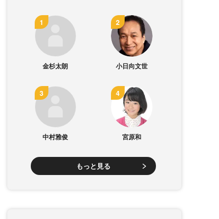
金杉太朗
小日向文世
中村雅俊
宮原和
もっと見る