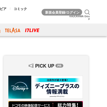
ビア
コミック
KADOKAWA Grou
p
PICK UP