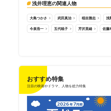
浅井理恵の関連人物
大島つかさ
武田真治
稲吉雅志
浅
今泉浩一
五代暁子
芹沢里緒
佐藤
おすすめ特集
注目の映画やドラマ、人物を総力特集