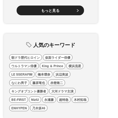
もっと見る
人気のキーワード
朝ドラ歴代ヒロイン
仮面ライダー俳優
ウルトラマン俳優
King ＆ Prince
横浜流星
LE SSERAFIM
橋本環奈
浜辺美波
なにわ男子
藤原竜也
赤楚衛二
キングオブコント優勝者
大河ドラマ主演
BE:FIRST
NiziU
永瀬廉
超特急
木村拓哉
ENHYPEN
乃木坂46