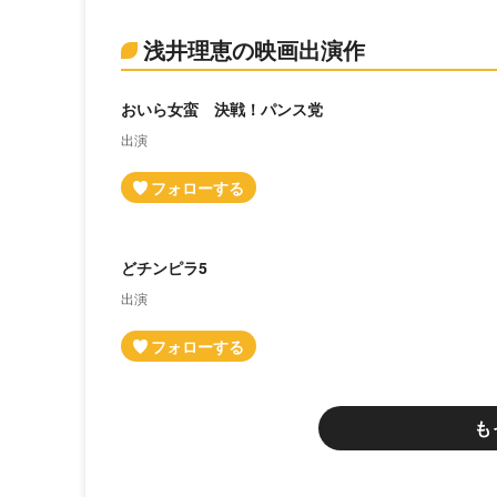
浅井理恵の映画出演作
おいら女蛮 決戦！パンス党
出演
どチンピラ5
出演
も