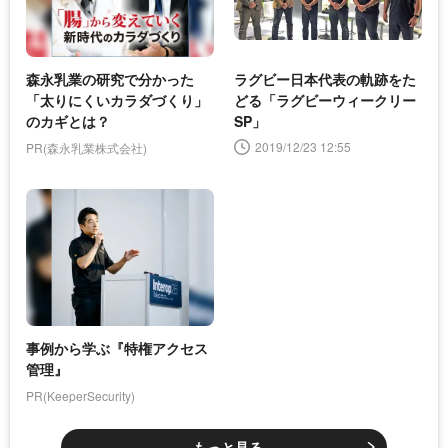
森永乳業の研究で分かった
ラグビー日本代表の軌跡をた
「太りにくいカラダづくり」
どる「ラグビーウィークリー
のカギとは？
SP」
2019/12/23 12:55
PR(森永乳業株式会社)
事例から学ぶ『特権アクセス
管理』
PR(KeeperSecurity)
もっと見る