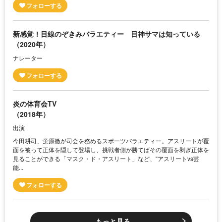
新感覚！目線のぞきみバラエティー 目神サマは知っている
（2020年）
ナレーター
炎の体育会TV
（2018年）
出演
今田耕司、蛍原徹が司会を務めるスポーツバラエティー。アスリートが覆
面を被って正体を隠して登場し、挑戦者側が勝てばその覆面を剥ぎ正体を
見ることができる「マスク・ド・アスリート」など、“アスリートvs芸
能...
もっと見る