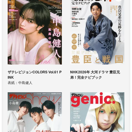
ザテレビジョンCOLORS Vol.61 P
NHK2026年 大河ドラマ 豊臣兄
INK
弟！完全ナビブック
表紙：中島健人