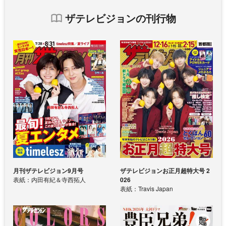
ザテレビジョンの刊行物
月刊ザテレビジョン9月号
ザテレビジョンお正月超特大号 2
表紙：内田有紀＆寺西拓人
026
表紙：Travis Japan