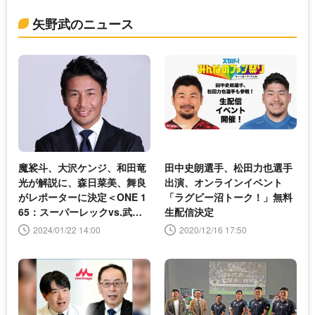
矢野武のニュース
魔裟斗、大沢ケンジ、和田竜
田中史朗選手、松田力也選手
光が解説に、森日菜美、舞良
出演、オンラインイベント
がレポーターに決定＜ONE 1
「ラグビー沼トーク！」無料
65：スーパーレックvs.武尊
生配信決定
＞
2024/01/22 14:00
2020/12/16 17:50