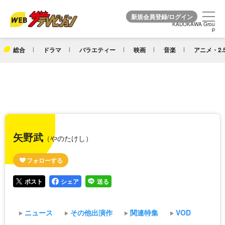
KADOKAWA Grou
KADOKAWA Grou
p
p
総合
ドラマ
バラエティー
映画
音楽
アニメ・2.
矢野武
（やのたけし）
ポスト
シェア
送る
ニュース
その他出演作
関連特集
VOD