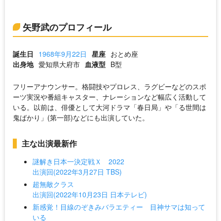
矢野武のプロフィール
誕生日
1968年9月22日
星座
おとめ座
出身地
愛知県大府市
血液型
B型
フリーアナウンサー。格闘技やプロレス、ラグビーなどのスポ
ーツ実況や番組キャスター、ナレーションなど幅広く活動して
いる。以前は、俳優として大河ドラマ「春日局」や「る世間は
鬼ばかり」(第一部)などにも出演していた。
主な出演最新作
謎解き日本一決定戦Ｘ 2022
出演回(2022年3月27日 TBS)
超無敵クラス
出演回(2022年10月23日 日本テレビ)
新感覚！目線のぞきみバラエティー 目神サマは知って
いる