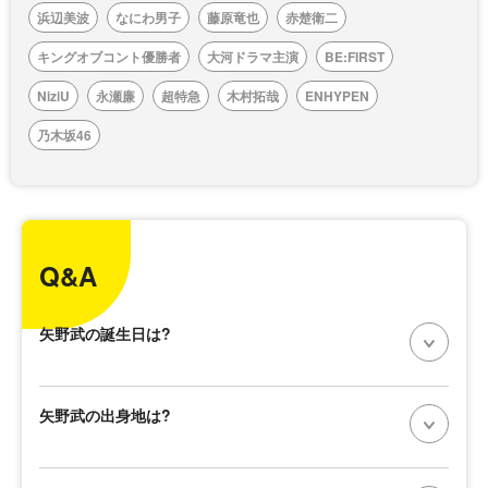
浜辺美波
なにわ男子
藤原竜也
赤楚衛二
キングオブコント優勝者
大河ドラマ主演
BE:FIRST
NiziU
永瀬廉
超特急
木村拓哉
ENHYPEN
乃木坂46
Q&A
矢野武の誕生日は?
矢野武の出身地は?