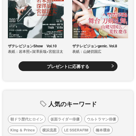
ザテレビジョンShow Vol.10
ザテレビジョンgenic. Vol.8
表紙：岩本照×深澤辰哉×宮舘涼太
表紙：山姥切国広
プレゼントに応募する
人気のキーワード
朝ドラ歴代ヒロイン
仮面ライダー俳優
ウルトラマン俳優
King ＆ Prince
横浜流星
LE SSERAFIM
橋本環奈