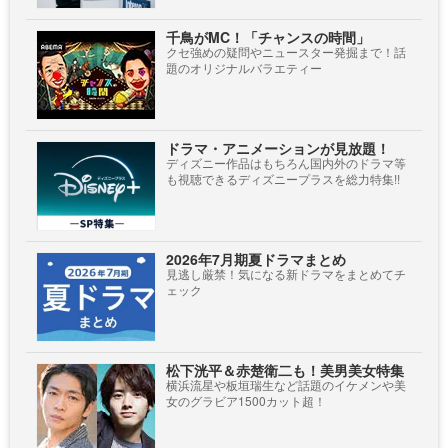
千鳥がMC！「チャンスの時間」
クセ強めの疑問やニュースター発掘まで！話
題のオリジナルバラエティー
ドラマ・アニメーションが見放題！
ディズニー作品はもちろん国内外のドラマ等
も視聴できるディズニープラスを総力特集!!
2026年7月期夏ドラマまとめ
見逃し厳禁！気になる新ドラマをまとめてチ
ェック
松下洸平＆赤楚衛二も！美男美女特集
横浜流星や板垣瑞生など話題のイケメンや美
女のグラビア1500カット超！