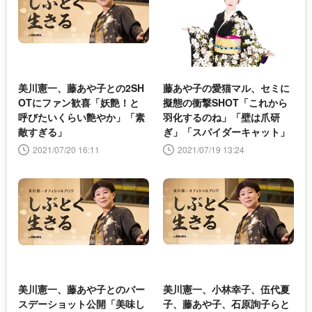
美川憲一、藤あや子との2SH
藤あや子の愛猫マル、セミに
OTにファン歓喜「妖艶！と
擬態の衝撃SHOT「これから
呼びたいくらい艶やか」「素
羽化するのね」「壁は爪研
敵すぎる」
ぎ」「スパイダーキャット」
2021/07/20 16:11
2021/07/19 13:24
美川憲一、藤あや子とのバー
美川憲一、小林幸子、伍代夏
スデーショット公開「美味し
子、藤あや子、石原詢子らと