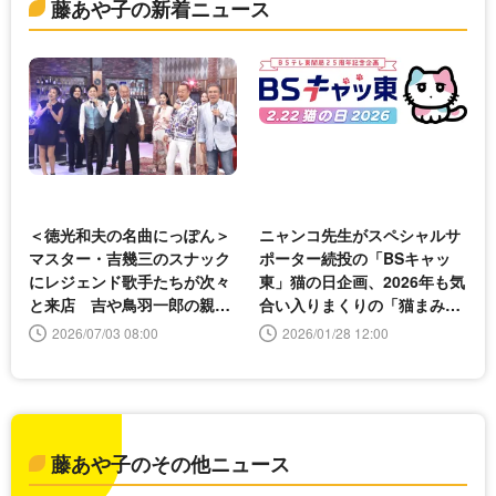
藤あや子の新着ニュース
＜徳光和夫の名曲にっぽん＞
ニャンコ先生がスペシャルサ
マスター・吉幾三のスナック
ポーター続投の「BSキャッ
にレジェンド歌手たちが次々
東」猫の日企画、2026年も気
と来店 吉や鳥羽一郎の親子
合い入りまくりの「猫まみれ
共演ステージも
編成」発表
2026/07/03 08:00
2026/01/28 12:00
藤あや子のその他ニュース