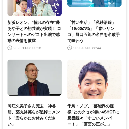
新浜レオン、“憧れの存在”藤
「甘い生活」「私鉄沿線」
あや子との初共演が実現！ コ
「19:00の街」「青いリン
ンサートへのゲスト出演で感
ゴ」野口五郎の名曲を名歌手
動の表情を披露
で味わう
2020/11/03 22:18
2020/07/02 22:44
岡江久美子さん死去 神谷
千鳥・ノブ、“芸能界の礎
明、薬丸裕英らが追悼コメン
様”とのクセが凄い4SHOTに
ト「安らかにお休みくださ
反響続々「すごいメンバ
い」
ー！」「画面の圧が…」