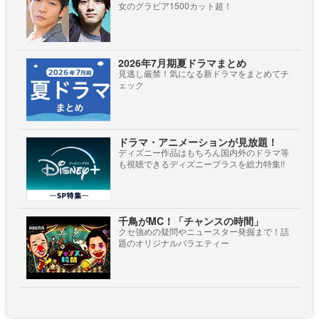
女のグラビア1500カット超！
2026年7月期夏ドラマまとめ
見逃し厳禁！気になる新ドラマをまとめてチ
ェック
ドラマ・アニメーションが見放題！
ディズニー作品はもちろん国内外のドラマ等
も視聴できるディズニープラスを総力特集!!
千鳥がMC！「チャンスの時間」
クセ強めの疑問やニュースター発掘まで！話
題のオリジナルバラエティー