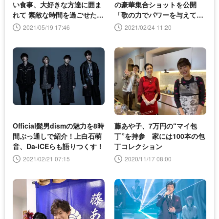
い食事、大好きな方達に囲ま
の豪華集合ショットを公開
れて 素敵な時間を過ごせたの
「歌の力でパワーを与えてい
よ」
けるように」
2021/05/19 17:46
2021/02/24 11:20
Official髭男dismの魅力を8時
藤あや子、7万円の“マイ包
間ぶっ通しで紹介！上白石萌
丁”を持参 家には100本の包
音、Da-iCEらも語りつくす！
丁コレクション
2021/02/21 07:15
2020/11/17 08:00