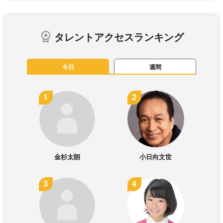
タレントアクセスランキング
今日
週間
金杉太朗
小日向文世