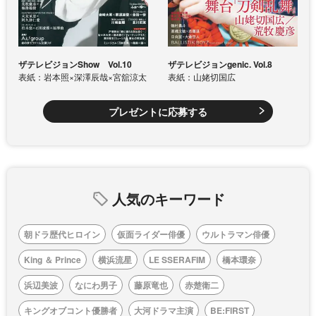
ザテレビジョンShow Vol.10
ザテレビジョンgenic. Vol.8
表紙：岩本照×深澤辰哉×宮舘涼太
表紙：山姥切国広
プレゼントに応募する
人気のキーワード
朝ドラ歴代ヒロイン
仮面ライダー俳優
ウルトラマン俳優
King ＆ Prince
横浜流星
LE SSERAFIM
橋本環奈
浜辺美波
なにわ男子
藤原竜也
赤楚衛二
キングオブコント優勝者
大河ドラマ主演
BE:FIRST