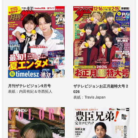
月刊ザテレビジョン9月号
ザテレビジョンお正月超特大号 2
表紙：内田有紀＆寺西拓人
026
表紙：Travis Japan