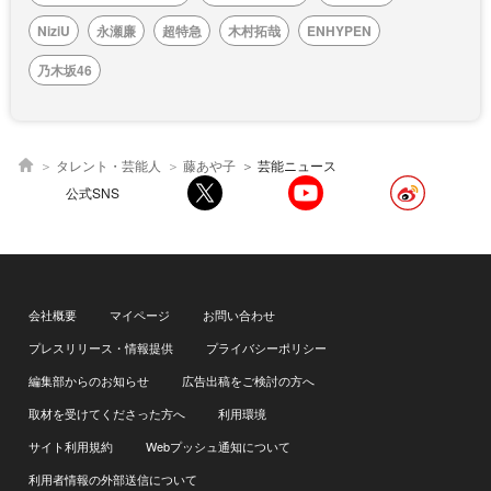
NiziU
永瀬廉
超特急
木村拓哉
ENHYPEN
乃木坂46
タレント・芸能人
藤あや子
芸能ニュース
公式SNS
会社概要
マイページ
お問い合わせ
プレスリリース・情報提供
プライバシーポリシー
編集部からのお知らせ
広告出稿をご検討の方へ
取材を受けてくださった方へ
利用環境
サイト利用規約
Webプッシュ通知について
利用者情報の外部送信について