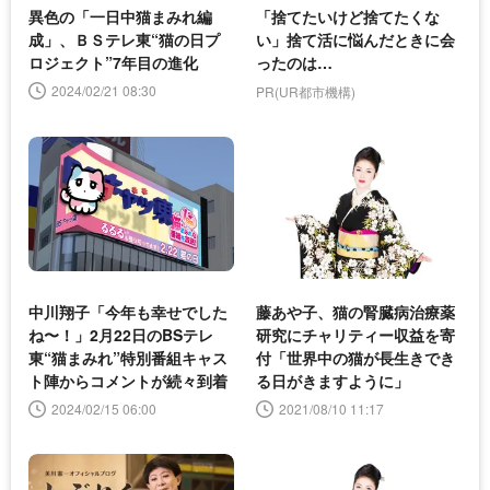
異色の「一日中猫まみれ編
「捨てたいけど捨てたくな
成」、ＢＳテレ東“猫の日プ
い」捨て活に悩んだときに会
ロジェクト”7年目の進化
ったのは…
2024/02/21 08:30
PR(UR都市機構)
中川翔子「今年も幸せでした
藤あや子、猫の腎臓病治療薬
ね〜！」2月22日のBSテレ
研究にチャリティー収益を寄
東“猫まみれ”特別番組キャス
付「世界中の猫が長生きでき
ト陣からコメントが続々到着
る日がきますように」
2024/02/15 06:00
2021/08/10 11:17