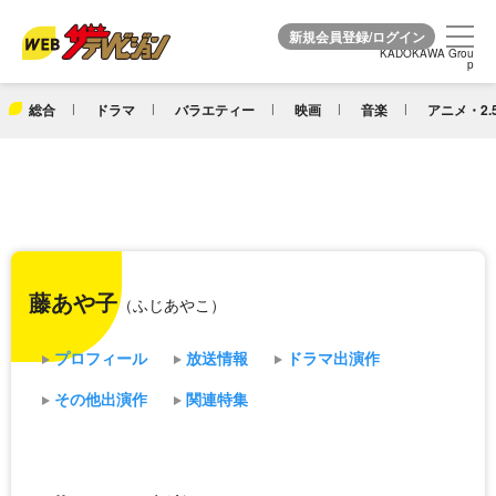
KADOKAWA Grou
KADOKAWA Grou
p
p
総合
ドラマ
バラエティー
映画
音楽
アニメ・2.
藤あや子
（ふじあやこ）
プロフィール
放送情報
ドラマ出演作
その他出演作
関連特集