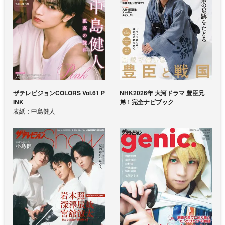
ザテレビジョンCOLORS Vol.61 P
NHK2026年 大河ドラマ 豊臣兄
INK
弟！完全ナビブック
表紙：中島健人