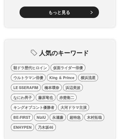
もっと見る
人気のキーワード
朝ドラ歴代ヒロイン
仮面ライダー俳優
ウルトラマン俳優
King ＆ Prince
横浜流星
LE SSERAFIM
橋本環奈
浜辺美波
なにわ男子
藤原竜也
赤楚衛二
キングオブコント優勝者
大河ドラマ主演
BE:FIRST
NiziU
永瀬廉
超特急
木村拓哉
ENHYPEN
乃木坂46