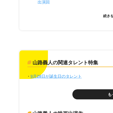
出演回
山路義人の関連タレント特集
9月28日が誕生日のタレント
も