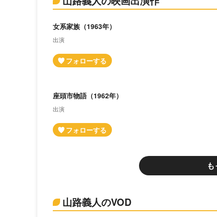
山路義人の映画出演作
女系家族（1963年）
出演
座頭市物語（1962年）
出演
も
山路義人のVOD