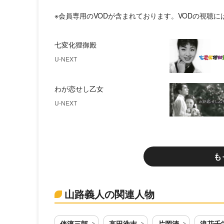
※会員専用のVODが含まれております。VODの視聴
七変化狸御殿
U-NEXT
わが恋せし乙女
U-NEXT
も
山路義人の関連人物
伴淳三郎
高田浩吉
片岡清
浪花千