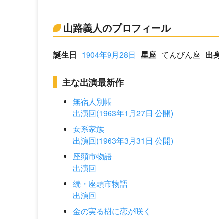
山路義人のプロフィール
誕生日
1904年9月28日
星座
てんびん座
出
主な出演最新作
無宿人別帳
出演回(1963年1月27日 公開)
女系家族
出演回(1963年3月31日 公開)
座頭市物語
出演回
続・座頭市物語
出演回
金の実る樹に恋が咲く