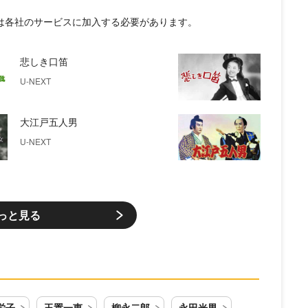
には各社のサービスに加入する必要があります。
悲しき口笛
U-NEXT
大江戸五人男
U-NEXT
っと見る
栄子
玉置一恵
柳永二郎
永田光男