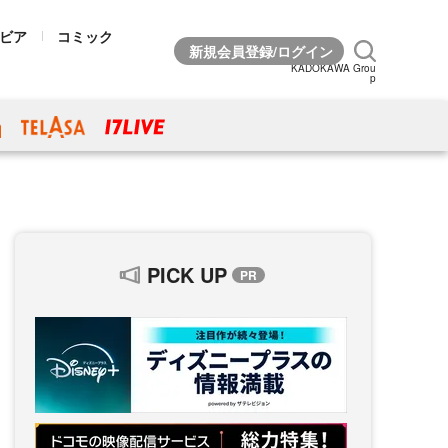
ビア
コミック
KADOKAWA Grou
p
PICK UP