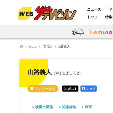
ニュース
ド
トップ
特集
タレント・芸能人
山路義人
山路義人
（やまじよしんど）
ポスト
シェア
映画出演作
関連特集
VOD