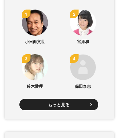
小日向文世
宮原和
鈴木愛理
保田泰志
もっと見る