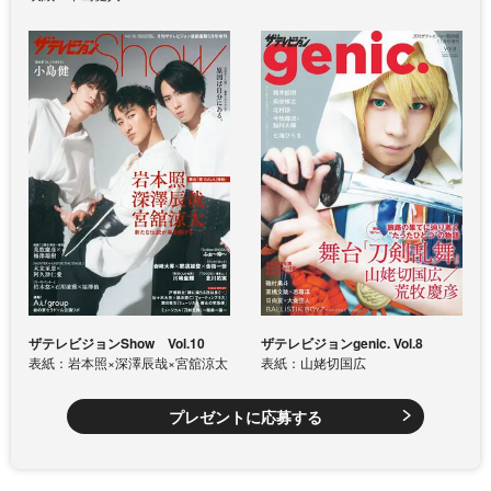
ザテレビジョンShow Vol.10
ザテレビジョンgenic. Vol.8
表紙：岩本照×深澤辰哉×宮舘涼太
表紙：山姥切国広
プレゼントに応募する