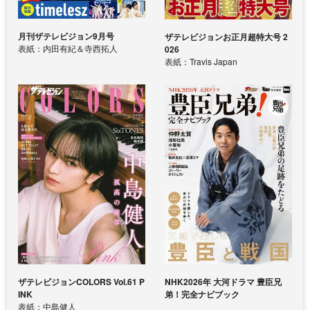
月刊ザテレビジョン9月号
ザテレビジョンお正月超特大号 2
表紙：内田有紀＆寺西拓人
026
表紙：Travis Japan
ザテレビジョンCOLORS Vol.61 P
NHK2026年 大河ドラマ 豊臣兄
INK
弟！完全ナビブック
表紙：中島健人