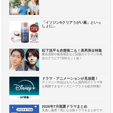
「イソジン®クリアうがい薬」といっ
しょに...
松下洸平＆赤楚衛二も！美男美女特集
横浜流星や板垣瑞生など話題のイケメンや美
女のグラビア1500カット超！
ドラマ・アニメーションが見放題！
ディズニー作品はもちろん国内外のドラマ等
も視聴できるディズニープラスを総力特集!!
2026年7月期夏ドラマまとめ
見逃し厳禁！気になる新ドラマをまとめてチ