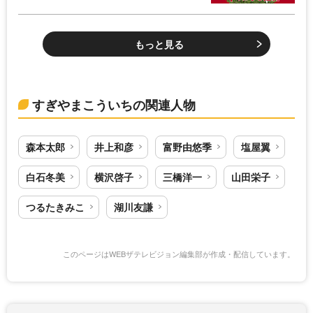
もっと見る
すぎやまこういちの関連人物
森本太郎
井上和彦
富野由悠季
塩屋翼
白石冬美
横沢啓子
三橋洋一
山田栄子
つるたきみこ
湖川友謙
このページはWEBザテレビジョン編集部が作成・配信しています。