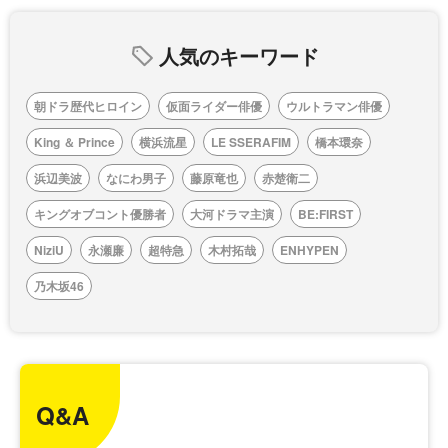
人気のキーワード
朝ドラ歴代ヒロイン
仮面ライダー俳優
ウルトラマン俳優
King ＆ Prince
横浜流星
LE SSERAFIM
橋本環奈
浜辺美波
なにわ男子
藤原竜也
赤楚衛二
キングオブコント優勝者
大河ドラマ主演
BE:FIRST
NiziU
永瀬廉
超特急
木村拓哉
ENHYPEN
乃木坂46
Q&A