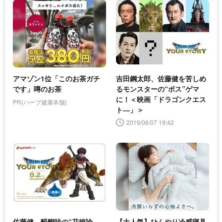
アマゾン1位「このお茶ガチ
吉田鋼太郎、佐藤健を苦しめ
です」噂のお茶
るモンスターの“ボス”ゲマ
に！＜映画「ドラゴンクエス
PR(ハーブ健康本舗)
ト―」＞
2019/06/07 19:42
佐藤健、醍醐味の“花嫁論
【大人気】ひんやり冷感寝具