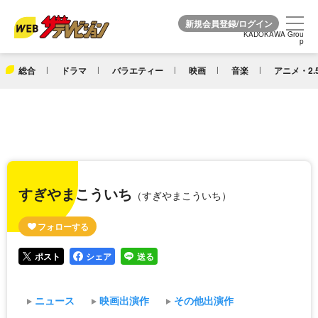
KADOKAWA Grou
KADOKAWA Grou
p
p
総合
ドラマ
バラエティー
映画
音楽
アニメ・2.
すぎやまこういち
（すぎやまこういち）
ポスト
シェア
送る
ニュース
映画出演作
その他出演作