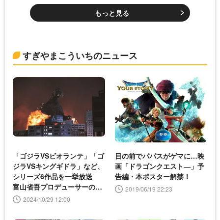
もっと見る
すぎやまこういちのニュース
「ゴジラVSビオランテ」「ゴ
目の前でパパスがゲマに…映
ジラVSキングギドラ」など、
画「ドラゴンクエスト―」予
シリーズ6作品を一挙放送
告編・本ポスター解禁！
富山省吾プロデューサーのコ
2019/06/19 22:23
メントも到着
2024/10/29 12:00