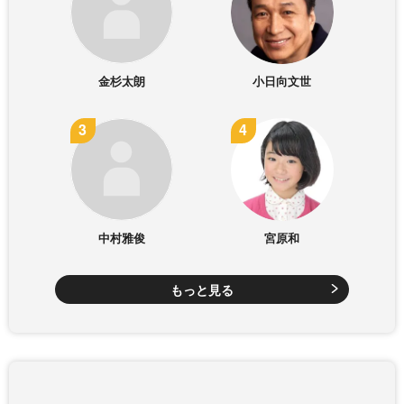
金杉太朗
小日向文世
中村雅俊
宮原和
もっと見る