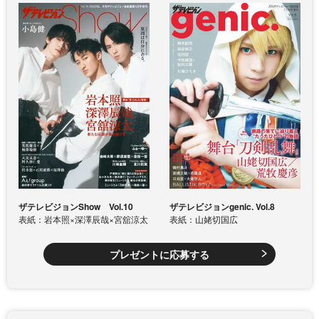
ザテレビジョンShow Vol.10
ザテレビジョンgenic. Vol.8
表紙：岩本照×深澤辰哉×宮舘涼太
表紙：山姥切国広
プレゼントに応募する