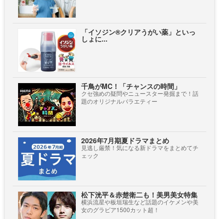
「イソジン®クリアうがい薬」といっ
しょに...
千鳥がMC！「チャンスの時間」
クセ強めの疑問やニュースター発掘まで！話
題のオリジナルバラエティー
2026年7月期夏ドラマまとめ
見逃し厳禁！気になる新ドラマをまとめてチ
ェック
松下洸平＆赤楚衛二も！美男美女特集
横浜流星や板垣瑞生など話題のイケメンや美
女のグラビア1500カット超！