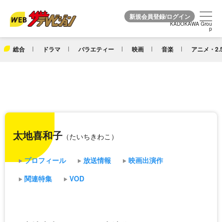
KADOKAWA Grou
KADOKAWA Grou
p
p
総合
ドラマ
バラエティー
映画
音楽
アニメ・2.
太地喜和子
（たいちきわこ）
プロフィール
放送情報
映画出演作
関連特集
VOD