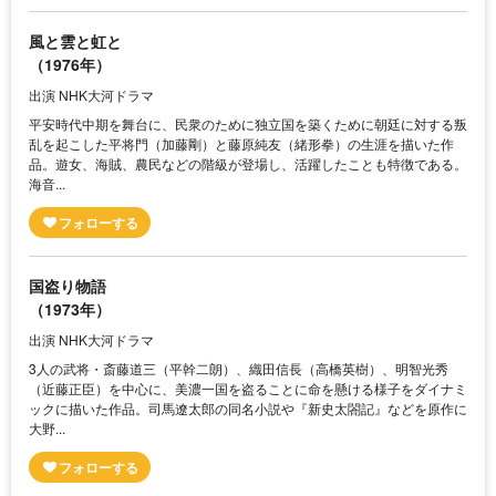
風と雲と虹と
（1976年）
出演 NHK大河ドラマ
平安時代中期を舞台に、民衆のために独立国を築くために朝廷に対する叛
乱を起こした平将門（加藤剛）と藤原純友（緒形拳）の生涯を描いた作
品。遊女、海賊、農民などの階級が登場し、活躍したことも特徴である。
海音...
国盗り物語
（1973年）
出演 NHK大河ドラマ
3人の武将・斎藤道三（平幹二朗）、織田信長（高橋英樹）、明智光秀
（近藤正臣）を中心に、美濃一国を盗ることに命を懸ける様子をダイナミ
ックに描いた作品。司馬遼太郎の同名小説や『新史太閤記』などを原作に
大野...