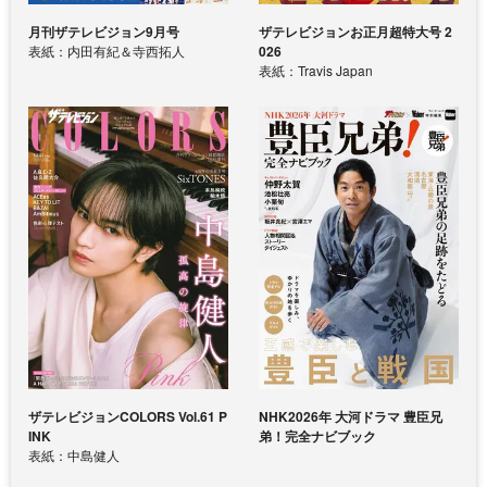
月刊ザテレビジョン9月号
ザテレビジョンお正月超特大号 2
表紙：内田有紀＆寺西拓人
026
表紙：Travis Japan
ザテレビジョンCOLORS Vol.61 P
NHK2026年 大河ドラマ 豊臣兄
INK
弟！完全ナビブック
表紙：中島健人