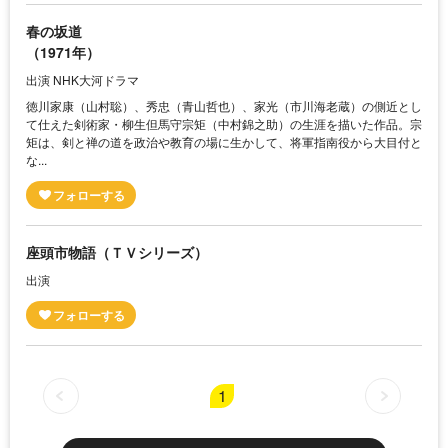
春の坂道
（1971年）
出演 NHK大河ドラマ
徳川家康（山村聡）、秀忠（青山哲也）、家光（市川海老蔵）の側近とし
て仕えた剣術家・柳生但馬守宗矩（中村錦之助）の生涯を描いた作品。宗
矩は、剣と禅の道を政治や教育の場に生かして、将軍指南役から大目付と
な...
座頭市物語（ＴＶシリーズ）
出演
1