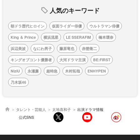
人気のキーワード
朝ドラ歴代ヒロイン
仮面ライダー俳優
ウルトラマン俳優
King ＆ Prince
横浜流星
LE SSERAFIM
橋本環奈
浜辺美波
なにわ男子
藤原竜也
赤楚衛二
キングオブコント優勝者
大河ドラマ主演
BE:FIRST
NiziU
永瀬廉
超特急
木村拓哉
ENHYPEN
乃木坂46
タレント・芸能人
太地喜和子
出演ドラマ情報
公式SNS