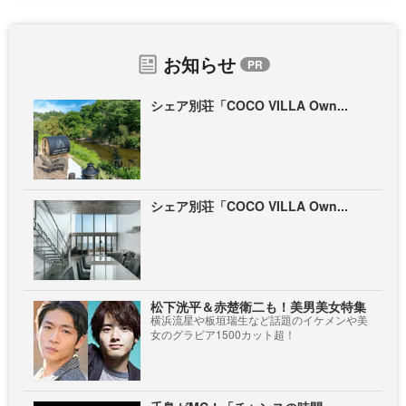
お知らせ
シェア別荘「COCO VILLA Own...
シェア別荘「COCO VILLA Own...
松下洸平＆赤楚衛二も！美男美女特集
横浜流星や板垣瑞生など話題のイケメンや美
女のグラビア1500カット超！