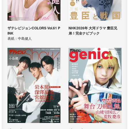
ザテレビジョンCOLORS Vol.61 P
NHK2026年 大河ドラマ 豊臣兄
INK
弟！完全ナビブック
表紙：中島健人