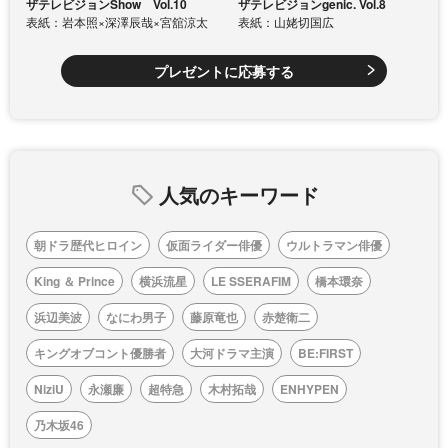
ザテレビジョンShow Vol.10
ザテレビジョンgenic. Vol.8
表紙：岩本照×深澤辰哉×宮舘涼太
表紙：山姥切国広
プレゼントに応募する
人気のキーワード
朝ドラ歴代ヒロイン
仮面ライダー俳優
ウルトラマン俳優
King ＆ Prince
横浜流星
LE SSERAFIM
橋本環奈
浜辺美波
なにわ男子
藤原竜也
赤楚衛二
キングオブコント優勝者
大河ドラマ主演
BE:FIRST
NiziU
永瀬廉
超特急
木村拓哉
ENHYPEN
乃木坂46