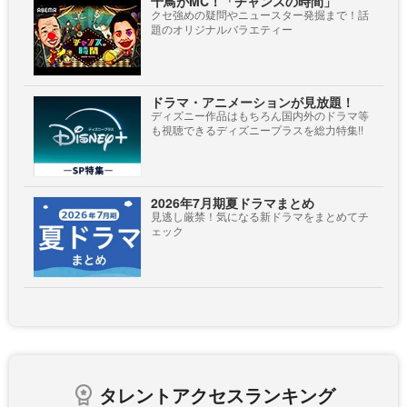
千鳥がMC！「チャンスの時間」
クセ強めの疑問やニュースター発掘まで！話
題のオリジナルバラエティー
ドラマ・アニメーションが見放題！
ディズニー作品はもちろん国内外のドラマ等
も視聴できるディズニープラスを総力特集!!
2026年7月期夏ドラマまとめ
見逃し厳禁！気になる新ドラマをまとめてチ
ェック
タレントアクセスランキング