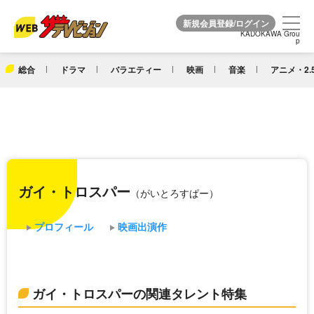
KADOKAWA Grou
KADOKAWA Grou
p
p
総合
ドラマ
バラエティー
映画
音楽
アニメ・2.
ガイ・トロスパー
（がいとろすぱー）
プロフィール
映画出演作
ガイ・トロスパーの関連タレント特集