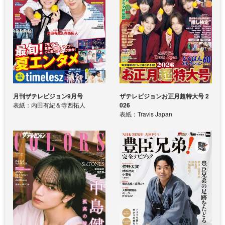
月刊ザテレビジョン9月号
ザテレビジョンお正月超特大号 2
表紙：内田有紀＆寺西拓人
026
表紙：Travis Japan