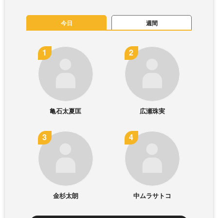
今日
週間
亀石太夏匡
広瀬珠実
金杉太朗
中ムラサトコ