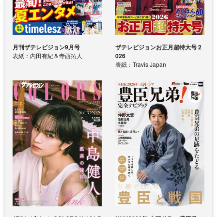
月刊ザテレビジョン9月号
ザテレビジョンお正月超特大号 2
表紙：内田有紀＆寺西拓人
026
表紙：Travis Japan