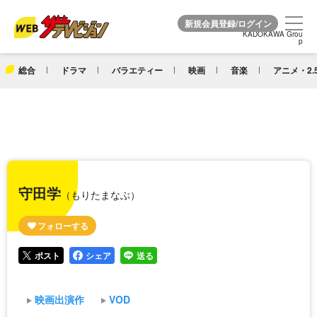
KADOKAWA Grou
KADOKAWA Grou
p
p
総合
ドラマ
バラエティー
映画
音楽
アニメ・2.
守田学
（もりたまなぶ）
ポスト
シェア
送る
映画出演作
VOD