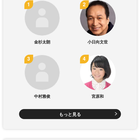
金杉太朗
小日向文世
中村雅俊
宮原和
もっと見る