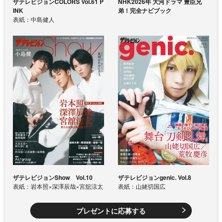
ザテレビジョンCOLORS Vol.61 P
NHK2026年 大河ドラマ 豊臣兄
INK
弟！完全ナビブック
表紙：中島健人
ザテレビジョンShow Vol.10
ザテレビジョンgenic. Vol.8
表紙：岩本照×深澤辰哉×宮舘涼太
表紙：山姥切国広
プレゼントに応募する