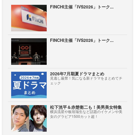
FINCHI主催「IVS2026」トーク...
FINCHI主催「IVS2026」トーク...
2026年7月期夏ドラマまとめ
見逃し厳禁！気になる新ドラマをまとめてチ
ェック
松下洸平＆赤楚衛二も！美男美女特集
横浜流星や板垣瑞生など話題のイケメンや美
女のグラビア1500カット超！