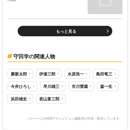
もっと見る
守田学の関連人物
勝新太郎
伊達三郎
水原浩一
島田竜三
今井ひろし
早川雄三
市川雷蔵
森一生
浜田雄史
若山富三郎
このページはWEBザテレビジョン編集部が作成・配信しています。