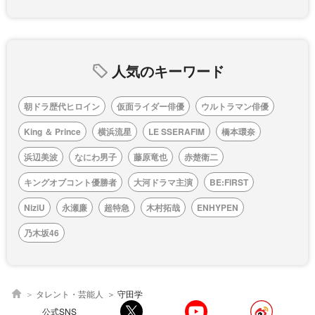
人気のキーワード
朝ドラ歴代ヒロイン
仮面ライダー俳優
ウルトラマン俳優
King ＆ Prince
横浜流星
LE SSERAFIM
橋本環奈
浜辺美波
なにわ男子
藤原竜也
赤楚衛二
キングオブコント優勝者
大河ドラマ主演
BE:FIRST
NiziU
永瀬廉
超特急
木村拓哉
ENHYPEN
乃木坂46
タレント・芸能人
守田学
公式SNS