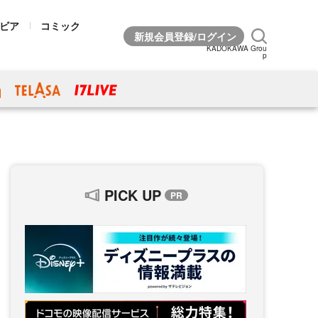
ビア
コミック
KADOKAWA Grou
p
PICK UP