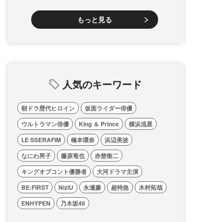
もっと見る
人気のキーワード
朝ドラ歴代ヒロイン
仮面ライダー俳優
ウルトラマン俳優
King ＆ Prince
横浜流星
LE SSERAFIM
橋本環奈
浜辺美波
なにわ男子
藤原竜也
赤楚衛二
キングオブコント優勝者
大河ドラマ主演
BE:FIRST
NiziU
永瀬廉
超特急
木村拓哉
ENHYPEN
乃木坂46