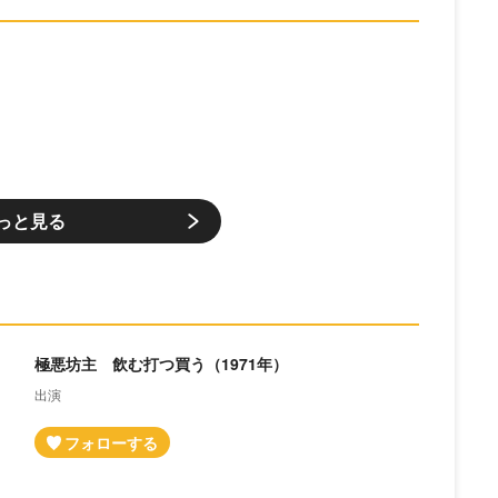
）
っと見る
極悪坊主 飲む打つ買う（1971年）
出演