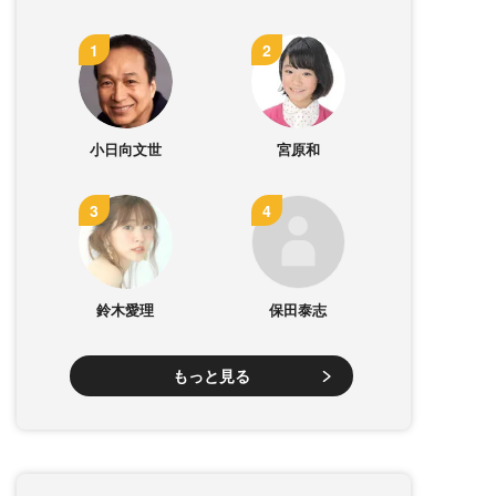
小日向文世
宮原和
鈴木愛理
保田泰志
もっと見る