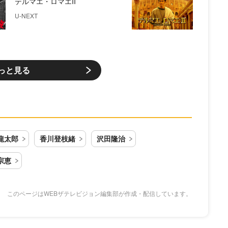
テルマエ・ロマエII
U-NEXT
っと見る
龍太郎
香川登枝緒
沢田隆治
宗恵
このページはWEBザテレビジョン編集部が作成・配信しています。