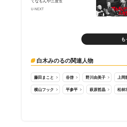
てなもんや三度笠
U-NEXT
も
白木みのるの関連人物
藤田まこと
谷啓
野川由美子
上岡
横山フック
平参平
萩原哲晶
松林