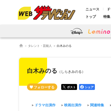
ニュース
ド
トップ
特集
タレント・芸能人
白木みのる
白木みのる
（しらきみのる）
ポスト
シェア
ドラマ出演作
映画出演作
関連特集