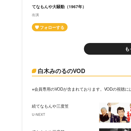
てなもんや大騒動（1967年）
出演
も
白木みのるのVOD
※会員専用のVODが含まれております。VODの視聴
続てなもんや三度笠
U-NEXT