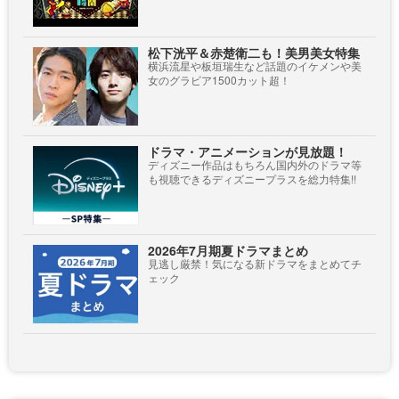
松下洸平＆赤楚衛二も！美男美女特集
横浜流星や板垣瑞生など話題のイケメンや美
女のグラビア1500カット超！
ドラマ・アニメーションが見放題！
ディズニー作品はもちろん国内外のドラマ等
も視聴できるディズニープラスを総力特集!!
2026年7月期夏ドラマまとめ
見逃し厳禁！気になる新ドラマをまとめてチ
ェック