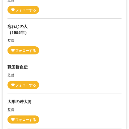
忘れじの人
（1955年）
監督
戦国群盗伝
監督
大学の若大将
監督