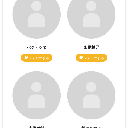
パク・シヌ
永尾柚乃
中野武尊
松藤あつこ