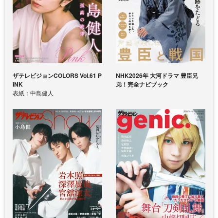
ザテレビジョンCOLORS Vol.61 P
NHK2026年 大河ドラマ 豊臣兄
INK
弟！完全ナビブック
表紙：中島健人