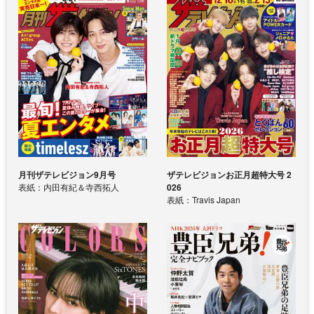
月刊ザテレビジョン9月号
ザテレビジョンお正月超特大号 2
表紙：内田有紀＆寺西拓人
026
表紙：Travis Japan