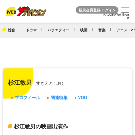
KADOKAWA Grou
KADOKAWA Grou
p
p
総合
ドラマ
バラエティー
映画
音楽
アニメ・2.
杉江敏男
（すぎえとしお）
プロフィール
関連特集
VOD
杉江敏男の映画出演作