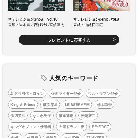
ザテレビジョンShow Vol.10
ザテレビジョンgenic. Vol.8
表紙：岩本照×深澤辰哉×宮舘涼太
表紙：山姥切国広
プレゼントに応募する
人気のキーワード
朝ドラ歴代ヒロイン
仮面ライダー俳優
ウルトラマン俳優
King ＆ Prince
横浜流星
LE SSERAFIM
橋本環奈
浜辺美波
なにわ男子
藤原竜也
赤楚衛二
キングオブコント優勝者
大河ドラマ主演
BE:FIRST
NiziU
永瀬廉
超特急
木村拓哉
ENHYPEN