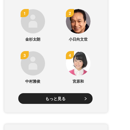
金杉太朗
小日向文世
中村雅俊
宮原和
もっと見る