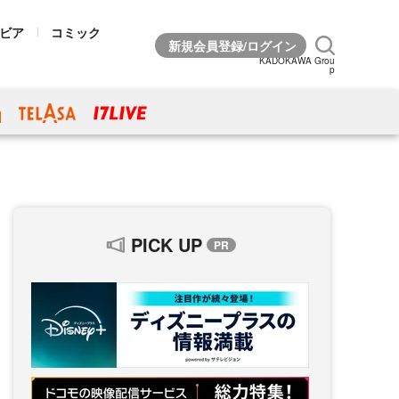
ビア
コミック
KADOKAWA Grou
p
PICK UP