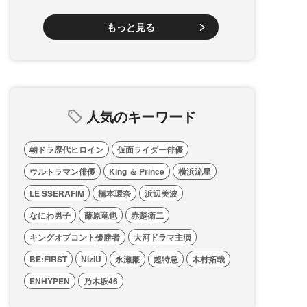
もっと見る
人気のキーワード
朝ドラ歴代ヒロイン
仮面ライダー俳優
ウルトラマン俳優
King ＆ Prince
横浜流星
LE SSERAFIM
橋本環奈
浜辺美波
なにわ男子
藤原竜也
赤楚衛二
キングオブコント優勝者
大河ドラマ主演
BE:FIRST
NiziU
永瀬廉
超特急
木村拓哉
ENHYPEN
乃木坂46