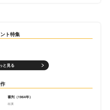
レント特集
っと見る
演作
審判（1964年）
出演