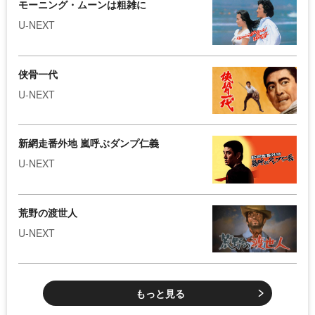
モーニング・ムーンは粗雑に
U-NEXT
侠骨一代
U-NEXT
新網走番外地 嵐呼ぶダンプ仁義
U-NEXT
荒野の渡世人
U-NEXT
もっと見る