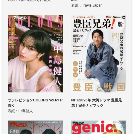
表紙：Travis Japan
ザテレビジョンCOLORS Vol.61 P
NHK2026年 大河ドラマ 豊臣兄
INK
弟！完全ナビブック
表紙：中島健人