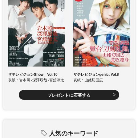
ザテレビジョンShow Vol.10
ザテレビジョンgenic. Vol.8
表紙：岩本照×深澤辰哉×宮舘涼太
表紙：山姥切国広
プレゼントに応募する
人気のキーワード