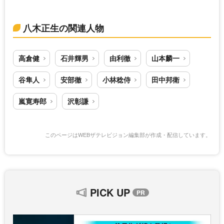
八木正生の関連人物
高倉健
石井輝男
由利徹
山本麟一
谷隼人
安部徹
小林稔侍
田中邦衛
嵐寛寿郎
沢彰謙
このページはWEBザテレビジョン編集部が作成・配信しています。
PICK UP