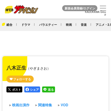
KADOKAWA Grou
KADOKAWA Grou
p
p
総合
ドラマ
バラエティー
映画
音楽
アニメ・2.
八木正生
（やぎまさお）
ポスト
シェア
送る
映画出演作
関連特集
VOD