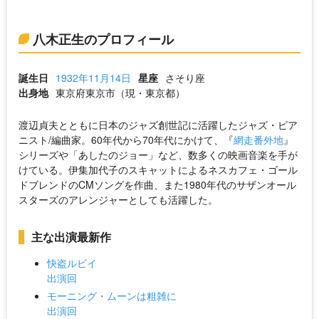
八木正生のプロフィール
誕生日
1932年11月14日
星座
さそり座
出身地
東京府東京市（現・東京都）
渡辺貞夫とともに日本のジャズ創世記に活躍したジャズ・ピア
ニスト/編曲家。60年代から70年代にかけて、『
網走番外地
』
シリーズや「あしたのジョー」など、数多くの映画音楽を手が
けている。伊集加代子のスキャットによるネスカフェ・ゴール
ドブレンドのCMソングを作曲、また1980年代のサザンオール
スターズのアレンジャーとしても活躍した。
主な出演最新作
快盗ルビイ
出演回
モーニング・ムーンは粗雑に
出演回