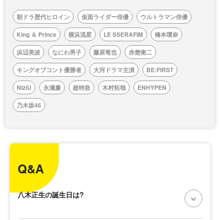
朝ドラ歴代ヒロイン
仮面ライダー俳優
ウルトラマン俳優
King ＆ Prince
横浜流星
LE SSERAFIM
橋本環奈
浜辺美波
なにわ男子
藤原竜也
赤楚衛二
キングオブコント優勝者
大河ドラマ主演
BE:FIRST
NiziU
永瀬廉
超特急
木村拓哉
ENHYPEN
乃木坂46
Q&A
八木正生の誕生日は?