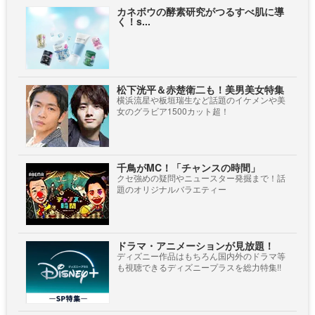
カネボウの酵素研究がつるすべ肌に導
く！s...
松下洸平＆赤楚衛二も！美男美女特集
横浜流星や板垣瑞生など話題のイケメンや美
女のグラビア1500カット超！
千鳥がMC！「チャンスの時間」
クセ強めの疑問やニュースター発掘まで！話
題のオリジナルバラエティー
ドラマ・アニメーションが見放題！
ディズニー作品はもちろん国内外のドラマ等
も視聴できるディズニープラスを総力特集!!