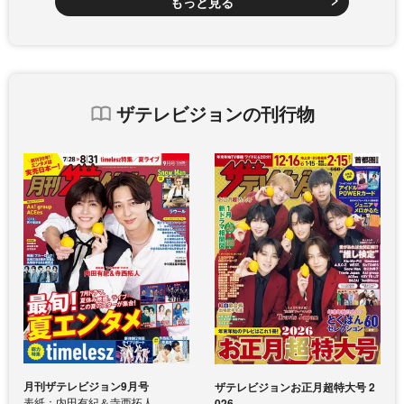
もっと見る
ザテレビジョンの刊行物
月刊ザテレビジョン9月号
ザテレビジョンお正月超特大号 2
表紙：内田有紀＆寺西拓人
026