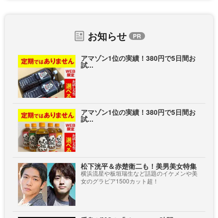
お知らせ
アマゾン1位の実績！380円で5日間お
試...
アマゾン1位の実績！380円で5日間お
試...
松下洸平＆赤楚衛二も！美男美女特集
横浜流星や板垣瑞生など話題のイケメンや美
女のグラビア1500カット超！