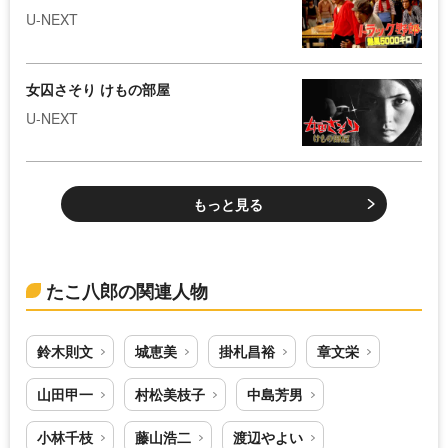
U-NEXT
女囚さそり けもの部屋
U-NEXT
もっと見る
たこ八郎の関連人物
鈴木則文
城恵美
掛札昌裕
章文栄
山田甲一
村松美枝子
中島芳男
小林千枝
藤山浩二
渡辺やよい