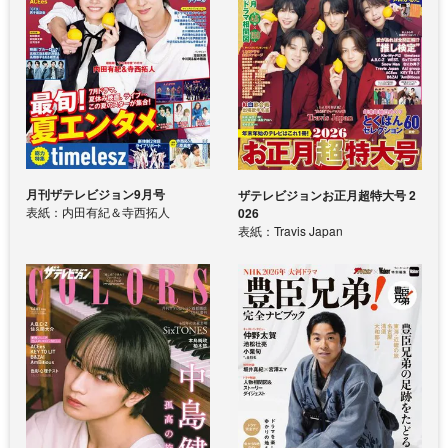
月刊ザテレビジョン9月号
ザテレビジョンお正月超特大号 2
表紙：内田有紀＆寺西拓人
026
表紙：Travis Japan