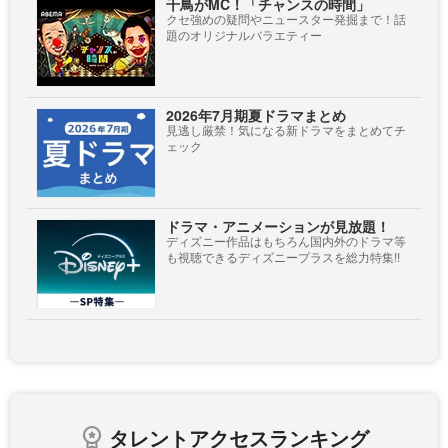
千鳥がMC！「チャンスの時間」
クセ強めの疑問やニュースター発掘まで！話
題のオリジナルバラエティー
2026年7月期夏ドラマまとめ
見逃し厳禁！気になる新ドラマをまとめてチ
ェック
ドラマ・アニメーションが見放題！
ディズニー作品はもちろん国内外のドラマ等
も視聴できるディズニープラスを総力特集!!
タレントアクセスランキング