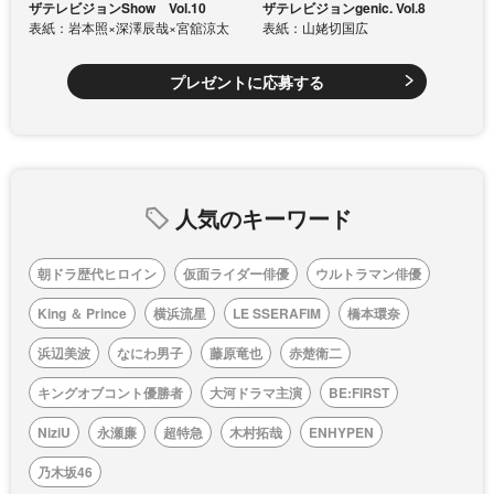
ザテレビジョンShow Vol.10
ザテレビジョンgenic. Vol.8
表紙：岩本照×深澤辰哉×宮舘涼太
表紙：山姥切国広
プレゼントに応募する
人気のキーワード
朝ドラ歴代ヒロイン
仮面ライダー俳優
ウルトラマン俳優
King ＆ Prince
横浜流星
LE SSERAFIM
橋本環奈
浜辺美波
なにわ男子
藤原竜也
赤楚衛二
キングオブコント優勝者
大河ドラマ主演
BE:FIRST
NiziU
永瀬廉
超特急
木村拓哉
ENHYPEN
乃木坂46