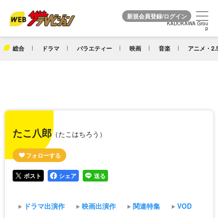
KADOKAWA Grou
KADOKAWA Grou
p
p
総合
ドラマ
バラエティー
映画
音楽
アニメ・2.
たこ八郎
（たこはちろう）
ポスト
シェア
送る
ドラマ出演作
映画出演作
関連特集
VOD