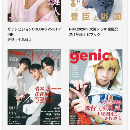
ザテレビジョンCOLORS Vol.61 P
NHK2026年 大河ドラマ 豊臣兄
INK
弟！完全ナビブック
表紙：中島健人