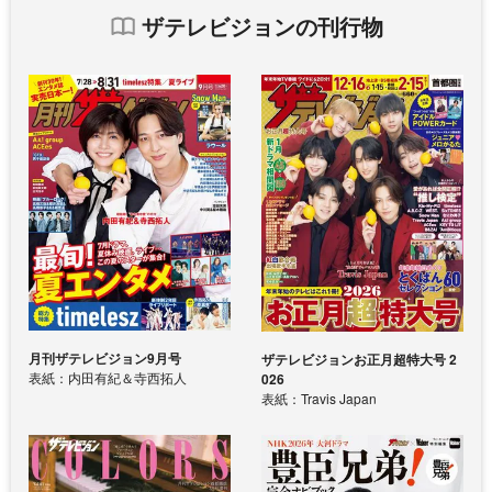
ザテレビジョンの刊行物
月刊ザテレビジョン9月号
ザテレビジョンお正月超特大号 2
表紙：内田有紀＆寺西拓人
026
表紙：Travis Japan