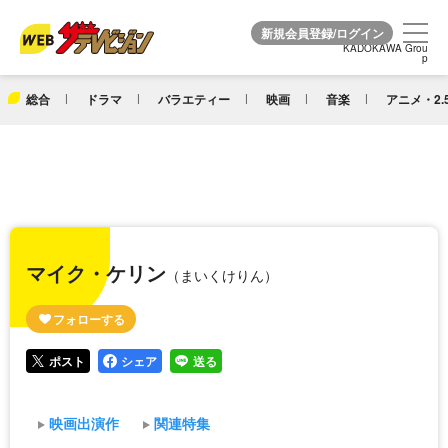
KADOKAWA Grou
KADOKAWA Grou
p
p
総合
ドラマ
バラエティー
映画
音楽
アニメ・2.
マイク・ケリン
（まいくけりん）
ポスト
シェア
送る
映画出演作
関連特集