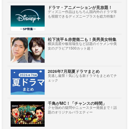
ドラマ・アニメーションが見放題！
ディズニー作品はもちろん国内外のドラマ等
も視聴できるディズニープラスを総力特集!!
松下洸平＆赤楚衛二も！美男美女特集
横浜流星や板垣瑞生など話題のイケメンや美
女のグラビア1500カット超！
2026年7月期夏ドラマまとめ
見逃し厳禁！気になる新ドラマをまとめてチ
ェック
千鳥がMC！「チャンスの時間」
クセ強めの疑問やニュースター発掘まで！話
題のオリジナルバラエティー