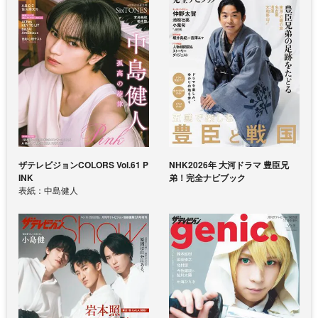
ザテレビジョンCOLORS Vol.61 P
NHK2026年 大河ドラマ 豊臣兄
INK
弟！完全ナビブック
表紙：中島健人