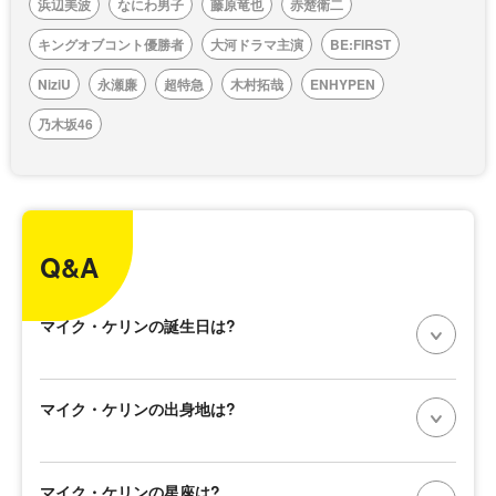
浜辺美波
なにわ男子
藤原竜也
赤楚衛二
キングオブコント優勝者
大河ドラマ主演
BE:FIRST
NiziU
永瀬廉
超特急
木村拓哉
ENHYPEN
乃木坂46
Q&A
マイク・ケリンの誕生日は?
マイク・ケリンの出身地は?
マイク・ケリンの星座は?