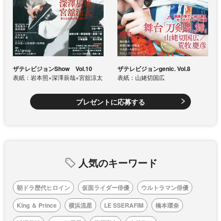
ザテレビジョンShow Vol.10
ザテレビジョンgenic. Vol.8
表紙：岩本照×深澤辰哉×宮舘涼太
表紙：山姥切国広
プレゼントに応募する
人気のキーワード
朝ドラ歴代ヒロイン
仮面ライダー俳優
ウルトラマン俳優
King ＆ Prince
横浜流星
LE SSERAFIM
橋本環奈