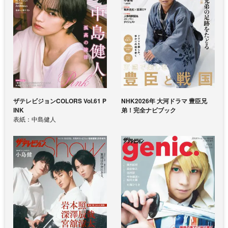
ザテレビジョンCOLORS Vol.61 P
NHK2026年 大河ドラマ 豊臣兄
INK
弟！完全ナビブック
表紙：中島健人