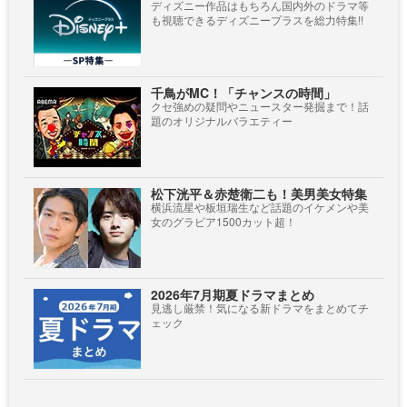
ディズニー作品はもちろん国内外のドラマ等
も視聴できるディズニープラスを総力特集!!
千鳥がMC！「チャンスの時間」
クセ強めの疑問やニュースター発掘まで！話
題のオリジナルバラエティー
松下洸平＆赤楚衛二も！美男美女特集
横浜流星や板垣瑞生など話題のイケメンや美
女のグラビア1500カット超！
2026年7月期夏ドラマまとめ
見逃し厳禁！気になる新ドラマをまとめてチ
ェック