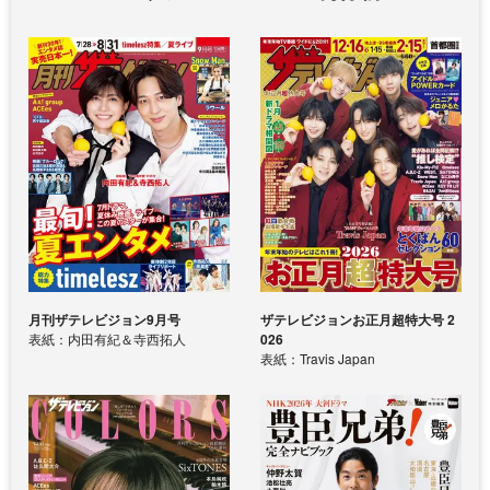
月刊ザテレビジョン9月号
ザテレビジョンお正月超特大号 2
表紙：内田有紀＆寺西拓人
026
表紙：Travis Japan