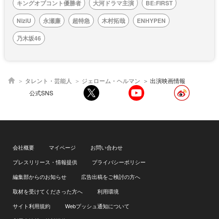
キングオブコント優勝者
大河ドラマ主演
BE:FIRST
NiziU
永瀬廉
超特急
木村拓哉
ENHYPEN
乃木坂46
タレント・芸能人
ジェローム・ヘルマン
出演映画情報
公式SNS
会社概要
マイページ
お問い合わせ
プレスリリース・情報提供
プライバシーポリシー
編集部からのお知らせ
広告出稿をご検討の方へ
取材を受けてくださった方へ
利用環境
サイト利用規約
Webプッシュ通知について