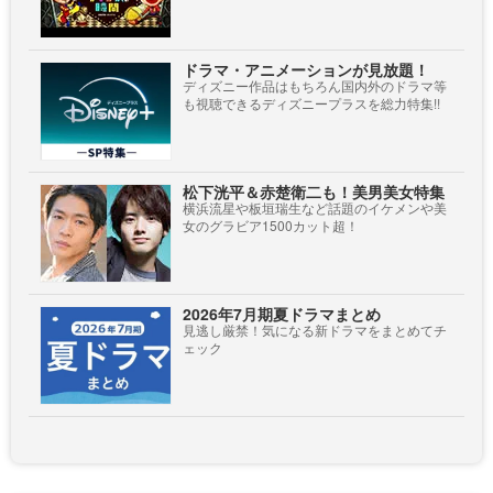
ドラマ・アニメーションが見放題！
ディズニー作品はもちろん国内外のドラマ等
も視聴できるディズニープラスを総力特集!!
松下洸平＆赤楚衛二も！美男美女特集
横浜流星や板垣瑞生など話題のイケメンや美
女のグラビア1500カット超！
2026年7月期夏ドラマまとめ
見逃し厳禁！気になる新ドラマをまとめてチ
ェック