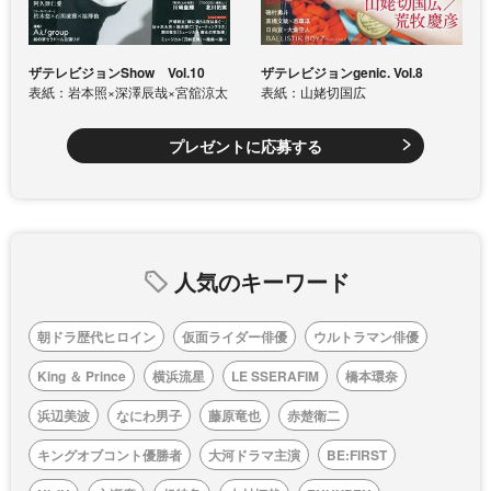
ザテレビジョンShow Vol.10
ザテレビジョンgenic. Vol.8
表紙：岩本照×深澤辰哉×宮舘涼太
表紙：山姥切国広
プレゼントに応募する
人気のキーワード
朝ドラ歴代ヒロイン
仮面ライダー俳優
ウルトラマン俳優
King ＆ Prince
横浜流星
LE SSERAFIM
橋本環奈
浜辺美波
なにわ男子
藤原竜也
赤楚衛二
キングオブコント優勝者
大河ドラマ主演
BE:FIRST