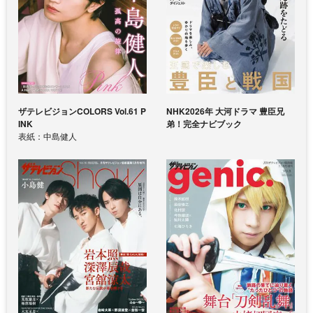
ザテレビジョンCOLORS Vol.61 P
NHK2026年 大河ドラマ 豊臣兄
INK
弟！完全ナビブック
表紙：中島健人