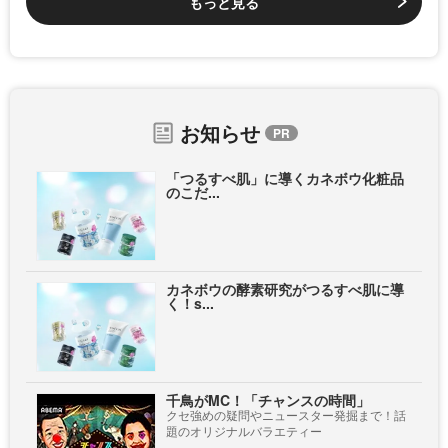
もっと見る
お知らせ
「つるすべ肌」に導くカネボウ化粧品
のこだ...
カネボウの酵素研究がつるすべ肌に導
く！s...
千鳥がMC！「チャンスの時間」
クセ強めの疑問やニュースター発掘まで！話
題のオリジナルバラエティー