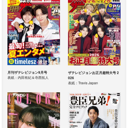
月刊ザテレビジョン9月号
ザテレビジョンお正月超特大号 2
表紙：内田有紀＆寺西拓人
026
表紙：Travis Japan