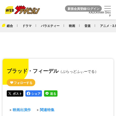
KADOKAWA Grou
KADOKAWA Grou
p
p
総合
ドラマ
バラエティー
映画
音楽
アニメ・2.
ブラッド・フィーデル
（ぶらっどふぃーでる）
ポスト
シェア
送る
映画出演作
関連特集