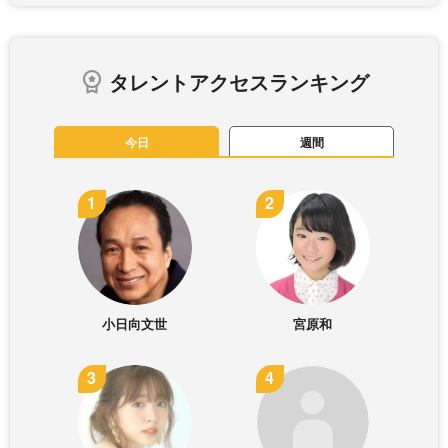
タレントアクセスランキング
今日
週間
小日向文世
宮原和