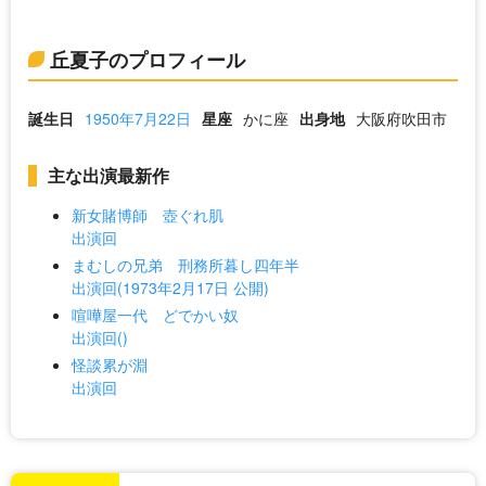
丘夏子のプロフィール
誕生日
1950年7月22日
星座
かに座
出身地
大阪府吹田市
主な出演最新作
新女賭博師 壺ぐれ肌
出演回
まむしの兄弟 刑務所暮し四年半
出演回(1973年2月17日 公開)
喧嘩屋一代 どでかい奴
出演回()
怪談累が淵
出演回