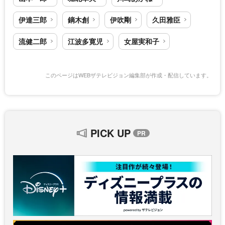
伊達三郎
鏑木創
伊吹剛
久田雅臣
流健二郎
江波多寛児
女屋実和子
このページはWEBザテレビジョン編集部が作成・配信しています。
PICK UP