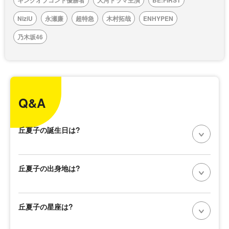
キングオブコント優勝者
大河ドラマ主演
BE:FIRST
NiziU
永瀬廉
超特急
木村拓哉
ENHYPEN
乃木坂46
Q&A
丘夏子の誕生日は?
丘夏子の出身地は?
丘夏子の星座は?