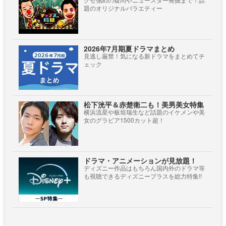
題のオリジナルバラエティー
2026年7月期夏ドラマまとめ
見逃し厳禁！気になる新ドラマをまとめてチ
ェック
松下洸平＆赤楚衛二も！美男美女特集
横浜流星や板垣瑞生など話題のイケメンや美
女のグラビア1500カット超！
ドラマ・アニメーションが見放題！
ディズニー作品はもちろん国内外のドラマ等
も視聴できるディズニープラスを総力特集!!