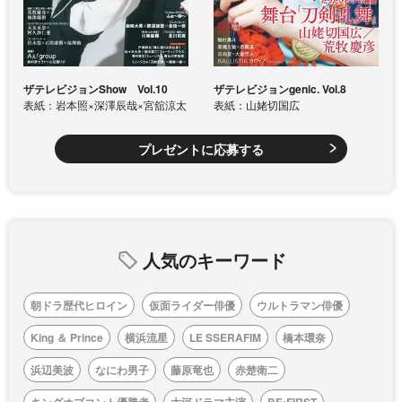
ザテレビジョンShow Vol.10
ザテレビジョンgenic. Vol.8
表紙：岩本照×深澤辰哉×宮舘涼太
表紙：山姥切国広
プレゼントに応募する
人気のキーワード
朝ドラ歴代ヒロイン
仮面ライダー俳優
ウルトラマン俳優
King ＆ Prince
横浜流星
LE SSERAFIM
橋本環奈
浜辺美波
なにわ男子
藤原竜也
赤楚衛二