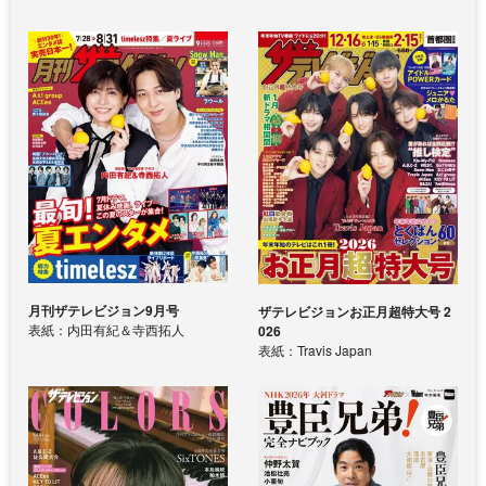
月刊ザテレビジョン9月号
ザテレビジョンお正月超特大号 2
表紙：内田有紀＆寺西拓人
026
表紙：Travis Japan