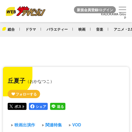
KADOKAWA Grou
KADOKAWA Grou
p
p
総合
ドラマ
バラエティー
映画
音楽
アニメ・2.
丘夏子
（おかなつこ）
ポスト
シェア
送る
映画出演作
関連特集
VOD