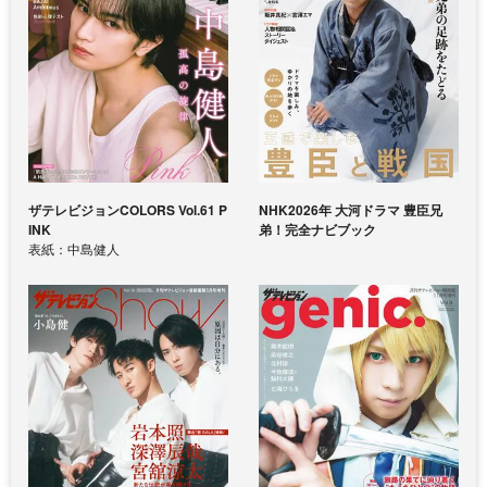
ザテレビジョンCOLORS Vol.61 P
NHK2026年 大河ドラマ 豊臣兄
INK
弟！完全ナビブック
表紙：中島健人