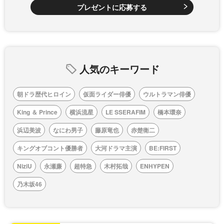
プレゼントに応募する
人気のキーワード
朝ドラ歴代ヒロイン
仮面ライダー俳優
ウルトラマン俳優
King ＆ Prince
横浜流星
LE SSERAFIM
橋本環奈
浜辺美波
なにわ男子
藤原竜也
赤楚衛二
キングオブコント優勝者
大河ドラマ主演
BE:FIRST
NiziU
永瀬廉
超特急
木村拓哉
ENHYPEN
乃木坂46