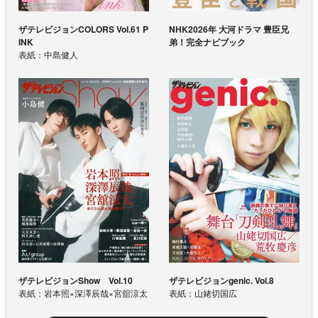
ザテレビジョンCOLORS Vol.61 P
NHK2026年 大河ドラマ 豊臣兄
INK
弟！完全ナビブック
表紙：中島健人
ザテレビジョンShow Vol.10
ザテレビジョンgenic. Vol.8
表紙：岩本照×深澤辰哉×宮舘涼太
表紙：山姥切国広