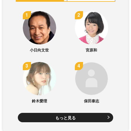
小日向文世
宮原和
鈴木愛理
保田泰志
もっと見る