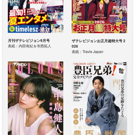
月刊ザテレビジョン9月号
ザテレビジョンお正月超特大号 2
表紙：内田有紀＆寺西拓人
026
表紙：Travis Japan