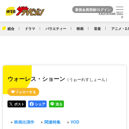
KADOKAWA Grou
KADOKAWA Grou
p
p
総合
ドラマ
バラエティー
映画
音楽
アニメ・2.
ウォーレス・ショーン
（うぉーれすしょーん）
ポスト
シェア
送る
映画出演作
関連特集
VOD