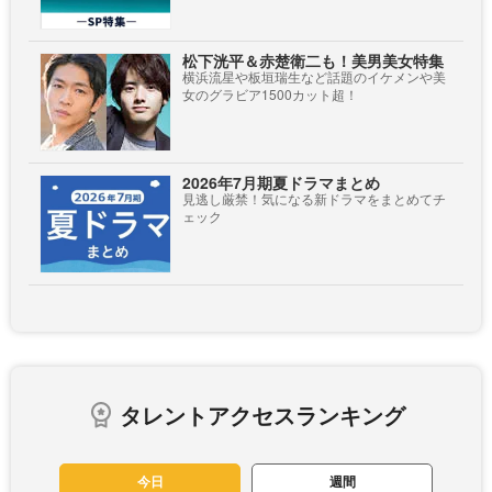
松下洸平＆赤楚衛二も！美男美女特集
横浜流星や板垣瑞生など話題のイケメンや美
女のグラビア1500カット超！
2026年7月期夏ドラマまとめ
見逃し厳禁！気になる新ドラマをまとめてチ
ェック
タレントアクセスランキング
今日
週間