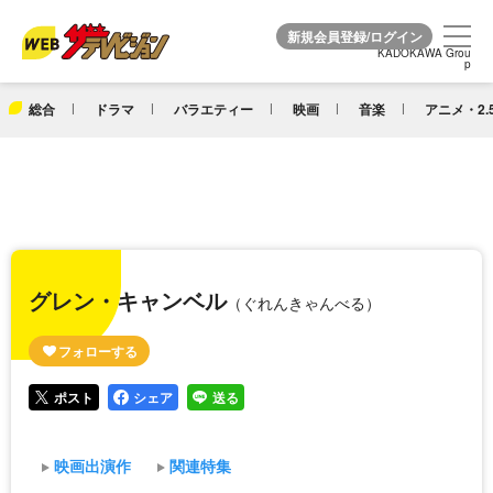
KADOKAWA Grou
KADOKAWA Grou
p
p
総合
ドラマ
バラエティー
映画
音楽
アニメ・2.
グレン・キャンベル
（ぐれんきゃんべる）
ポスト
シェア
送る
映画出演作
関連特集