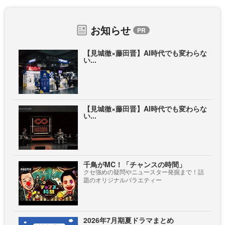
お知らせ
【見城徹×藤田晋】AI時代でも変わらな
い...
【見城徹×藤田晋】AI時代でも変わらな
い...
千鳥がMC！「チャンスの時間」
クセ強めの疑問やニュースター発掘まで！話
題のオリジナルバラエティー
2026年7月期夏ドラマまとめ