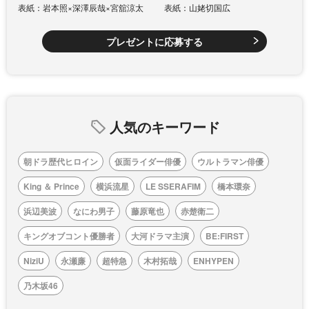
表紙：岩本照×深澤辰哉×宮舘涼太
表紙：山姥切国広
プレゼントに応募する
人気のキーワード
朝ドラ歴代ヒロイン
仮面ライダー俳優
ウルトラマン俳優
King ＆ Prince
横浜流星
LE SSERAFIM
橋本環奈
浜辺美波
なにわ男子
藤原竜也
赤楚衛二
キングオブコント優勝者
大河ドラマ主演
BE:FIRST
NiziU
永瀬廉
超特急
木村拓哉
ENHYPEN
乃木坂46