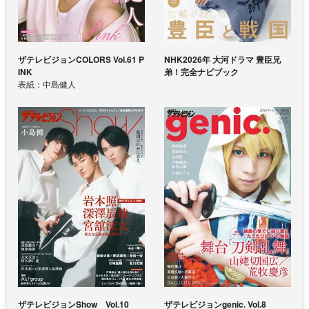
ザテレビジョンCOLORS Vol.61 P
NHK2026年 大河ドラマ 豊臣兄
INK
弟！完全ナビブック
表紙：中島健人
ザテレビジョンShow Vol.10
ザテレビジョンgenic. Vol.8