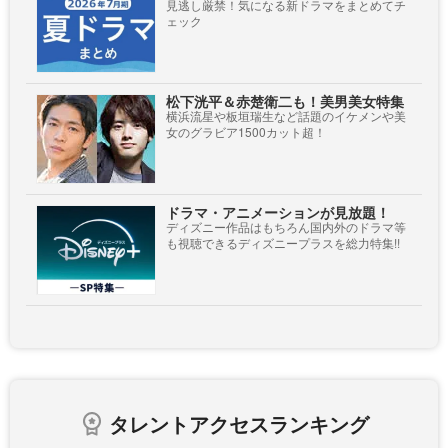
見逃し厳禁！気になる新ドラマをまとめてチ
ェック
松下洸平＆赤楚衛二も！美男美女特集
横浜流星や板垣瑞生など話題のイケメンや美
女のグラビア1500カット超！
ドラマ・アニメーションが見放題！
ディズニー作品はもちろん国内外のドラマ等
も視聴できるディズニープラスを総力特集!!
タレントアクセスランキング