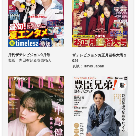
月刊ザテレビジョン9月号
ザテレビジョンお正月超特大号 2
表紙：内田有紀＆寺西拓人
026
表紙：Travis Japan