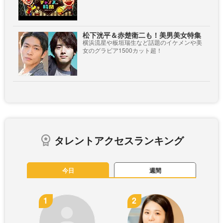
松下洸平＆赤楚衛二も！美男美女特集
横浜流星や板垣瑞生など話題のイケメンや美
女のグラビア1500カット超！
タレントアクセスランキング
今日
週間