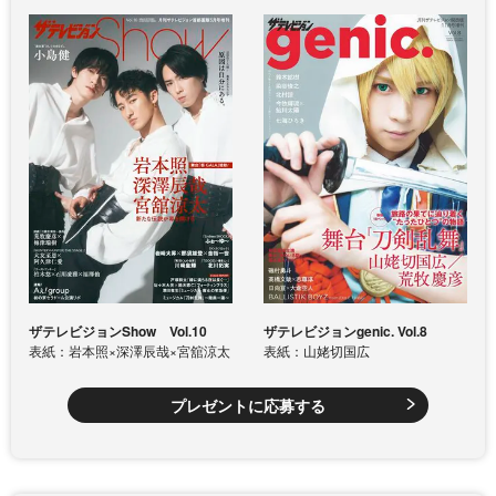
ザテレビジョンShow Vol.10
ザテレビジョンgenic. Vol.8
表紙：岩本照×深澤辰哉×宮舘涼太
表紙：山姥切国広
プレゼントに応募する