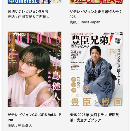
月刊ザテレビジョン9月号
ザテレビジョンお正月超特大号 2
表紙：内田有紀＆寺西拓人
026
表紙：Travis Japan
ザテレビジョンCOLORS Vol.61 P
NHK2026年 大河ドラマ 豊臣兄
INK
弟！完全ナビブック
表紙：中島健人