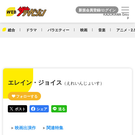
KADOKAWA Grou
KADOKAWA Grou
p
p
総合
ドラマ
バラエティー
映画
音楽
アニメ・2.
エレイン・ジョイス
（えれいんじょいす）
ポスト
シェア
送る
映画出演作
関連特集