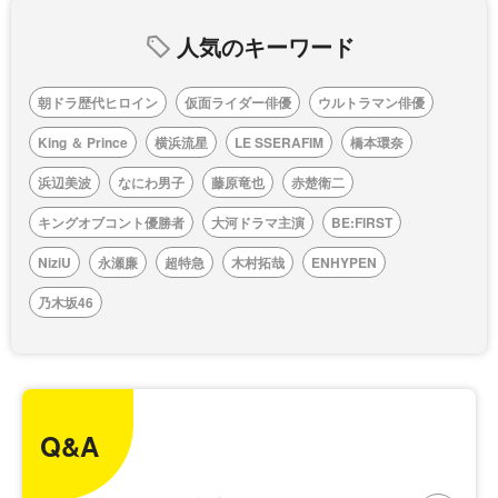
人気のキーワード
朝ドラ歴代ヒロイン
仮面ライダー俳優
ウルトラマン俳優
King ＆ Prince
横浜流星
LE SSERAFIM
橋本環奈
浜辺美波
なにわ男子
藤原竜也
赤楚衛二
キングオブコント優勝者
大河ドラマ主演
BE:FIRST
NiziU
永瀬廉
超特急
木村拓哉
ENHYPEN
乃木坂46
Q&A