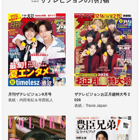
月刊ザテレビジョン9月号
ザテレビジョンお正月超特大号 2
表紙：内田有紀＆寺西拓人
026
表紙：Travis Japan