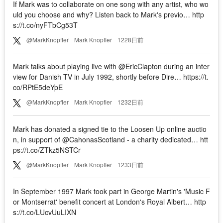
If Mark was to collaborate on one song with any artist, who wo
uld you choose and why? Listen back to Mark's previo… http
s://t.co/nyFTbCg53T
@MarkKnopfler
Mark Knopfler
1228日前
Mark talks about playing live with @EricClapton during an inter
view for Danish TV in July 1992, shortly before Dire… https://t.
co/RPtE5deYpE
@MarkKnopfler
Mark Knopfler
1232日前
Mark has donated a signed tie to the Loosen Up online auctio
n, in support of @CahonasScotland - a charity dedicated… htt
ps://t.co/ZTkz5NSTCr
@MarkKnopfler
Mark Knopfler
1233日前
In September 1997 Mark took part in George Martin's 'Music F
or Montserrat' benefit concert at London's Royal Albert… http
s://t.co/LUcvUuLIXN