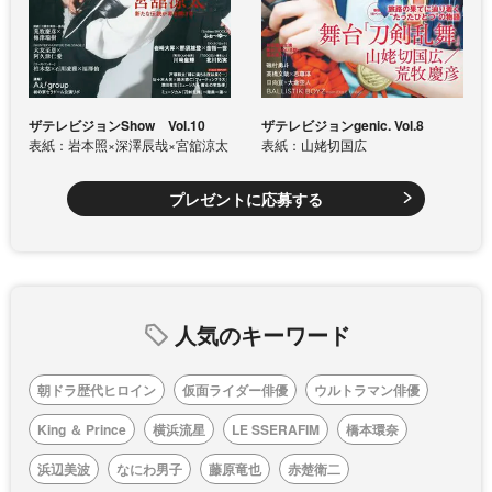
ザテレビジョンShow Vol.10
ザテレビジョンgenic. Vol.8
表紙：岩本照×深澤辰哉×宮舘涼太
表紙：山姥切国広
プレゼントに応募する
人気のキーワード
朝ドラ歴代ヒロイン
仮面ライダー俳優
ウルトラマン俳優
King ＆ Prince
横浜流星
LE SSERAFIM
橋本環奈
浜辺美波
なにわ男子
藤原竜也
赤楚衛二