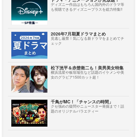
ディズニー作品はもちろん国内外のドラマ等
も視聴できるディズニープラスを総力特集!!
2026年7月期夏ドラマまとめ
見逃し厳禁！気になる新ドラマをまとめてチ
ェック
松下洸平＆赤楚衛二も！美男美女特集
横浜流星や板垣瑞生など話題のイケメンや美
女のグラビア1500カット超！
千鳥がMC！「チャンスの時間」
クセ強めの疑問やニュースター発掘まで！話
題のオリジナルバラエティー