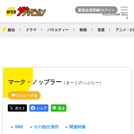
KADOKAWA Grou
KADOKAWA Grou
p
p
総合
ドラマ
バラエティー
映画
音楽
アニメ・2.
マーク・ノップラー
（まーくのっぷらー）
ポスト
シェア
送る
SNS
その他出演作
関連特集