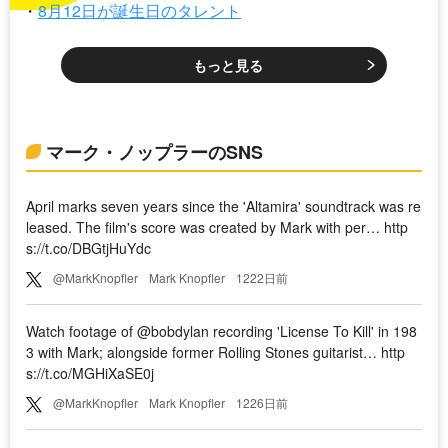
8月12日が誕生日のタレント
もっと見る
マーク・ノップラーのSNS
April marks seven years since the 'Altamira' soundtrack was re
leased. The film's score was created by Mark with per… http
s://t.co/DBGtjHuYdc
@MarkKnopfler
Mark Knopfler
1222日前
Watch footage of @bobdylan recording 'License To Kill' in 198
3 with Mark; alongside former Rolling Stones guitarist… http
s://t.co/MGHiXaSE0j
@MarkKnopfler
Mark Knopfler
1226日前