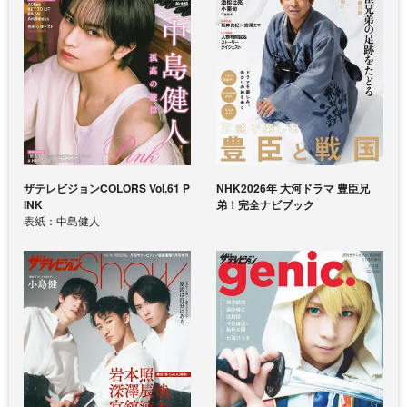
ザテレビジョンCOLORS Vol.61 P
NHK2026年 大河ドラマ 豊臣兄
INK
弟！完全ナビブック
表紙：中島健人