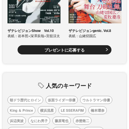
ザテレビジョンShow Vol.10
ザテレビジョンgenic. Vol.8
表紙：岩本照×深澤辰哉×宮舘涼太
表紙：山姥切国広
プレゼントに応募する
人気のキーワード
朝ドラ歴代ヒロイン
仮面ライダー俳優
ウルトラマン俳優
King ＆ Prince
横浜流星
LE SSERAFIM
橋本環奈
浜辺美波
なにわ男子
藤原竜也
赤楚衛二