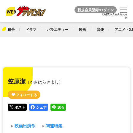
KADOKAWA Grou
KADOKAWA Grou
p
p
総合
ドラマ
バラエティー
映画
音楽
アニメ・2.
笠原潔
（かさはらきよし）
ポスト
シェア
送る
映画出演作
関連特集