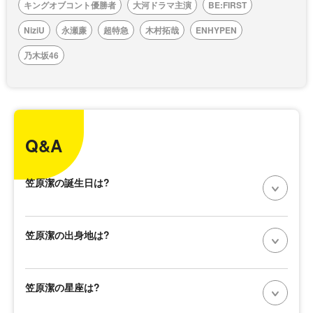
キングオブコント優勝者
大河ドラマ主演
BE:FIRST
NiziU
永瀬廉
超特急
木村拓哉
ENHYPEN
乃木坂46
Q&A
笠原潔の誕生日は?
笠原潔の出身地は?
笠原潔の星座は?