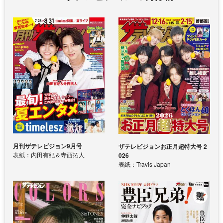
月刊ザテレビジョン9月号
ザテレビジョンお正月超特大号 2
表紙：内田有紀＆寺西拓人
026
表紙：Travis Japan