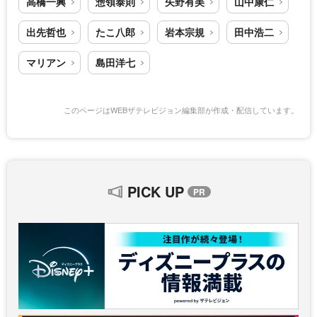
高橋一興
惣領泰則
矢野有美
山中康仁
出先哲也
たこ八郎
岩本宗規
田中浩二
マリアン
島田洋七
このページはWEBザテレビジョン編集部が作成・配信しています。
PICK UP