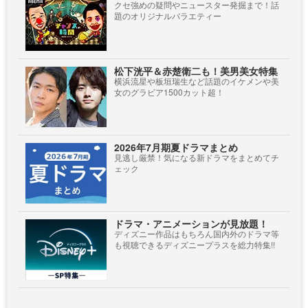
クセ強めの疑問やニュースター発掘まで！話
題のオリジナルバラエティー
松下洸平＆赤楚衛二も！美男美女特集
横浜流星や板垣瑞生など話題のイケメンや美
女のグラビア1500カット超！
2026年7月期夏ドラマまとめ
見逃し厳禁！気になる新ドラマをまとめてチ
ェック
ドラマ・アニメーションが見放題！
ディズニー作品はもちろん国内外のドラマ等
も視聴できるディズニープラスを総力特集!!