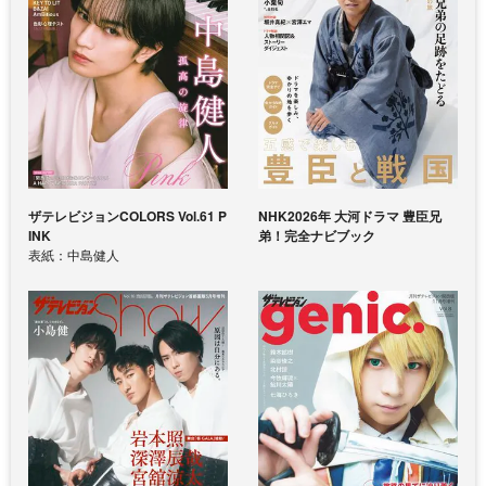
ザテレビジョンCOLORS Vol.61 P
NHK2026年 大河ドラマ 豊臣兄
INK
弟！完全ナビブック
表紙：中島健人