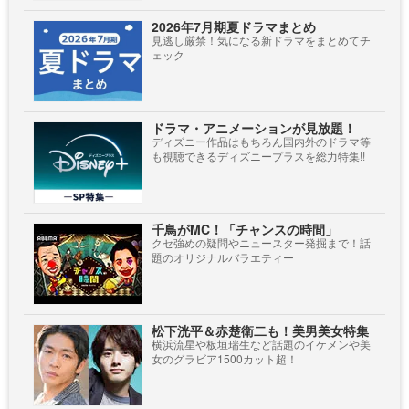
2026年7月期夏ドラマまとめ
見逃し厳禁！気になる新ドラマをまとめてチ
ェック
ドラマ・アニメーションが見放題！
ディズニー作品はもちろん国内外のドラマ等
も視聴できるディズニープラスを総力特集!!
千鳥がMC！「チャンスの時間」
クセ強めの疑問やニュースター発掘まで！話
題のオリジナルバラエティー
松下洸平＆赤楚衛二も！美男美女特集
横浜流星や板垣瑞生など話題のイケメンや美
女のグラビア1500カット超！