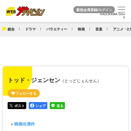
KADOKAWA Grou
KADOKAWA Grou
p
p
総合
ドラマ
バラエティー
映画
音楽
アニメ・2.
トッド・ジェンセン
（とっどじぇんせん）
ポスト
シェア
送る
映画出演作