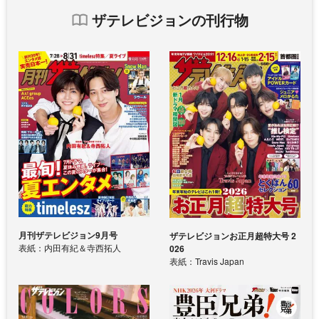
ザテレビジョンの刊行物
月刊ザテレビジョン9月号
ザテレビジョンお正月超特大号 2
表紙：内田有紀＆寺西拓人
026
表紙：Travis Japan