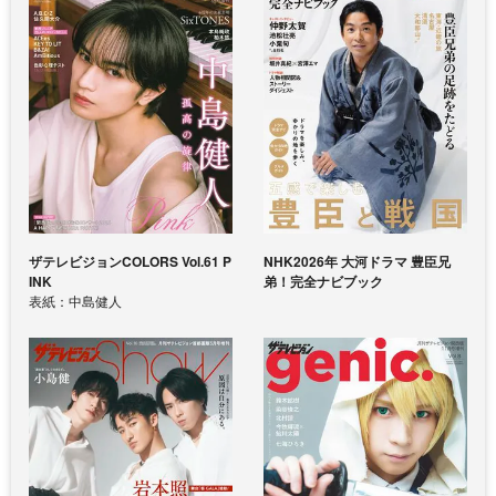
ザテレビジョンCOLORS Vol.61 P
NHK2026年 大河ドラマ 豊臣兄
INK
弟！完全ナビブック
表紙：中島健人