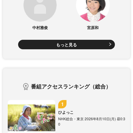
中村雅俊
宮原和
もっと見る
番組アクセスランキング（総合）
ひよっこ
NHK総合・東京 2026年8月10日(月) 昼0:3
0