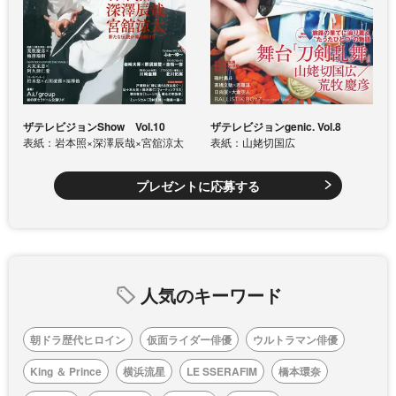
ザテレビジョンShow Vol.10
ザテレビジョンgenic. Vol.8
表紙：岩本照×深澤辰哉×宮舘涼太
表紙：山姥切国広
プレゼントに応募する
人気のキーワード
朝ドラ歴代ヒロイン
仮面ライダー俳優
ウルトラマン俳優
King ＆ Prince
横浜流星
LE SSERAFIM
橋本環奈