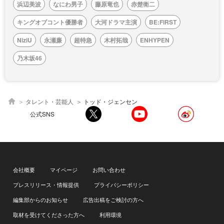
浜辺美波
なにわ男子
藤原竜也
赤楚衛二
キングオブコント優勝者
大河ドラマ主演
BE:FIRST
NiziU
永瀬廉
超特急
木村拓哉
ENHYPEN
乃木坂46
タレント・芸能人
トッド・ジェンセン
公式SNS
会社概要
マイページ
お問い合わせ
プレスリリース・情報提供
プライバシーポリシー
編集部からのお知らせ
広告出稿をご検討の方へ
取材を受けてくださった方へ
利用環境