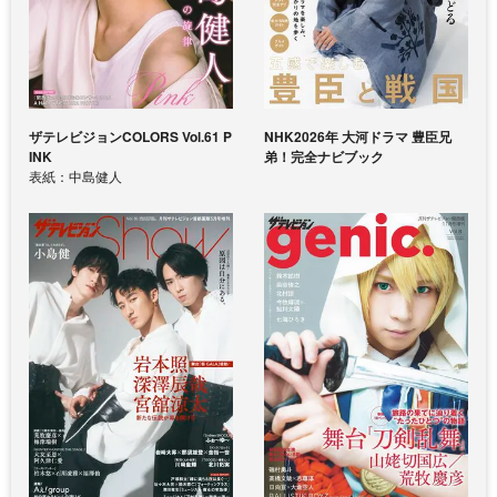
ザテレビジョンCOLORS Vol.61 P
NHK2026年 大河ドラマ 豊臣兄
INK
弟！完全ナビブック
表紙：中島健人