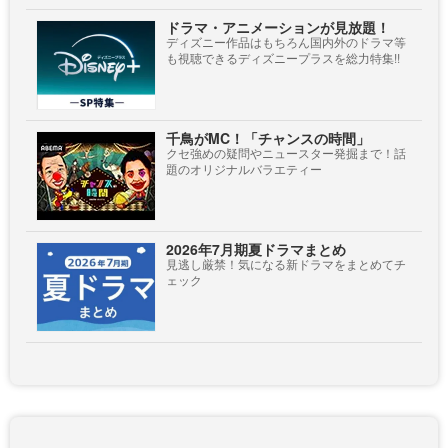
ドラマ・アニメーションが見放題！
ディズニー作品はもちろん国内外のドラマ等
も視聴できるディズニープラスを総力特集!!
千鳥がMC！「チャンスの時間」
クセ強めの疑問やニュースター発掘まで！話
題のオリジナルバラエティー
2026年7月期夏ドラマまとめ
見逃し厳禁！気になる新ドラマをまとめてチ
ェック