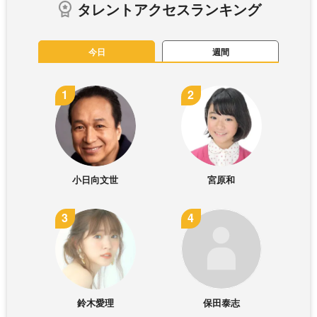
タレントアクセスランキング
今日
週間
小日向文世
宮原和
鈴木愛理
保田泰志