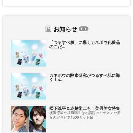
お知らせ
「つるすべ肌」に導くカネボウ化粧品
のこだ...
カネボウの酵素研究がつるすべ肌に導
く！s...
松下洸平＆赤楚衛二も！美男美女特集
横浜流星や板垣瑞生など話題のイケメンや美
女のグラビア1500カット超！