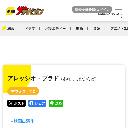
KADOKAWA Grou
KADOKAWA Grou
p
p
総合
ドラマ
バラエティー
映画
音楽
アニメ・2.
アレッシオ・ブラド
（あれっしおぶらど）
ポスト
シェア
送る
映画出演作