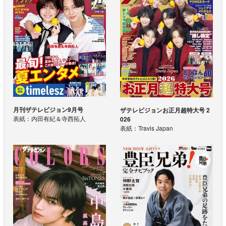
月刊ザテレビジョン9月号
ザテレビジョンお正月超特大号 2
表紙：内田有紀＆寺西拓人
026
表紙：Travis Japan