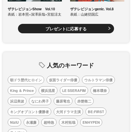
ザテレビジョンShow Vol.10
ザテレビジョンgenic. Vol.8
表紙：岩本照×深澤辰哉×宮舘涼太
表紙：山姥切国広
プレゼントに応募する
人気のキーワード
朝ドラ歴代ヒロイン
仮面ライダー俳優
ウルトラマン俳優
King ＆ Prince
横浜流星
LE SSERAFIM
橋本環奈
浜辺美波
なにわ男子
藤原竜也
赤楚衛二
キングオブコント優勝者
大河ドラマ主演
BE:FIRST
NiziU
永瀬廉
超特急
木村拓哉
ENHYPEN