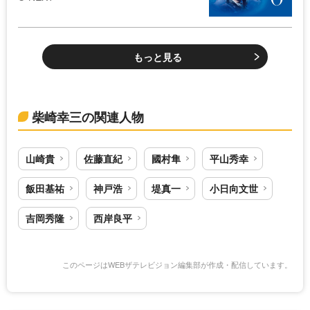
もっと見る
柴崎幸三の関連人物
山崎貴
佐藤直紀
國村隼
平山秀幸
飯田基祐
神戸浩
堤真一
小日向文世
吉岡秀隆
西岸良平
このページはWEBザテレビジョン編集部が作成・配信しています。