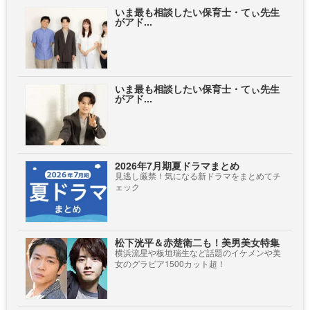
いま最も相談したい保育士・てぃ先生
がアド...
いま最も相談したい保育士・てぃ先生
がアド...
2026年7月期夏ドラマまとめ
見逃し厳禁！気になる新ドラマをまとめてチ
ェック
松下洸平＆赤楚衛二も！美男美女特集
横浜流星や板垣瑞生など話題のイケメンや美
女のグラビア1500カット超！