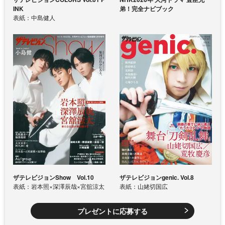
INK
弟！完全ナビブック
表紙：中島健人
ザテレビジョンShow Vol.10
ザテレビジョンgenic. Vol.8
表紙：岩本照×深澤辰哉×宮舘涼太
表紙：山姥切国広
プレゼントに応募する