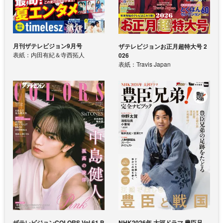
月刊ザテレビジョン9月号
ザテレビジョンお正月超特大号 2
表紙：内田有紀＆寺西拓人
026
表紙：Travis Japan
ザテレビジョンCOLORS Vol.61 P
NHK2026年 大河ドラマ 豊臣兄