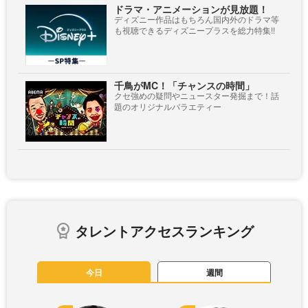
ドラマ・アニメーションが見放題！
ディズニー作品はもちろん国内外のドラマ等
も視聴できるディズニープラスを総力特集!!
千鳥がMC！「チャンスの時間」
クセ強めの疑問やニュースター発掘まで！話
題のオリジナルバラエティー
タレントアクセスランキング
今日
週間