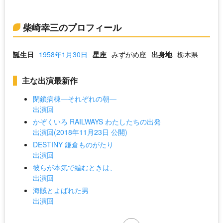
柴崎幸三のプロフィール
誕生日
1958年1月30日
星座
みずがめ座
出身地
栃木県
主な出演最新作
閉鎖病棟―それぞれの朝―
出演回
かぞくいろ RAILWAYS わたしたちの出発
出演回(2018年11月23日 公開)
DESTINY 鎌倉ものがたり
出演回
彼らが本気で編むときは、
出演回
海賊とよばれた男
出演回