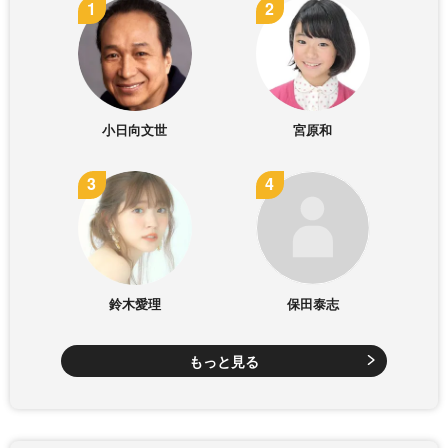
小日向文世
宮原和
鈴木愛理
保田泰志
もっと見る