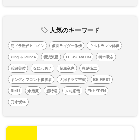
人気のキーワード
朝ドラ歴代ヒロイン
仮面ライダー俳優
ウルトラマン俳優
King ＆ Prince
横浜流星
LE SSERAFIM
橋本環奈
浜辺美波
なにわ男子
藤原竜也
赤楚衛二
キングオブコント優勝者
大河ドラマ主演
BE:FIRST
NiziU
永瀬廉
超特急
木村拓哉
ENHYPEN
乃木坂46