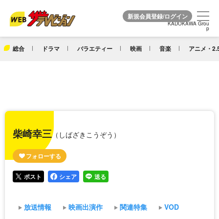
KADOKAWA Grou
KADOKAWA Grou
p
p
総合
ドラマ
バラエティー
映画
音楽
アニメ・2.
柴崎幸三
（しばざきこうぞう）
ポスト
シェア
送る
放送情報
映画出演作
関連特集
VOD