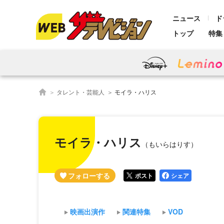
ニュース
ド
トップ
特集
タレント・芸能人
モイラ・ハリス
モイラ・ハリス
（もいらはりす）
ポスト
シェア
映画出演作
関連特集
VOD