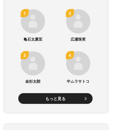
亀石太夏匡
広瀬珠実
金杉太朗
中ムラサトコ
もっと見る