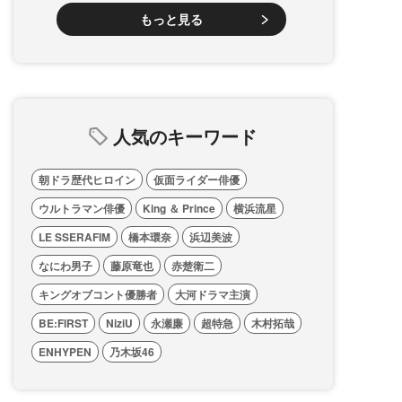
もっと見る
人気のキーワード
朝ドラ歴代ヒロイン
仮面ライダー俳優
ウルトラマン俳優
King ＆ Prince
横浜流星
LE SSERAFIM
橋本環奈
浜辺美波
なにわ男子
藤原竜也
赤楚衛二
キングオブコント優勝者
大河ドラマ主演
BE:FIRST
NiziU
永瀬廉
超特急
木村拓哉
ENHYPEN
乃木坂46