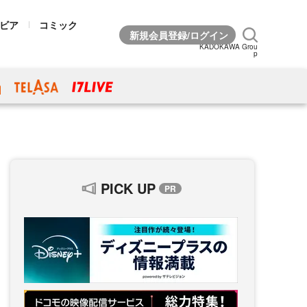
ビア
コミック
KADOKAWA Grou
p
PICK UP