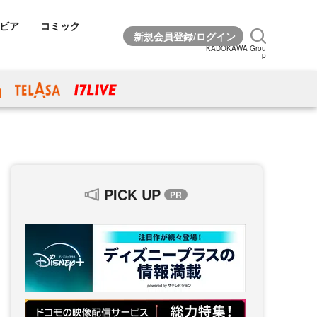
ビア
コミック
KADOKAWA Grou
p
PICK UP