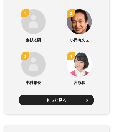
金杉太朗
小日向文世
中村雅俊
宮原和
もっと見る