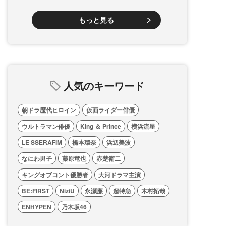
もっと見る
人気のキーワード
朝ドラ歴代ヒロイン
仮面ライダー俳優
ウルトラマン俳優
King ＆ Prince
横浜流星
LE SSERAFIM
橋本環奈
浜辺美波
なにわ男子
藤原竜也
赤楚衛二
キングオブコント優勝者
大河ドラマ主演
BE:FIRST
NiziU
永瀬廉
超特急
木村拓哉
ENHYPEN
乃木坂46