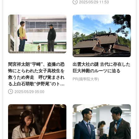
の無法者-＞
2025/05/29 11:53
間宮祥太朗“宇崎”、盗撮の恐
出雲大社の謎 古代に存在した
怖にとらわれた女子高校生を
巨大神殿のルーツに迫る
救うため奔走 呼び覚まされ
PR(國學院大學)
る上白石萌歌“伊野尾”のトラ
ウマ＜イグナイト -法の無法
2025/05/29 05:00
者-＞