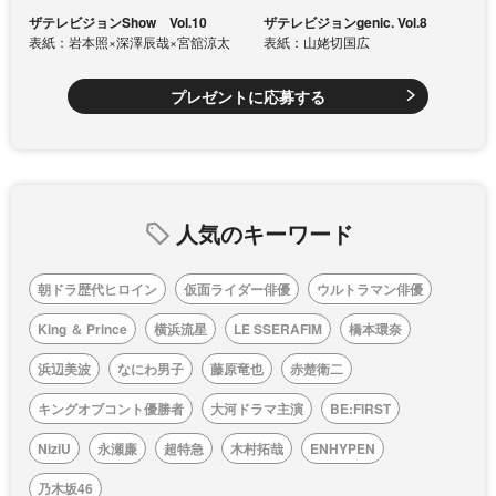
ザテレビジョンShow Vol.10
ザテレビジョンgenic. Vol.8
表紙：岩本照×深澤辰哉×宮舘涼太
表紙：山姥切国広
プレゼントに応募する
人気のキーワード
朝ドラ歴代ヒロイン
仮面ライダー俳優
ウルトラマン俳優
King ＆ Prince
横浜流星
LE SSERAFIM
橋本環奈
浜辺美波
なにわ男子
藤原竜也
赤楚衛二
キングオブコント優勝者
大河ドラマ主演
BE:FIRST
NiziU
永瀬廉
超特急
木村拓哉
ENHYPEN
乃木坂46