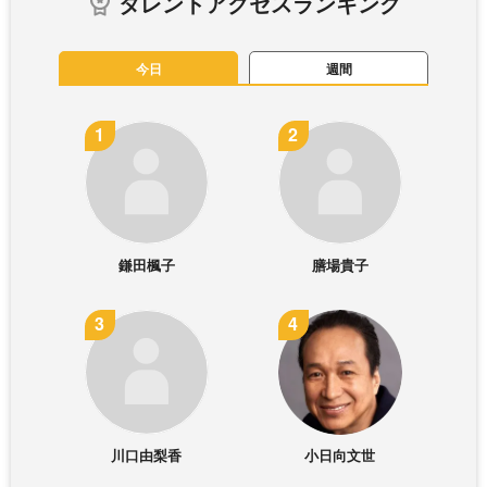
タレントアクセスランキング
今日
週間
鎌田楓子
膳場貴子
川口由梨香
小日向文世