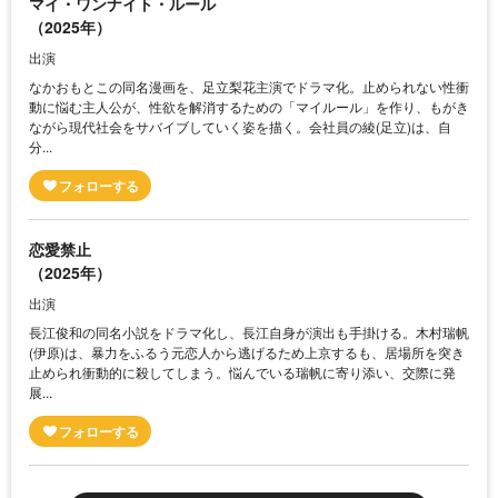
マイ・ワンナイト・ルール
（2025年）
出演
なかおもとこの同名漫画を、足立梨花主演でドラマ化。止められない性衝
動に悩む主人公が、性欲を解消するための「マイルール」を作り、もがき
ながら現代社会をサバイブしていく姿を描く。会社員の綾(足立)は、自
分...
恋愛禁止
（2025年）
出演
長江俊和の同名小説をドラマ化し、長江自身が演出も手掛ける。木村瑞帆
(伊原)は、暴力をふるう元恋人から逃げるため上京するも、居場所を突き
止められ衝動的に殺してしまう。悩んでいる瑞帆に寄り添い、交際に発
展...