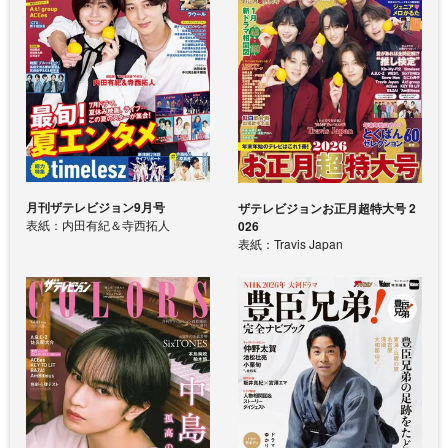
月刊ザテレビジョン9月号
ザテレビジョンお正月超特大号 2
表紙：内田有紀＆寺西拓人
026
表紙：Travis Japan