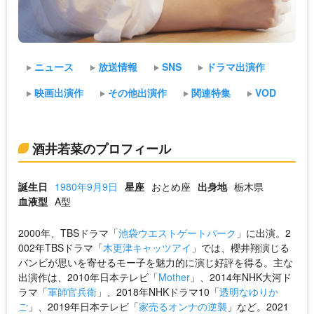
ニュース
放送情報
SNS
ドラマ出演作
映画出演作
その他出演作
関連特集
VOD
酒井若菜のプロフィール
誕生日
1980年9月9日
星座
おとめ座
出身地
栃木県
血液型
A型
2000年、TBSドラマ「
池袋ウエストゲートパーク
」に出演。2
002年TBSドラマ「
木更津キャッツアイ
」では、櫻井翔演じる
バンビが思いを寄せるモー子を魅力的に演じ好評を得る。主な
出演作は、2010年日本テレビ「
Mother
」、2014年NHK大河ド
ラマ「
軍師官兵衛
」、2018年NHKドラマ10「
透明なゆりか
ご
」、2019年日本テレビ「
家売るオンナの逆襲
」など。2021