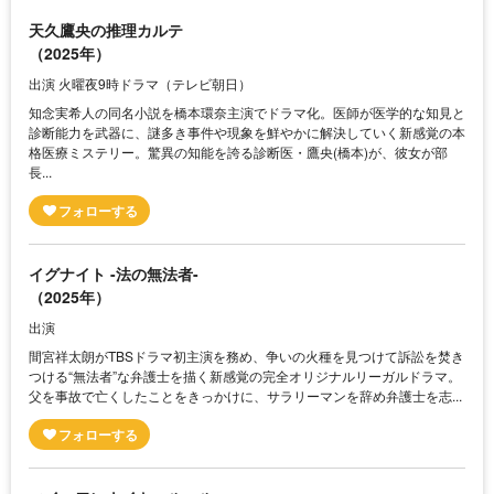
天久鷹央の推理カルテ
（2025年）
出演 火曜夜9時ドラマ（テレビ朝日）
知念実希人の同名小説を橋本環奈主演でドラマ化。医師が医学的な知見と
診断能力を武器に、謎多き事件や現象を鮮やかに解決していく新感覚の本
格医療ミステリー。驚異の知能を誇る診断医・鷹央(橋本)が、彼女が部
長...
イグナイト -法の無法者-
（2025年）
出演
間宮祥太朗がTBSドラマ初主演を務め、争いの火種を見つけて訴訟を焚き
つける“無法者”な弁護士を描く新感覚の完全オリジナルリーガルドラマ。
父を事故で亡くしたことをきっかけに、サラリーマンを辞め弁護士を志...