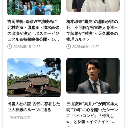
吉岡里帆×奈緒W主演映画に
橋本環奈“鷹央”の恩師が謎の
北村匠海・原嘉孝・清水尚弥
死、不可解な密室殺人を巡っ
の出演が決定 ポスタービジ
て師弟が“対決”＜天久鷹央の
ュアル＆特報映像公開＜シャ
推理カルテ＞
ドウワーク＞
2026/05/15 10:55
2025/06/04 10:59
出雲大社の謎 古代に存在した
三山凌輝“高井戸”が間宮祥太
巨大神殿のルーツに迫る
朗“宇崎”に心を開いたシーン
に「いいコンビ」「仲良し
PR(國學院大學)
w」と反響＜イグナイト -法