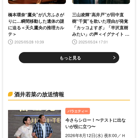
橋本環奈“鷹央”が八方ふさが
三山凌輝“高井戸”が田中直
りに…瞬間移動した遺体の謎
樹“千賀”を欺いた理由が発覚
に迫る＜天久鷹央の推理カル
「カッコよすぎ」「半沢直樹
テ＞
みたい」の声＜イグナイト -
法の無法者-＞
2025/05/28 10:39
2025/05/24 17:01
もっと見る
酒井若菜の放送情報
バラエティー
今さらシロー！〜テストに出な
いが役に立つ〜
2026年8月12日(水) 夜8:00／Ｈ