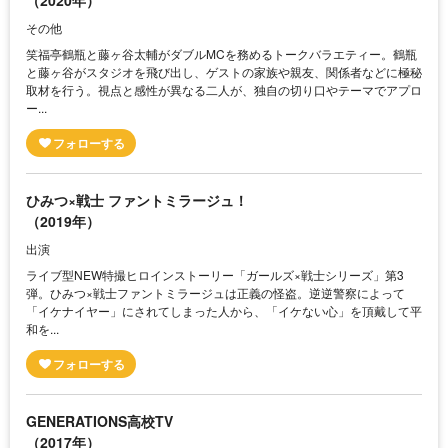
その他
笑福亭鶴瓶と藤ヶ谷太輔がダブルMCを務めるトークバラエティー。鶴瓶
と藤ヶ谷がスタジオを飛び出し、ゲストの家族や親友、関係者などに極秘
取材を行う。視点と感性が異なる二人が、独自の切り口やテーマでアプロ
ー...
ひみつ×戦士 ファントミラージュ！
（2019年）
出演
ライブ型NEW特撮ヒロインストーリー「ガールズ×戦士シリーズ」第3
弾。ひみつ×戦士ファントミラージュは正義の怪盗。逆逆警察によって
「イケナイヤー」にされてしまった人から、「イケない心」を頂戴して平
和を...
GENERATIONS高校TV
（2017年）