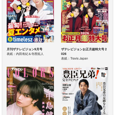
月刊ザテレビジョン9月号
ザテレビジョンお正月超特大号 2
表紙：内田有紀＆寺西拓人
026
表紙：Travis Japan