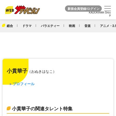
KADOKAWA Grou
KADOKAWA Grou
p
p
総合
ドラマ
バラエティー
映画
音楽
アニメ・2.
小貫華子
（おぬきはなこ）
プロフィール
小貫華子の関連タレント特集