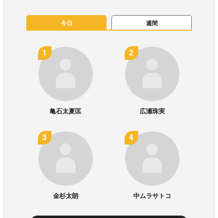
今日
週間
亀石太夏匡
広瀬珠実
金杉太朗
中ムラサトコ