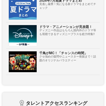
2026年7月期夏ドラマまとめ
見逃し厳禁！気になる新ドラマをまとめてチ
ェック
ドラマ・アニメーションが見放題！
ディズニー作品はもちろん国内外のドラマ等
も視聴できるディズニープラスを総力特集!!
千鳥がMC！「チャンスの時間」
クセ強めの疑問やニュースター発掘まで！話
題のオリジナルバラエティー
タレントアクセスランキング