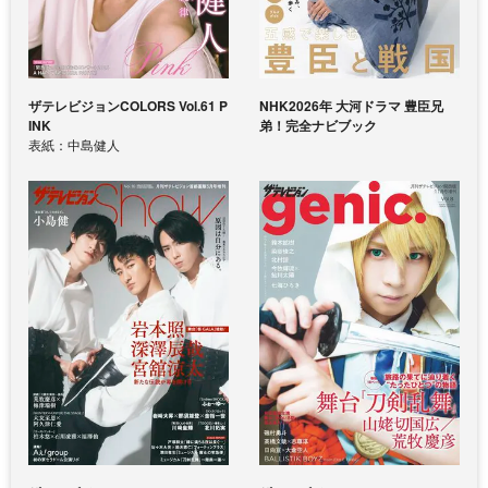
ザテレビジョンCOLORS Vol.61 P
NHK2026年 大河ドラマ 豊臣兄
INK
弟！完全ナビブック
表紙：中島健人