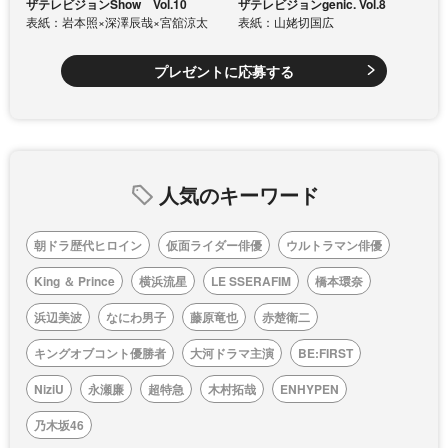
ザテレビジョンShow Vol.10
ザテレビジョンgenic. Vol.8
表紙：岩本照×深澤辰哉×宮舘涼太
表紙：山姥切国広
プレゼントに応募する
人気のキーワード
朝ドラ歴代ヒロイン
仮面ライダー俳優
ウルトラマン俳優
King ＆ Prince
横浜流星
LE SSERAFIM
橋本環奈
浜辺美波
なにわ男子
藤原竜也
赤楚衛二
キングオブコント優勝者
大河ドラマ主演
BE:FIRST
NiziU
永瀬廉
超特急
木村拓哉
ENHYPEN
乃木坂46