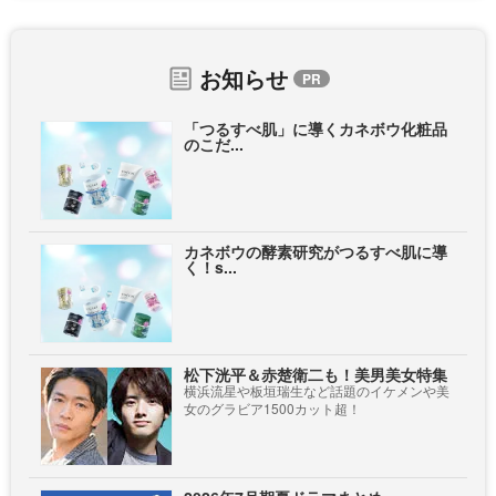
お知らせ
「つるすべ肌」に導くカネボウ化粧品
のこだ...
カネボウの酵素研究がつるすべ肌に導
く！s...
松下洸平＆赤楚衛二も！美男美女特集
横浜流星や板垣瑞生など話題のイケメンや美
女のグラビア1500カット超！