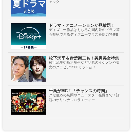
ェック
ドラマ・アニメーションが見放題！
ディズニー作品はもちろん国内外のドラマ等
も視聴できるディズニープラスを総力特集!!
松下洸平＆赤楚衛二も！美男美女特集
横浜流星や板垣瑞生など話題のイケメンや美
女のグラビア1500カット超！
千鳥がMC！「チャンスの時間」
クセ強めの疑問やニュースター発掘まで！話
題のオリジナルバラエティー