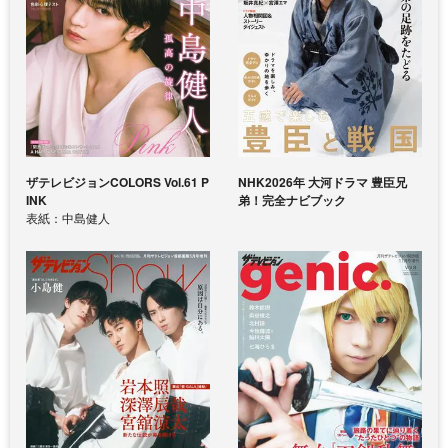
ザテレビジョンCOLORS Vol.61 P
NHK2026年 大河ドラマ 豊臣兄
INK
弟！完全ナビブック
表紙：中島健人