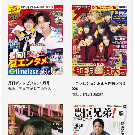
月刊ザテレビジョン9月号
ザテレビジョンお正月超特大号 2
表紙：内田有紀＆寺西拓人
026
表紙：Travis Japan