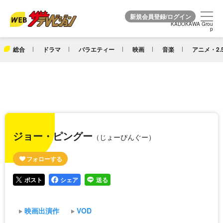
KADOKAWA Grou
KADOKAWA Grou
p
p
総合
ドラマ
バラエティー
映画
音楽
アニメ・2.
ジョー・ピングー
（じょーぴんぐー）
ポスト
シェア
送る
映画出演作
VOD