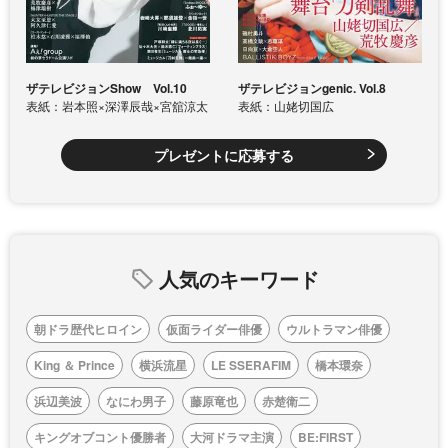
ザテレビジョンShow Vol.10
ザテレビジョンgenic. Vol.8
表紙：岩本照×深澤辰哉×宮舘涼太
表紙：山姥切国広
プレゼントに応募する
人気のキーワード
朝ドラ歴代ヒロイン
仮面ライダー俳優
ウルトラマン俳優
King ＆ Prince
横浜流星
LE SSERAFIM
橋本環奈
浜辺美波
なにわ男子
藤原竜也
赤楚衛二
キングオブコント優勝者
大河ドラマ主演
BE:FIRST