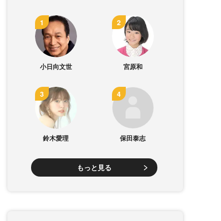
小日向文世
宮原和
鈴木愛理
保田泰志
もっと見る