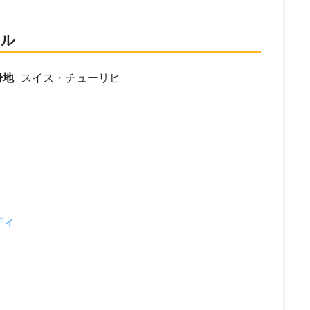
ール
身地
スイス・チューリヒ
ディ