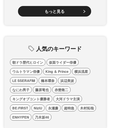
もっと見る
人気のキーワード
朝ドラ歴代ヒロイン
仮面ライダー俳優
ウルトラマン俳優
King ＆ Prince
横浜流星
LE SSERAFIM
橋本環奈
浜辺美波
なにわ男子
藤原竜也
赤楚衛二
キングオブコント優勝者
大河ドラマ主演
BE:FIRST
NiziU
永瀬廉
超特急
木村拓哉
ENHYPEN
乃木坂46