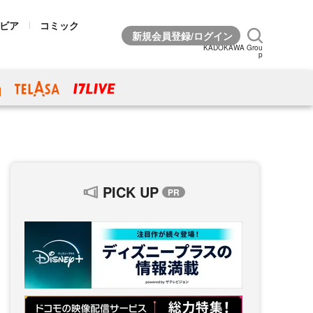
ビア
コミック
KADOKAWA Grou
p
PICK UP