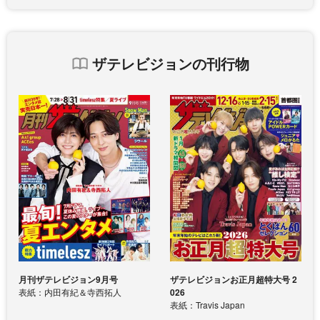
ザテレビジョンの刊行物
月刊ザテレビジョン9月号
ザテレビジョンお正月超特大号 2
表紙：内田有紀＆寺西拓人
026
表紙：Travis Japan