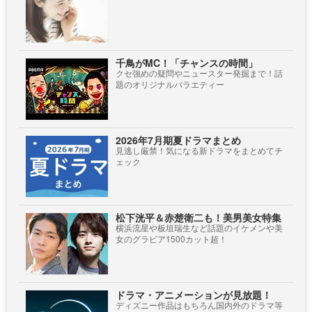
千鳥がMC！「チャンスの時間」
クセ強めの疑問やニュースター発掘まで！話
題のオリジナルバラエティー
2026年7月期夏ドラマまとめ
見逃し厳禁！気になる新ドラマをまとめてチ
ェック
松下洸平＆赤楚衛二も！美男美女特集
横浜流星や板垣瑞生など話題のイケメンや美
女のグラビア1500カット超！
ドラマ・アニメーションが見放題！
ディズニー作品はもちろん国内外のドラマ等