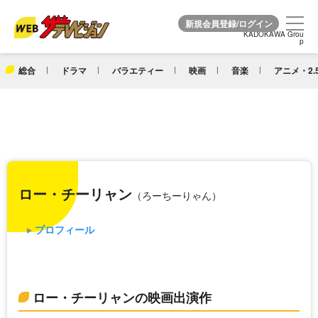
KADOKAWA Grou
KADOKAWA Grou
p
p
総合
ドラマ
バラエティー
映画
音楽
アニメ・2.
ロー・チーリャン
（ろーちーりゃん）
プロフィール
ロー・チーリャンの映画出演作