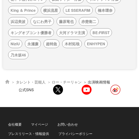
King ＆ Prince
横浜流星
LE SSERAFIM
橋本環奈
浜辺美波
なにわ男子
藤原竜也
赤楚衛二
キングオブコント優勝者
大河ドラマ主演
BE:FIRST
NiziU
永瀬廉
超特急
木村拓哉
ENHYPEN
乃木坂46
タレント・芸能人
ロー・チーリャン
出演映画情報
公式SNS
会社概要
マイページ
お問い合わせ
プレスリリース・情報提供
プライバシーポリシー