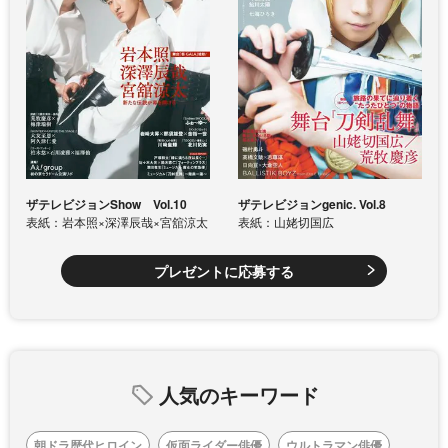
ザテレビジョンShow Vol.10
ザテレビジョンgenic. Vol.8
表紙：岩本照×深澤辰哉×宮舘涼太
表紙：山姥切国広
プレゼントに応募する
人気のキーワード
朝ドラ歴代ヒロイン
仮面ライダー俳優
ウルトラマン俳優