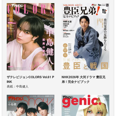
ザテレビジョンCOLORS Vol.61 P
NHK2026年 大河ドラマ 豊臣兄
INK
弟！完全ナビブック
表紙：中島健人